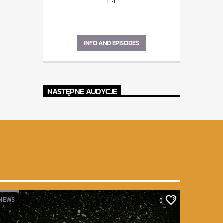
INFO AND EPISODES
NASTĘPNE AUDYCJE
NEWS
0