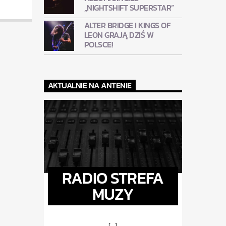
„NIGHTSHIFT SUPERSTAR”
ALTER BRIDGE I KINGS OF
LEON GRAJĄ DZIŚ W
POLSCE!
AKTUALNIE NA ANTENIE
RADIO STREFA
MUZY
[...]