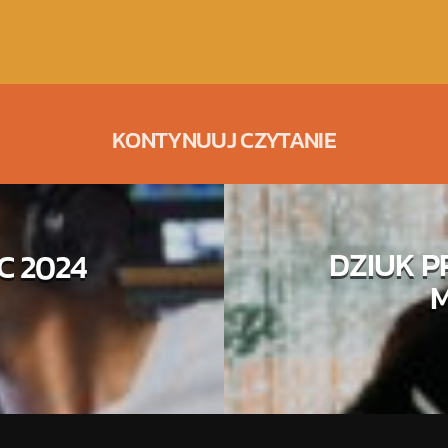
KONTYNUUJ CZYTANIE
DZIUK P
C 2024
M