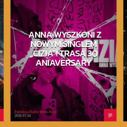
ANNA WYSZKONI Z
NOWYM SINGLEM
„CIZIA”! TRASA 30
ANIAVERSARY
Redakcja Radia Strefa Muzy
2026-07-24