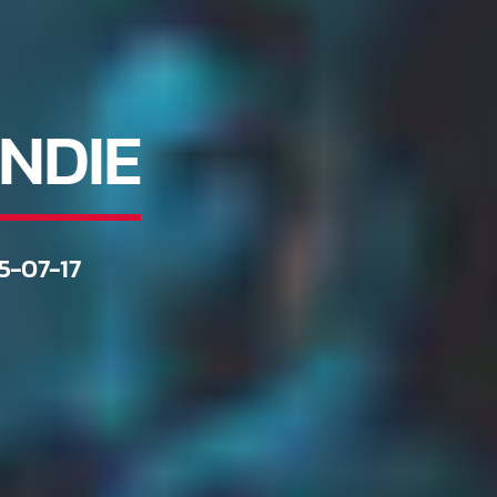
NDIE
5-07-17