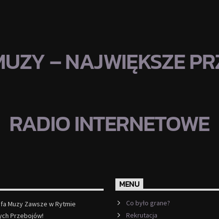
MUZY – NAJWIĘKSZE PRZ
RADIO INTERNETOWE
MENU
Co było grane?
efa Muzy Zawsze w Rytmie
Rekrutacja
ych Przebojów!