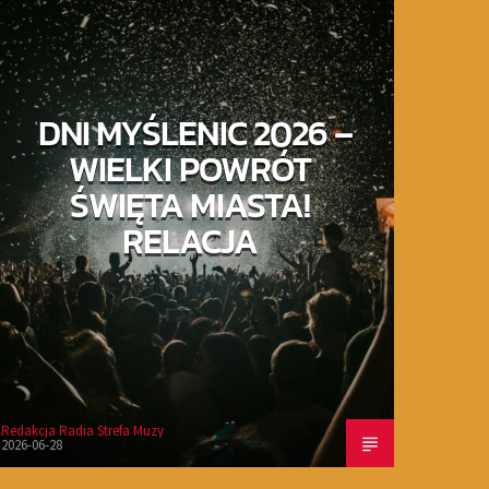
DNI MYŚLENIC 2026 –
WIELKI POWRÓT
ŚWIĘTA MIASTA!
RELACJA
Redakcja Radia Strefa Muzy
2026-06-28