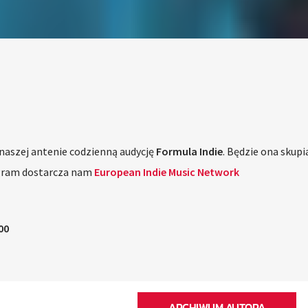
naszej antenie codzienną audycję
Formula Indie
. Będzie ona skupia
ogram dostarcza nam
European Indie Music Network
00
ARCHIWUM AUTORA