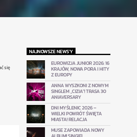
NAJNOWSZE NEWS'Y
EUROWIZJA JUNIOR 2026: 16
ć się
KRAJÓW, NOWA PORA I HITY
Z EUROPY
ANNA WYSZKONI Z NOWYM
SINGLEM „CIZIA”! TRASA 30
ANIAVERSARY
DNI MYŚLENIC 2026 –
WIELKI POWRÓT ŚWIĘTA
MIASTA! RELACJA
MUSE ZAPOWIADA NOWY
ALBUM! SINGIEL