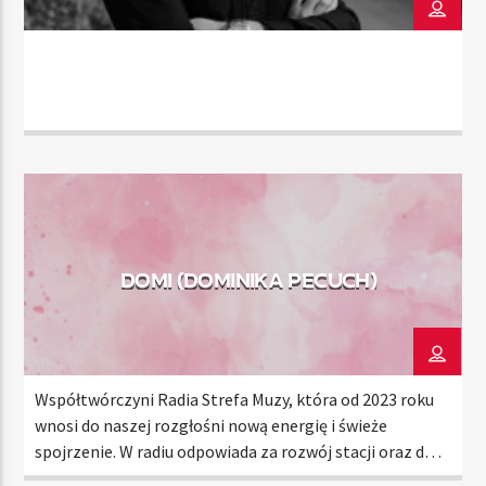
TERAZ
RADIO STREFA MUZY
11:00
20:00
Radio Strefa Muzy
DOMI (DOMINIKA PECUCH)
Współtwórczyni Radia Strefa Muzy, która od 2023 roku
wnosi do naszej rozgłośni nową energię i świeże
spojrzenie. W radiu odpowiada za rozwój stacji oraz dba
o to, by każda chwila spędzona z nami była dla słuchaczy