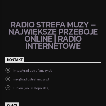
RADIO STREFA MUZY –
NAJWIĘKSZE PRZEBOJE
ONLINE | RADIO
INTERNETOWE
KONTAKT
https://radiostrefamuzy.pl/
miki@radiostrefamuzy.pl
Lubień (woj. małopolskie)
O NAS