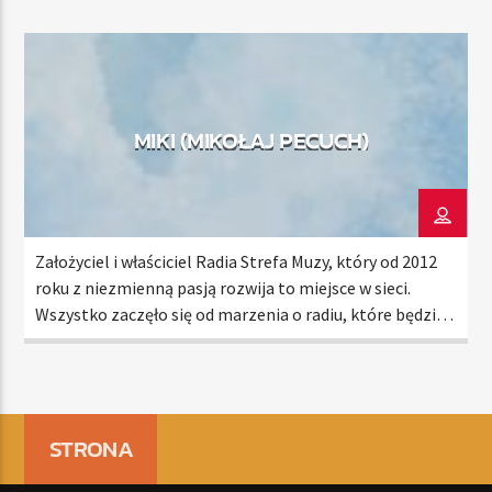
wyjątkowa. Kocha muzykę, która niesie ze sobą emocje,
i z ogromnym zaangażowaniem wspiera inicjatywy,
które budują naszą lokalną społeczność. […]
MIKI (MIKOŁAJ PECUCH)
Założyciel i właściciel Radia Strefa Muzy, który od 2012
roku z niezmienną pasją rozwija to miejsce w sieci.
Wszystko zaczęło się od marzenia o radiu, które będzie
czymś więcej niż tylko odtwarzaczem muzyki – od
radiostacji, która łączy kulturę, naukę i lokalną
społeczność. Jako wieloletni propagator muzyki, której
próżno szukać w komercyjnych stacjach, dba o […]
STRONA