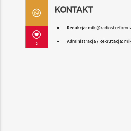
KONTAKT
Redakcja:
miki@radiostrefamuz
Administracja / Rekrutacja:
mik
2