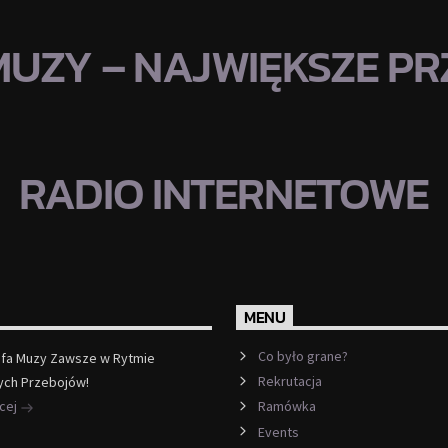
MUZY – NAJWIĘKSZE PRZ
RADIO INTERNETOWE
MENU
Co było grane?
efa Muzy Zawsze w Rytmie
Rekrutacja
ych Przebojów!
ęcej
Ramówka
Events