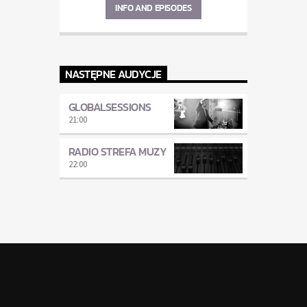
INFO AND EPISODES
NASTĘPNE AUDYCJE
GLOBALSESSIONS
21:00
RADIO STREFA MUZY
22:00