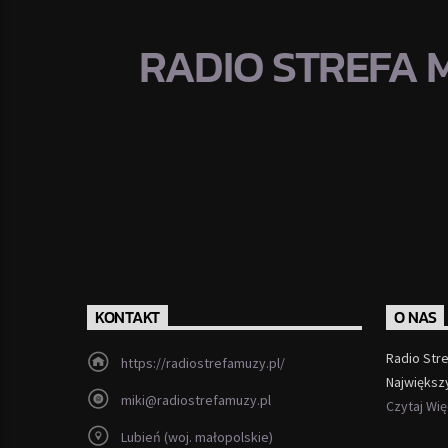
RADIO STREFA 
KONTAKT
O NAS
Radio Str
https://radiostrefamuzy.pl/
Największ
miki@radiostrefamuzy.pl
Czytaj Wi
Lubień (woj. małopolskie)