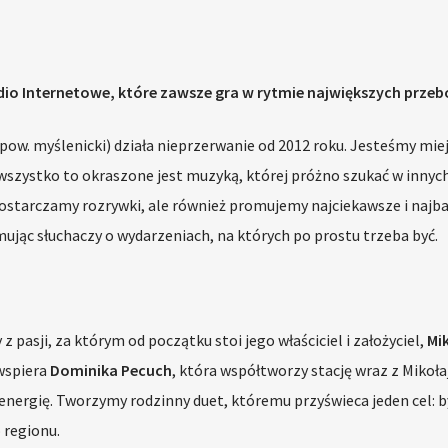
dio Internetowe, które zawsze gra w rytmie największych przeb
(pow. myślenicki) działa nieprzerwanie od 2012 roku. Jesteśmy mie
 wszystko to okraszone jest muzyką, której próżno szukać w innyc
 dostarczamy rozrywki, ale również promujemy najciekawsze i najba
mując słuchaczy o wydarzeniach, na których po prostu trzeba być.
 pasji, za którym od początku stoi jego właściciel i założyciel,
Mi
 wspiera
Dominika Pecuch
, która współtworzy stację wraz z Mikoł
 energię. Tworzymy rodzinny duet, któremu przyświeca jeden cel: b
 regionu.