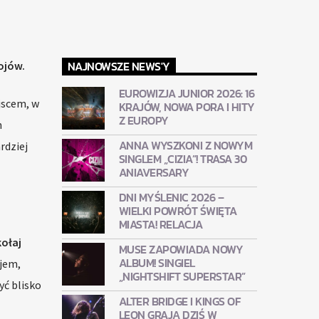
NAJNOWSZE NEWS'Y
ojów.
EUROWIZJA JUNIOR 2026: 16
jscem, w
KRAJÓW, NOWA PORA I HITY
Z EUROPY
h
ANNA WYSZKONI Z NOWYM
rdziej
SINGLEM „CIZIA”! TRASA 30
ANIAVERSARY
DNI MYŚLENIC 2026 –
WIELKI POWRÓT ŚWIĘTA
MIASTA! RELACJA
kołaj
MUSE ZAPOWIADA NOWY
ALBUM! SINGIEL
ajem,
„NIGHTSHIFT SUPERSTAR”
yć blisko
ALTER BRIDGE I KINGS OF
LEON GRAJĄ DZIŚ W