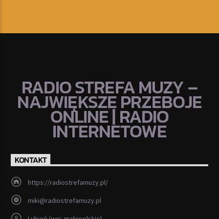
RADIO STREFA MUZY –
NAJWIĘKSZE PRZEBOJE
ONLINE | RADIO
INTERNETOWE
KONTAKT
https://radiostrefamuzy.pl/
miki@radiostrefamuzy.pl
Lubień (woj. małopolskie)