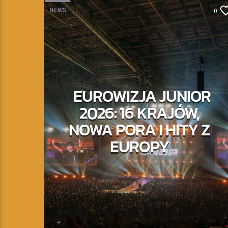
NEWS
0
EUROWIZJA JUNIOR
2026: 16 KRAJÓW,
NOWA PORA I HITY Z
EUROPY