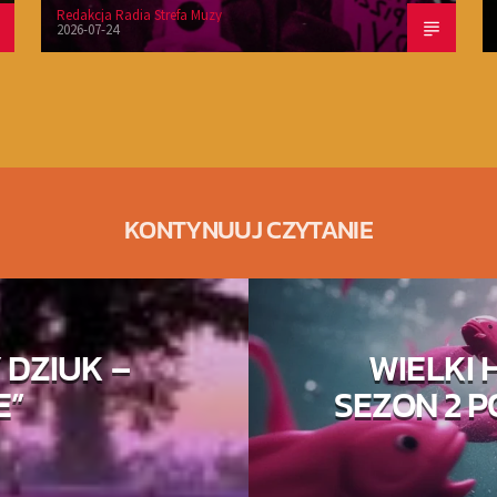
Redakcja Radia Strefa Muzy
2026-07-24
KONTYNUUJ CZYTANIE
 DZIUK –
WIELKI 
E”
SEZON 2 P