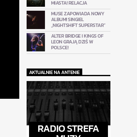
MIASTA! RELACJA
MUSE ZAPOWIADA NOWY
ALBUM! SINGIEL
„NIGHTSHIFT SUPERSTAR”
ALTER BRIDGE I KINGS OF
LEON GRAJĄ DZIŚ W
POLSCE!
AKTUALNIE NA ANTENIE
RADIO STREFA