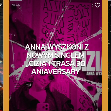
NEWS
0
ANNA WYSZKONI Z
NOWYM SINGLEM
„CIZIA”! TRASA 30
ANIAVERSARY