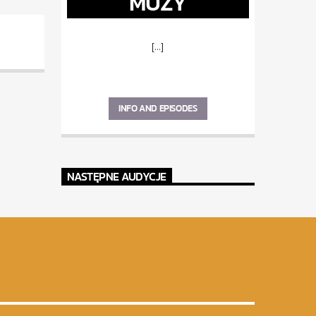
MUZY
[...]
INFO AND EPISODES
NASTĘPNE AUDYCJE