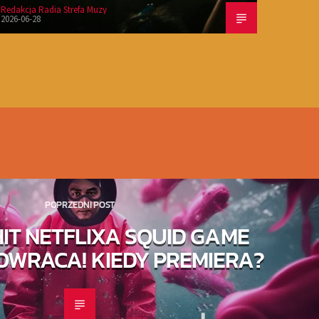
Redakcja Radia Strefa Muzy
2026-06-28
POPRZEDNI POST
HIT NETFLIXA SQUID GAME
OWRACA! KIEDY PREMIERA?