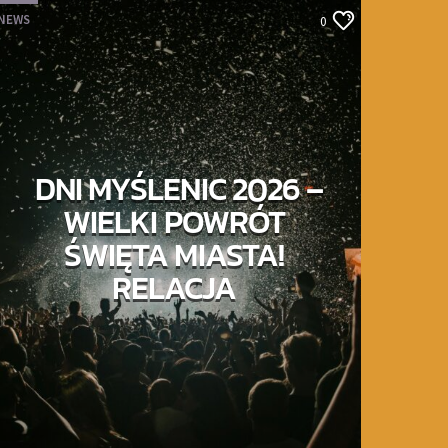
NEWS
0
DNI MYŚLENIC 2026 –
WIELKI POWRÓT
ŚWIĘTA MIASTA!
RELACJA