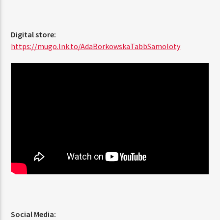
Digital store:
https://mugo.lnk.to/AdaBorkowskaTabbSamoloty
Social Media: