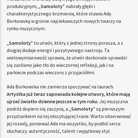
produkcyjnym,
„Samoloty”
nabrały głębi i
charakterystycznego brzmienia, które stawia Adę
Borkowską w gronie najciekawszych nowych twarzy na
rynku muzycznym.
„Samoloty”
to utwór, który z jednej strony porusza, a z
drugiej dodaje energii i pozytywnego nastroju. Ta
wielowymiarowość sprawia, że utwór doskonale sprawdzi
się zarówno jako tło do wieczornej refleksji, jak i na
parkiecie podczas wieczoru z przyjaciółmi.
Ada Borkowska nie zamierza spoczywać na laurach.
Artystka już teraz zapowiada kolejne utwory, które mają
ujrzeć światło dzienne jeszcze w tym roku.
Jej muzyczna
podróż dopiero się zaczyna, a
„Samoloty”
są pierwszym
przystankiem na tej ekscytującej trasie. Warto obserwować
jej rozwój, ponieważ Ada ma wszystko, by podbić serca
słuchaczy: autentyczność, talent i wyjątkowy styl.