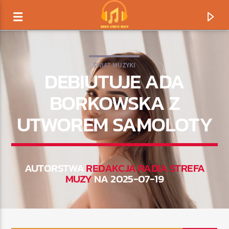
ŚWIAT MUZYKI
DEBIUTUJE ADA
BORKOWSKA Z
UTWOREM SAMOLOTY
AUTORSTWA
REDAKCJA RADIA STREFA
MUZY
NA 2025-07-19
TERAZ GRAMY
TYTUŁ
ARTYSTA