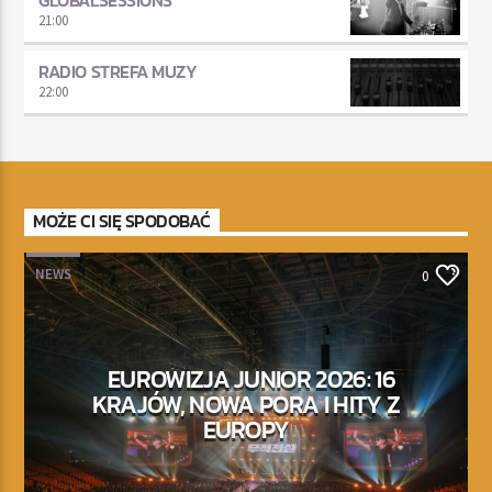
21:00
RADIO STREFA MUZY
22:00
MOŻE CI SIĘ SPODOBAĆ
NEWS
0
EUROWIZJA JUNIOR 2026: 16
KRAJÓW, NOWA PORA I HITY Z
EUROPY