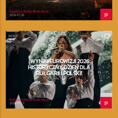
Redakcja Radia Strefa Muzy
2026-07-26
NEWS
0
WYNIKI EUROWIZJI 2026:
HISTORYCZNY DZIEŃ DLA
BUŁGARII I POLSKI!
Redakcja Radia Strefa Muzy
2026-05-17