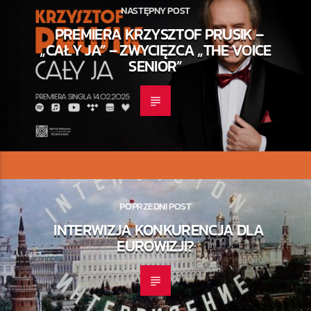
NASTĘPNY POST
PREMIERA KRZYSZTOF PRUSIK –
„CAŁY JA” – ZWYCIĘZCA „THE VOICE
SENIOR”
POPRZEDNI POST
INTERWIZJA KONKURENCJA DLA
EUROWIZJI?