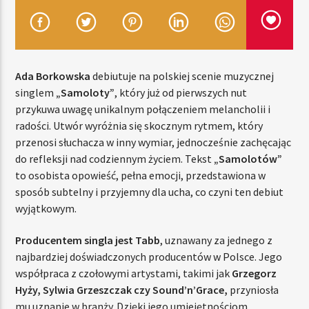
TERAZ
RADIO STREFA MUZY
Ada Borkowska
debiutuje na polskiej scenie muzycznej
singlem
„Samoloty”
, który już od pierwszych nut
00:00
21:00
przykuwa uwagę unikalnym połączeniem melancholii i
radości. Utwór wyróżnia się skocznym rytmem, który
przenosi słuchacza w inny wymiar, jednocześnie zachęcając
do refleksji nad codziennym życiem. Tekst
„Samolotów”
Radio Strefa Muzy
to osobista opowieść, pełna emocji, przedstawiona w
sposób subtelny i przyjemny dla ucha, co czyni ten debiut
wyjątkowym.
Producentem singla jest Tabb
, uznawany za jednego z
najbardziej doświadczonych producentów w Polsce. Jego
współpraca z czołowymi artystami, takimi jak
Grzegorz
Hyży, Sylwia Grzeszczak czy Sound’n’Grace,
przyniosła
mu uznanie w branży. Dzięki jego umiejętnościom