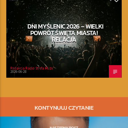
DNI MYŚLENIC 2026 – WIELKI
POWRÓT ŚWIĘTA MIASTA!
RELACJA
Redakcja Radia Strefa Muzy
2026-06-28
KONTYNUUJ CZYTANIE
NASTĘPNY POST