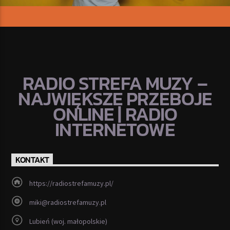
RADIO STREFA MUZY –
NAJWIĘKSZE PRZEBOJE
ONLINE | RADIO
INTERNETOWE
KONTAKT
https://radiostrefamuzy.pl/
miki@radiostrefamuzy.pl
Lubień (woj. małopolskie)