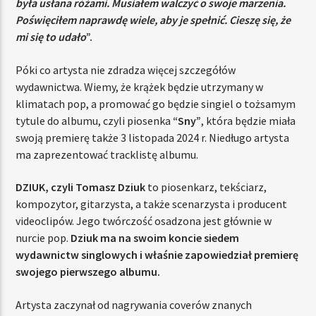
była usłana różami. Musiałem walczyć o swoje marzenia.
Poświęciłem naprawdę wiele, aby je spełnić. Cieszę się, że
mi się to udało
”.
Póki co artysta nie zdradza więcej szczegółów
wydawnictwa. Wiemy, że krążek będzie utrzymany w
klimatach pop, a promować go będzie singiel o tożsamym
tytule do albumu, czyli piosenka
“Sny”
, która będzie miała
swoją premierę także 3 listopada 2024 r. Niedługo artysta
ma zaprezentować tracklistę albumu.
DZIUK, czyli Tomasz Dziuk
to piosenkarz, tekściarz,
kompozytor, gitarzysta, a także scenarzysta i producent
videoclipów. Jego twórczość osadzona jest głównie w
nurcie pop.
Dziuk ma na swoim koncie siedem
wydawnictw singlowych i właśnie zapowiedział premierę
swojego pierwszego albumu.
Artysta zaczynał od nagrywania coverów znanych