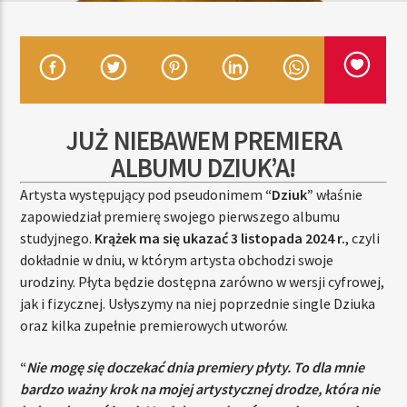
TERAZ
RADIO STREFA MUZY
00:00
24:00
JUŻ NIEBAWEM PREMIERA
ALBUMU DZIUK’A!
Artysta występujący pod pseudonimem
“Dziuk”
właśnie
zapowiedział premierę swojego pierwszego albumu
Radio Strefa Muzy
studyjnego.
Krążek ma się ukazać 3 listopada 2024 r.
, czyli
dokładnie w dniu, w którym artysta obchodzi swoje
urodziny. Płyta będzie dostępna zarówno w wersji cyfrowej,
jak i fizycznej. Usłyszymy na niej poprzednie single Dziuka
oraz kilka zupełnie premierowych utworów.
“
Nie mogę się doczekać dnia premiery płyty. To dla mnie
bardzo ważny krok na mojej artystycznej drodze, która nie