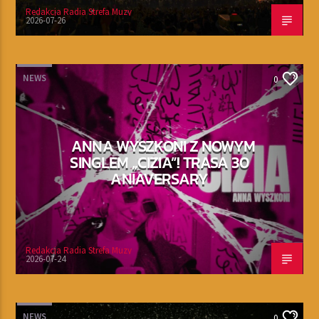
Redakcja Radia Strefa Muzy
2026-07-26
NEWS
0
ANNA WYSZKONI Z NOWYM
SINGLEM „CIZIA”! TRASA 30
ANIAVERSARY
Redakcja Radia Strefa Muzy
2026-07-24
NEWS
0