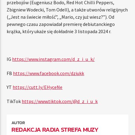
przebojów (Eugeniusz Bodo, Red Hot Chilli Peppers,
Zbigniew Wodecki, Tom Odell), a także utworów religijnych
(„Jest na świecie miłość”, „Mario, czy już wiesz?”). Od
pewnego czasu zapowiadał premierę debiutanckiego
krążka, który ukaże się dokładnie 3 listopada 2024 r.
IG
https://www.instagram.com/d_z_i_u_k/
FB
https://www.facebook.com/dziukk
YT
https://cutt.ly/EHyceNe
TikTok
https://www.tiktok.com/@d_z_i_u_k
AUTOR
REDAKCJA RADIA STREFA MUZY