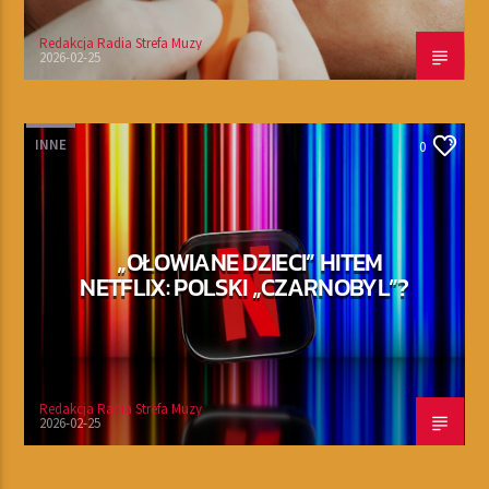
Redakcja Radia Strefa Muzy
2026-02-25
INNE
0
„OŁOWIANE DZIECI” HITEM
NETFLIX: POLSKI „CZARNOBYL”?
Redakcja Radia Strefa Muzy
2026-02-25