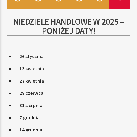
NIEDZIELE HANDLOWE W 2025 –
TERAZ
PONIŻEJ DATY!
RADIO STREFA MUZY
00:00
24:00
26 stycznia
13 kwietnia
Radio Strefa Muzy
27 kwietnia
29 czerwca
31 sierpnia
7 grudnia
14 grudnia