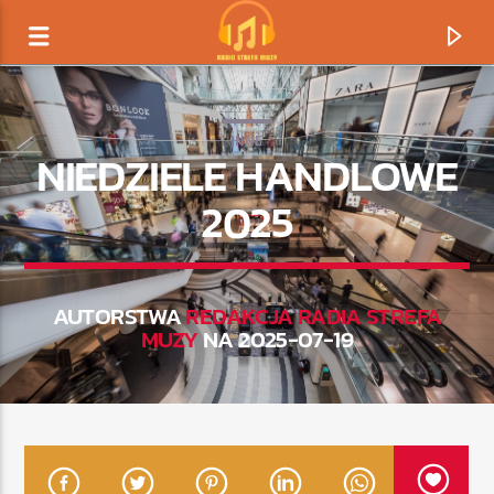
INNE
NIEDZIELE HANDLOWE
2025
AUTORSTWA
REDAKCJA RADIA STREFA
MUZY
NA 2025-07-19
TERAZ GRAMY
TYTUŁ
ARTYSTA