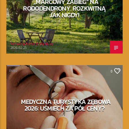
„MARCOWY ZABIEG” NA
RODODENDRONY. ROZKWITNĄ
JAK NIGDY!
Redakcja Radia Strefa Muzy
2026-02-25
INNE
0
MEDYCZNA TURYSTYKA ZĘBOWA
2026: UŚMIECH ZA PÓŁ CENY?