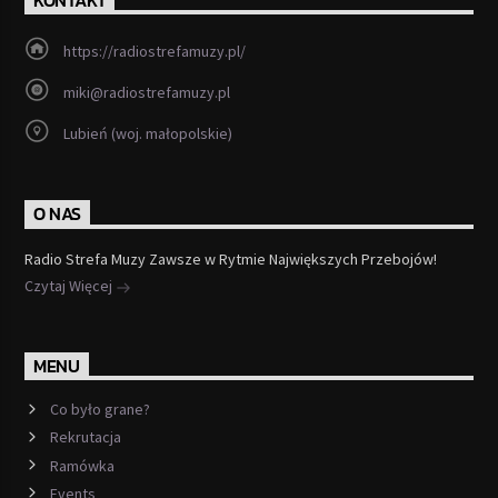
KONTAKT
https://radiostrefamuzy.pl/
miki@radiostrefamuzy.pl
Lubień (woj. małopolskie)
O NAS
Radio Strefa Muzy Zawsze w Rytmie Największych Przebojów!
Czytaj Więcej
MENU
Co było grane?
Rekrutacja
Ramówka
Events