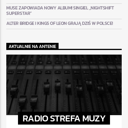
MUSE ZAPOWIADA NOWY ALBUM! SINGIEL „NIGHTSHIFT
SUPERSTAR”
ALTER BRIDGE I KINGS OF LEON GRAJĄ DZIŚ W POLSCE!
AKTUALNIE NA ANTENIE
RADIO STREFA MUZY