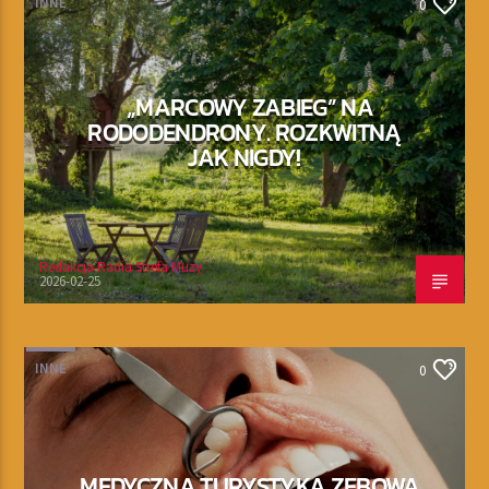
INNE
0
„MARCOWY ZABIEG” NA
RODODENDRONY. ROZKWITNĄ
JAK NIGDY!
Redakcja Radia Strefa Muzy
2026-02-25
INNE
0
MEDYCZNA TURYSTYKA ZĘBOWA