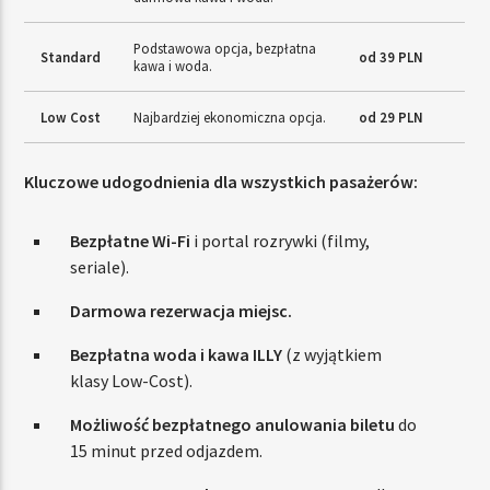
Podstawowa opcja, bezpłatna
Standard
od 39 PLN
kawa i woda.
Low Cost
Najbardziej ekonomiczna opcja.
od 29 PLN
Kluczowe udogodnienia dla wszystkich pasażerów:
Bezpłatne Wi-Fi
i portal rozrywki (filmy,
seriale).
Darmowa rezerwacja miejsc.
Bezpłatna woda i kawa ILLY
(z wyjątkiem
klasy Low-Cost).
Możliwość bezpłatnego anulowania biletu
do
15 minut przed odjazdem.