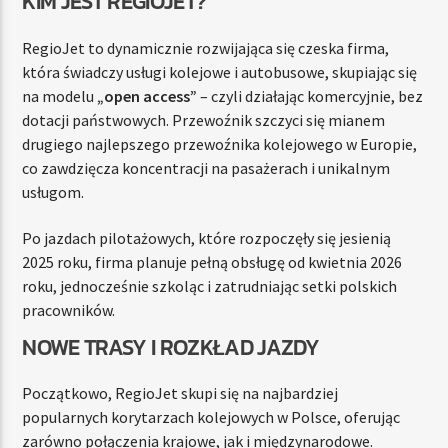
KIM JEST REGIOJET?
RegioJet to dynamicznie rozwijająca się czeska firma,
która świadczy usługi kolejowe i autobusowe, skupiając się
na modelu
„open access”
– czyli działając komercyjnie, bez
dotacji państwowych. Przewoźnik szczyci się mianem
drugiego najlepszego przewoźnika kolejowego w Europie,
co zawdzięcza koncentracji na pasażerach i unikalnym
usługom.
Po jazdach pilotażowych, które rozpoczęły się jesienią
2025 roku, firma planuje pełną obsługę od kwietnia 2026
roku, jednocześnie szkoląc i zatrudniając setki polskich
pracowników.
NOWE TRASY I ROZKŁAD JAZDY
Początkowo, RegioJet skupi się na najbardziej
popularnych korytarzach kolejowych w Polsce, oferując
zarówno połączenia krajowe, jak i międzynarodowe.