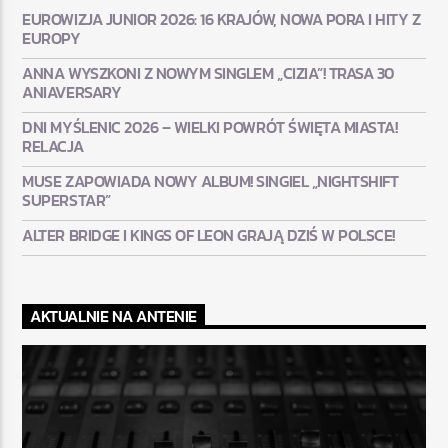
EUROWIZJA JUNIOR 2026: 16 KRAJÓW, NOWA PORA I HITY Z
EUROPY
ANNA WYSZKONI Z NOWYM SINGLEM „CIZIA”! TRASA 30
ANIAVERSARY
DNI MYŚLENIC 2026 – WIELKI POWRÓT ŚWIĘTA MIASTA!
RELACJA
MUSE ZAPOWIADA NOWY ALBUM! SINGIEL „NIGHTSHIFT
SUPERSTAR”
ALTER BRIDGE I KINGS OF LEON GRAJĄ DZIŚ W POLSCE!
AKTUALNIE NA ANTENIE