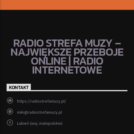
RADIO STREFA MUZY –
NAJWIĘKSZE PRZEBOJE
ONLINE | RADIO
INTERNETOWE
KONTAKT
https://radiostrefamuzy.pl/
miki@radiostrefamuzy.pl
Lubień (woj. małopolskie)