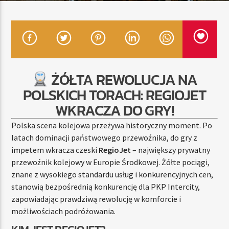
TERAZ
RADIO STREFA MUZY
11:00
20:00
ŻÓŁTA REWOLUCJA NA
POLSKICH TORACH: REGIOJET
WKRACZA DO GRY!
Polska scena kolejowa przeżywa historyczny moment. Po
Radio Strefa Muzy
latach dominacji państwowego przewoźnika, do gry z
impetem wkracza czeski
RegioJet
– największy prywatny
przewoźnik kolejowy w Europie Środkowej. Żółte pociągi,
znane z wysokiego standardu usług i konkurencyjnych cen,
stanowią bezpośrednią konkurencję dla PKP Intercity,
zapowiadając prawdziwą rewolucję w komforcie i
możliwościach podróżowania.