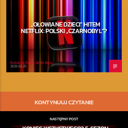
„OŁOWIANE DZIECI” HITEM
NETFLIX: POLSKI „CZARNOBYL”?
Redakcja Radia Strefa Muzy
2026-02-25
KONTYNUUJ CZYTANIE
NASTĘPNY POST