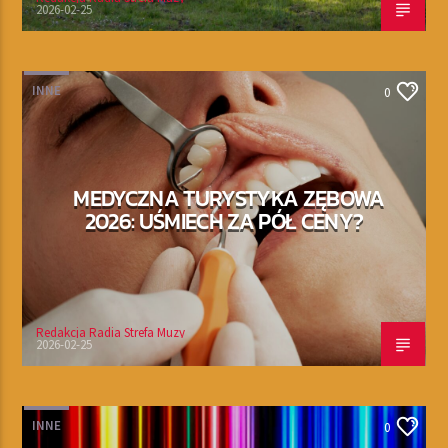
2026-02-25
INNE
0
MEDYCZNA TURYSTYKA ZĘBOWA
2026: UŚMIECH ZA PÓŁ CENY?
Redakcja Radia Strefa Muzy
2026-02-25
INNE
0