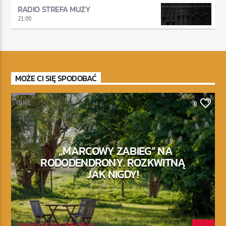
RADIO STREFA MUZY
21:00
MOŻE CI SIĘ SPODOBAĆ
INNE
0
„MARCOWY ZABIEG” NA
RODODENDRONY. ROZKWITNĄ
JAK NIGDY!
Redakcja Radia Strefa Muzy