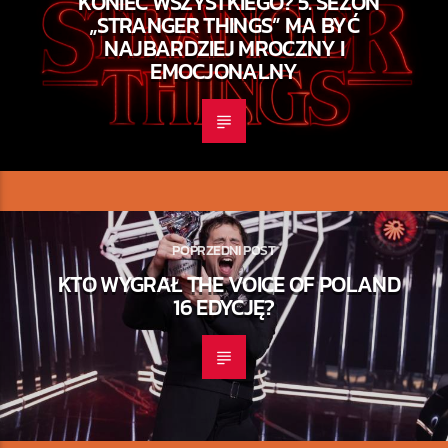
KONIEC WSZYSTKIEGO? 5. SEZON
„STRANGER THINGS” MA BYĆ
NAJBARDZIEJ MROCZNY I
EMOCJONALNY
POPRZEDNI POST
KTO WYGRAŁ THE VOICE OF POLAND
16 EDYCJĘ?