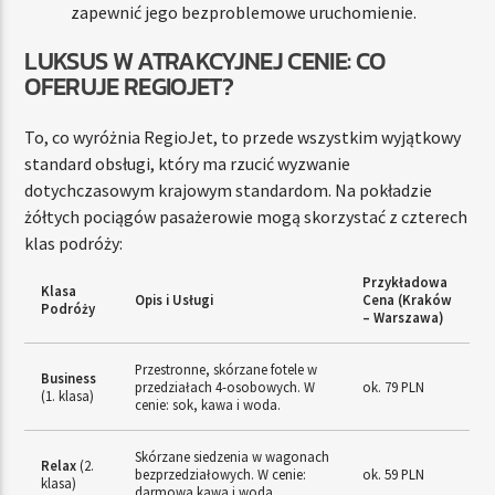
zapewnić jego bezproblemowe uruchomienie.
LUKSUS W ATRAKCYJNEJ CENIE: CO
OFERUJE REGIOJET?
To, co wyróżnia RegioJet, to przede wszystkim wyjątkowy
standard obsługi, który ma rzucić wyzwanie
dotychczasowym krajowym standardom. Na pokładzie
żółtych pociągów pasażerowie mogą skorzystać z czterech
klas podróży:
Przykładowa
Klasa
Opis i Usługi
Cena (Kraków
Podróży
– Warszawa)
Przestronne, skórzane fotele w
Business
przedziałach 4-osobowych. W
ok. 79 PLN
(1. klasa)
cenie: sok, kawa i woda.
Skórzane siedzenia w wagonach
Relax
(2.
bezprzedziałowych. W cenie:
ok. 59 PLN
klasa)
darmowa kawa i woda.