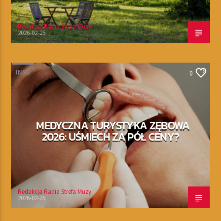
Redakcja Radia Strefa Muzy
2026-02-25
INNE
0
MEDYCZNA TURYSTYKA ZĘBOWA
2026: UŚMIECH ZA PÓŁ CENY?
Redakcja Radia Strefa Muzy
2026-02-25