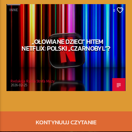
INNE
0
„OŁOWIANE DZIECI” HITEM
NETFLIX: POLSKI „CZARNOBYL”?
Redakcja Radia Strefa Muzy
2026-02-25
KONTYNUUJ CZYTANIE