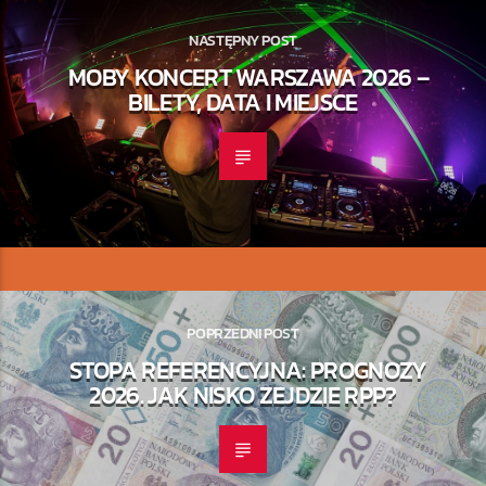
NASTĘPNY POST
MOBY KONCERT WARSZAWA 2026 –
BILETY, DATA I MIEJSCE
POPRZEDNI POST
STOPA REFERENCYJNA: PROGNOZY
2026. JAK NISKO ZEJDZIE RPP?