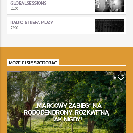
GLOBALSESSIONS
21:00
RADIO STREFA MUZY
22:00
MOŻE CI SIĘ SPODOBAĆ
INNE
0
„MARCOWY ZABIEG” NA
RODODENDRONY. ROZKWITNĄ
JAK NIGDY!