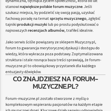
dynamiczna, tętniąca życiem społeczność, która od lat
stanowi
największe polskie forum muzyczne
. Jeśli
szukasz miejsca, by podzielić się swoją pasją, uzyskać
fachową poradę na temat
sprzętu muzycznego
, zgłębić
tajniki
produkcji muzyki
lub po prostu podyskutować o
najnowszych
recenzjach albumów
, trafiłeś idealnie.
Jako serwis ściśle powiązany ze sklepem Muzyczny.pl,
forum to gwarancja merytorycznej dyskusji i dostępu do
wiedzy, która wykracza poza podstawy. Zoptymalizowana
struktura i stale rosnąca baza treści sprawiają, że forum-
muzyczne.pl to obowiązkowy przystanek dla każdego
entuzjasty dźwięków.
CO ZNAJDZIESZ NA FORUM-
MUZYCZNE.PL?
Forum-muzyczne.pl zostało stworzone z myślą o
kompleksowym wspieraniu pasjonatów na każdym etapie
ich muzycznej drogi. Kluczowe działy serwisu odpowiadają