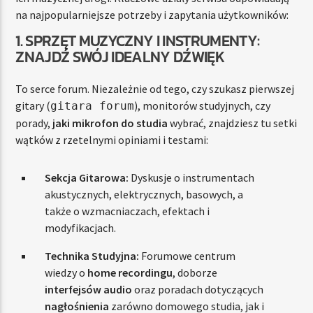
na najpopularniejsze potrzeby i zapytania użytkowników:
1. SPRZĘT MUZYCZNY I INSTRUMENTY:
ZNAJDŹ SWÓJ IDEALNY DŹWIĘK
To serce forum. Niezależnie od tego, czy szukasz pierwszej
gitary (
), monitorów studyjnych, czy
gitara forum
porady,
jaki mikrofon do studia
wybrać, znajdziesz tu setki
wątków z rzetelnymi opiniami i testami:
Sekcja Gitarowa:
Dyskusje o instrumentach
akustycznych, elektrycznych, basowych, a
także o wzmacniaczach, efektach i
modyfikacjach.
Technika Studyjna:
Forumowe centrum
wiedzy o
home recordingu
, doborze
interfejsów audio
oraz poradach dotyczących
nagłośnienia
zarówno domowego studia, jak i