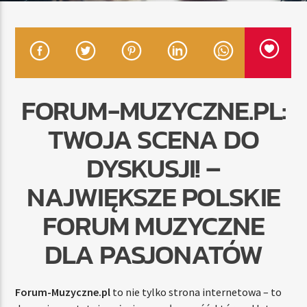
TERAZ
RADIO STREFA MUZY
00:00
21:00
FORUM-MUZYCZNE.PL:
TWOJA SCENA DO
DYSKUSJI! –
Radio Strefa Muzy
NAJWIĘKSZE POLSKIE
FORUM MUZYCZNE
DLA PASJONATÓW
Forum-Muzyczne.pl
to nie tylko strona internetowa – to