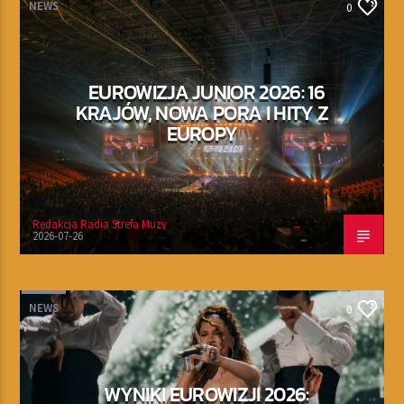
NEWS
0
EUROWIZJA JUNIOR 2026: 16
KRAJÓW, NOWA PORA I HITY Z
EUROPY
Redakcja Radia Strefa Muzy
2026-07-26
NEWS
0
WYNIKI EUROWIZJI 2026: