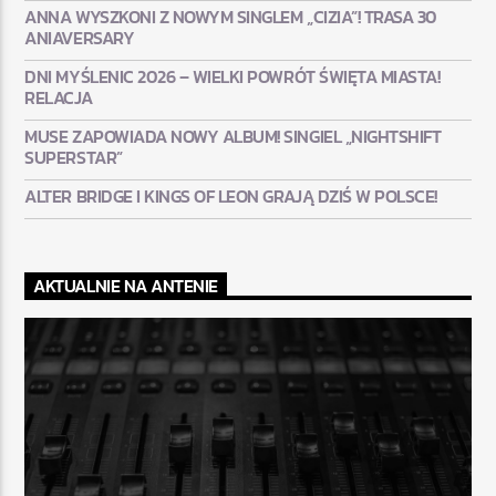
ANNA WYSZKONI Z NOWYM SINGLEM „CIZIA”! TRASA 30
ANIAVERSARY
DNI MYŚLENIC 2026 – WIELKI POWRÓT ŚWIĘTA MIASTA!
RELACJA
MUSE ZAPOWIADA NOWY ALBUM! SINGIEL „NIGHTSHIFT
SUPERSTAR”
ALTER BRIDGE I KINGS OF LEON GRAJĄ DZIŚ W POLSCE!
AKTUALNIE NA ANTENIE