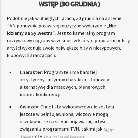
WSTĘP (30 GRUDNIA)
Podobnie jak w ubiegłych latach, 30 grudnia na antenie
TVN ponownie pojawi się muzyczne wydarzenie
„Nie
idziemy na Sylwestra”
. Jest to kameralny program
rozrywkowy nagrany wcześniej, w którym popularni polscy
artyści wykonują swoje największe hity w nietypowych,
klubowych aranżacjach.
Charakter:
Program ten ma bardziej
artystyczny i intymny charakter, stanowiąc
alternatywę dla masowych, plenerowych
imprez konkurencji.
Gwiazdy:
Choć lista wykonawców nie została
jeszcze w pełni ujawniona, widzowie mogą
oczekiwać, że na scenie pojawią się artyści
związani z programami TVN, takimi jak
Mam
czy
.
Talent!
The Voice of Poland