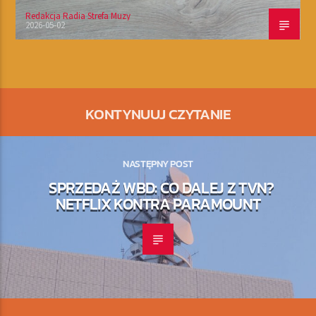
Redakcja Radia Strefa Muzy
2026-05-02
KONTYNUUJ CZYTANIE
NASTĘPNY POST
SPRZEDAŻ WBD: CO DALEJ Z TVN?
NETFLIX KONTRA PARAMOUNT