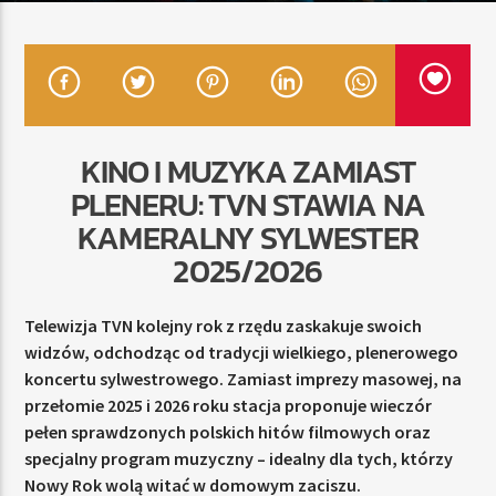
TERAZ
RADIO STREFA MUZY
00:00
24:00
KINO I MUZYKA ZAMIAST
PLENERU: TVN STAWIA NA
KAMERALNY SYLWESTER
2025/2026
Radio Strefa Muzy
Telewizja TVN kolejny rok z rzędu zaskakuje swoich
widzów, odchodząc od tradycji wielkiego, plenerowego
koncertu sylwestrowego. Zamiast imprezy masowej, na
przełomie 2025 i 2026 roku stacja proponuje wieczór
pełen sprawdzonych polskich hitów filmowych oraz
specjalny program muzyczny – idealny dla tych, którzy
Nowy Rok wolą witać w domowym zaciszu.