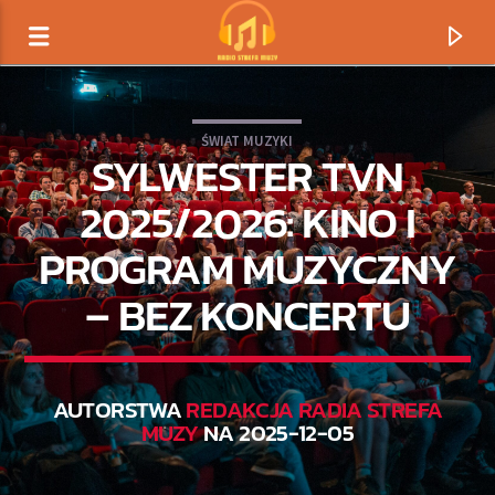
ŚWIAT MUZYKI
SYLWESTER TVN
2025/2026: KINO I
PROGRAM MUZYCZNY
– BEZ KONCERTU
AUTORSTWA
REDAKCJA RADIA STREFA
TERAZ GRAMY
MUZY
NA 2025-12-05
TYTUŁ
ARTYSTA