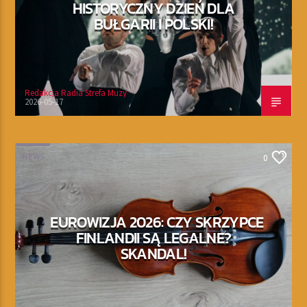
HISTORYCZNY DZIEŃ DLA
BUŁGARII I POLSKI!
Redakcja Radia Strefa Muzy
2026-05-17
NEWS
0
EUROWIZJA 2026: CZY SKRZYPCE
FINLANDII SĄ LEGALNE?
SKANDAL!