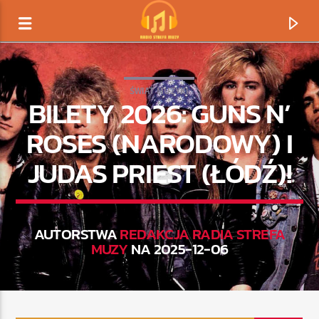
ŚWIAT MUZYKI
BILETY 2026: GUNS N’
ROSES (NARODOWY) I
JUDAS PRIEST (ŁÓDŹ)!
AUTORSTWA
REDAKCJA RADIA STREFA
MUZY
NA 2025-12-06
TERAZ GRAMY
TYTUŁ
ARTYSTA