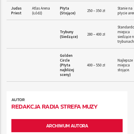
Judas
Atlas Arena
Płyta
Stanie na
250 – 350 zł
Priest
(Łódź)
(Stojące)
płycie are
Standard
Trybuny
miejsca
280 – 400 zł
(Siedzące)
siedzące 
trybunach
Golden
Circle
Najlepsze
(Płyta
400 – 550 zł
miejsca
najbliżej
stojące.
sceny)
AUTOR
REDAKCJA RADIA STREFA MUZY
ARCHIWUM AUTORA