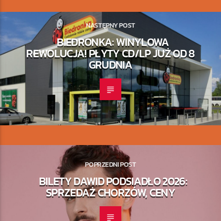
NASTĘPNY POST
BIEDRONKA: WINYLOWA
REWOLUCJA! PŁYTY CD/LP JUŻ OD 8
GRUDNIA
POPRZEDNI POST
BILETY DAWID PODSIADŁO 2026:
SPRZEDAŻ CHORZÓW, CENY