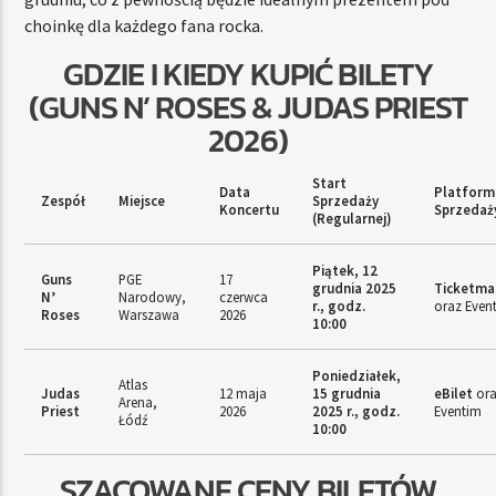
choinkę dla każdego fana rocka.
GDZIE I KIEDY KUPIĆ BILETY
(GUNS N’ ROSES & JUDAS PRIEST
2026)
Start
Data
Platform
Zespół
Miejsce
Sprzedaży
Koncertu
Sprzedaż
(Regularnej)
Piątek, 12
Guns
PGE
17
grudnia 2025
Ticketma
N’
Narodowy,
czerwca
r., godz.
oraz Even
Roses
Warszawa
2026
10:00
Poniedziałek,
Atlas
Judas
12 maja
15 grudnia
eBilet
or
Arena,
Priest
2026
2025 r., godz.
Eventim
Łódź
10:00
SZACOWANE CENY BILETÓW