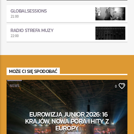
GLOBALSESSIONS
21:00
RADIO STREFA MUZY
22:00
MOŻE CI SIĘ SPODOBAĆ
NEWS
0
EUROWIZJA JUNIOR 2026: 16
KRAJÓW, NOWA PORA I HITY Z
EUROPY