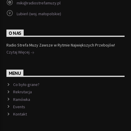
miki@radiostrefamuzy.pl
Lubień (woj. małopolskie)
O NAS
Radio Strefa Muzy Zawsze w Rytmie Największych Przebojów!
Czytaj Więcej
MENU
Co było grane?
Rekrutacja
Ramówka
Events
Kontakt