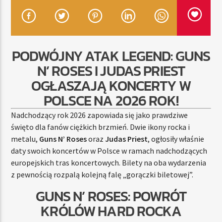
TERAZ
PODWÓJNY ATAK LEGEND: GUNS
RADIO STREFA MUZY
N’ ROSES I JUDAS PRIEST
00:00
21:00
OGŁASZAJĄ KONCERTY W
POLSCE NA 2026 ROK!
Nadchodzący rok 2026 zapowiada się jako prawdziwe
Radio Strefa Muzy
święto dla fanów ciężkich brzmień. Dwie ikony rocka i
metalu,
Guns N’ Roses
oraz
Judas Priest
, ogłosiły właśnie
daty swoich koncertów w Polsce w ramach nadchodzących
europejskich tras koncertowych. Bilety na oba wydarzenia
z pewnością rozpalą kolejną falę „gorączki biletowej”.
GUNS N’ ROSES: POWRÓT
KRÓLÓW HARD ROCKA