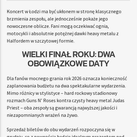
Koncert w Łodzi ma być ukłonem w stronę klasycznego
brzmienia zespołu, ale jednocześnie pokaże jego
nowoczesne oblicze. Fani mogą oczekiwać ognia,
motocykli i absolutnie potężnej dawki heavy metalu z
Halfordem w szczytowej formie.
WIELKI FINAŁ ROKU: DWA
OBOWIĄZKOWE DATY
Dla fanów mocnego grania rok 2026 oznacza konieczność
zaplanowania budżetu na dwa spektakularne wydarzenia.
Mimo różnicy w stylistyce – hard rockowy stadionowy
rozmach Guns N’ Roses kontra czysty heavy metal Judas
Priest – oba zespoły są gwarancją najwyższej jakości i
niezapomnianych wrażeń na żywo.
Sprzedaż biletów do obu wydarzeń rozpoczyna się w
grudniu, co z pewnością będzie idealnym prezentem pod