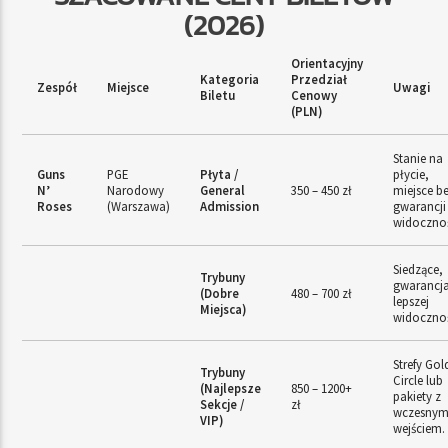
(2026)
Orientacyjny
Kategoria
Przedział
Zespół
Miejsce
Uwagi
Biletu
Cenowy
(PLN)
Stanie na
Guns
PGE
Płyta /
płycie,
N’
Narodowy
General
350 – 450 zł
miejsce b
Roses
(Warszawa)
Admission
gwarancji
widocznoś
Siedzące,
Trybuny
gwarancj
(Dobre
480 – 700 zł
lepszej
Miejsca)
widocznoś
Strefy Gol
Trybuny
Circle lub
(Najlepsze
850 – 1200+
pakiety z
Sekcje /
zł
wczesny
VIP)
wejściem.