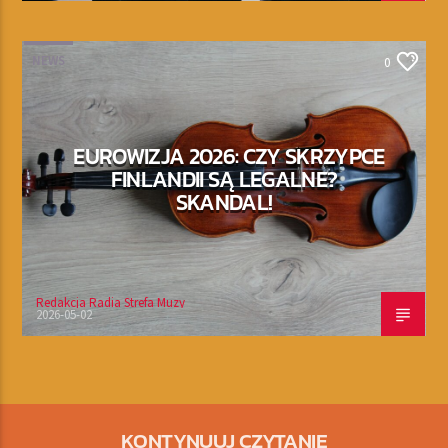
NEWS
0
EUROWIZJA 2026: CZY SKRZYPCE
FINLANDII SĄ LEGALNE?
SKANDAL!
Redakcja Radia Strefa Muzy
2026-05-02
KONTYNUUJ CZYTANIE