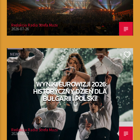
Redakcja Radia Strefa Muzy
2026-07-26
NEWS
0
WYNIKI EUROWIZJI 2026:
HISTORYCZNY DZIEŃ DLA
BUŁGARII I POLSKI!
Redakcja Radia Strefa Muzy
2026-05-17