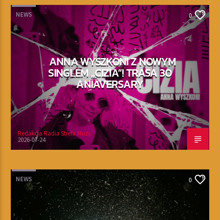
NEWS
0
ANNA WYSZKONI Z NOWYM
SINGLEM „CIZIA”! TRASA 30
ANIAVERSARY
Redakcja Radia Strefa Muzy
2026-07-24
NEWS
0