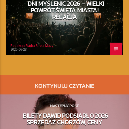
DNI MYŚLENIC 2026 – WIELKI
POWRÓT ŚWIĘTA MIASTA!
RELACJA
Redakcja Radia Strefa Muzy
2026-06-28
KONTYNUUJ CZYTANIE
NASTĘPNY POST
BILETY DAWID PODSIADŁO 2026:
SPRZEDAŻ CHORZÓW, CENY