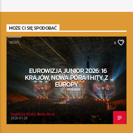
MOŻE CI SIĘ SPODOBAĆ
NEWS
0
EUROWIZJA JUNIOR 2026: 16
KRAJÓW, NOWA PORA I HITY Z
EUROPY
Redakcja Radia Strefa Muzy
2026-07-26