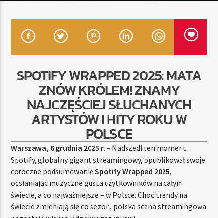
TERAZ
RADIO STREFA MUZY
00:00
21:00
SPOTIFY WRAPPED 2025: MATA
ZNÓW KRÓLEM! ZNAMY
NAJCZĘŚCIEJ SŁUCHANYCH
ARTYSTÓW I HITY ROKU W
Radio Strefa Muzy
POLSCE
Warszawa, 6 grudnia 2025 r.
– Nadszedł ten moment.
Spotify, globalny gigant streamingowy, opublikował swoje
coroczne podsumowanie
Spotify Wrapped 2025
,
odsłaniając muzyczne gusta użytkowników na całym
świecie, a co najważniejsze – w Polsce. Choć trendy na
świecie zmieniają się co sezon, polska scena streamingowa
pozostaje wierna jednemu gatunkowi.