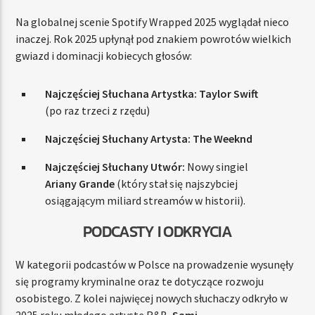
Na globalnej scenie Spotify Wrapped 2025 wyglądał nieco
inaczej. Rok 2025 upłynął pod znakiem powrotów wielkich
gwiazd i dominacji kobiecych głosów:
Najczęściej Słuchana Artystka:
Taylor Swift
(po raz trzeci z rzędu)
Najczęściej Słuchany Artysta:
The Weeknd
Najczęściej Słuchany Utwór:
Nowy singiel
Ariany Grande
(który stał się najszybciej
osiągającym miliard streamów w historii).
PODCASTY I ODKRYCIA
W kategorii podcastów w Polsce na prowadzenie wysunęły
się programy kryminalne oraz te dotyczące rozwoju
osobistego. Z kolei najwięcej nowych słuchaczy odkryło w
2025 roku młodego artystę R&B,
Sami
.