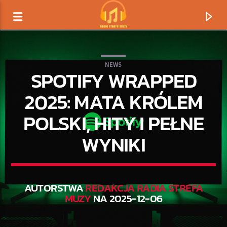
NEWS
SPOTIFY WRAPPED
2025: MATA KRÓLEM
POLSKI, HITY I PEŁNE
WYNIKI
AUTORSTWA
REDAKCJA RADIA STREFA
TERAZ GRAMY
MUZY
NA 2025-12-06
TYTUŁ
ARTYSTA