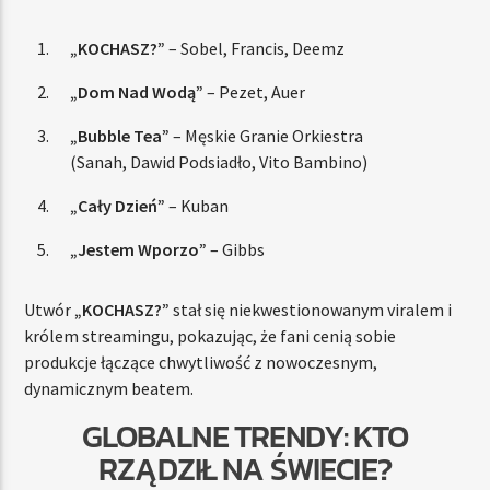
„KOCHASZ?”
– Sobel, Francis, Deemz
„Dom Nad Wodą”
– Pezet, Auer
„Bubble Tea”
– Męskie Granie Orkiestra
(Sanah, Dawid Podsiadło, Vito Bambino)
„Cały Dzień”
– Kuban
„Jestem Wporzo”
– Gibbs
Utwór
„KOCHASZ?”
stał się niekwestionowanym viralem i
królem streamingu, pokazując, że fani cenią sobie
produkcje łączące chwytliwość z nowoczesnym,
dynamicznym beatem.
GLOBALNE TRENDY: KTO
RZĄDZIŁ NA ŚWIECIE?