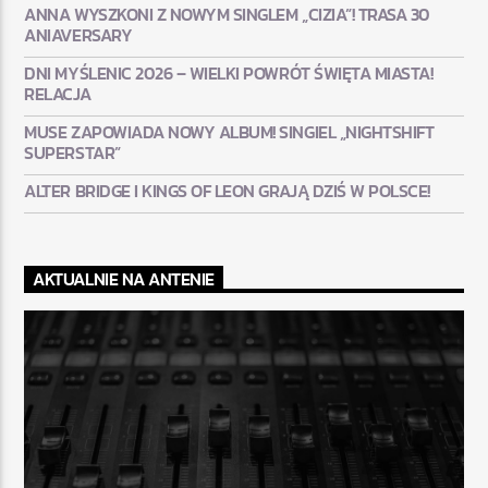
ANNA WYSZKONI Z NOWYM SINGLEM „CIZIA”! TRASA 30
ANIAVERSARY
DNI MYŚLENIC 2026 – WIELKI POWRÓT ŚWIĘTA MIASTA!
RELACJA
MUSE ZAPOWIADA NOWY ALBUM! SINGIEL „NIGHTSHIFT
SUPERSTAR”
ALTER BRIDGE I KINGS OF LEON GRAJĄ DZIŚ W POLSCE!
AKTUALNIE NA ANTENIE