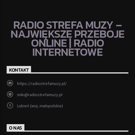
RADIO STREFA MUZY –
NAJWIĘKSZE PRZEBOJE
ONLINE | RADIO
INTERNETOWE
KONTAKT
https://radiostrefamuzy.pl/
miki@radiostrefamuzy.pl
Lubień (woj. małopolskie)
O NAS