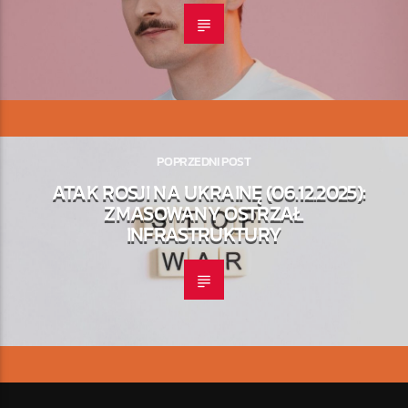
POPRZEDNI POST
ATAK ROSJI NA UKRAINĘ (06.12.2025):
ZMASOWANY OSTRZAŁ
INFRASTRUKTURY