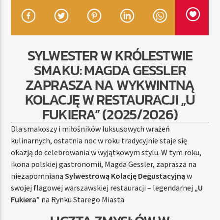
TERAZ
SYLWESTER W KRÓLESTWIE
RADIO STREFA MUZY
SMAKU: MAGDA GESSLER
00:00
10:00
ZAPRASZA NA WYKWINTNĄ
KOLACJĘ W RESTAURACJI „U
FUKIERA” (2025/2026)
Radio Strefa Muzy
Dla smakoszy i miłośników luksusowych wrażeń
kulinarnych, ostatnia noc w roku tradycyjnie staje się
okazją do celebrowania w wyjątkowym stylu. W tym roku,
ikona polskiej gastronomii, Magda Gessler, zaprasza na
niezapomnianą
Sylwestrową Kolację Degustacyjną
w
swojej flagowej warszawskiej restauracji – legendarnej
„U
Fukiera”
na Rynku Starego Miasta.