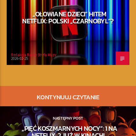
„OŁOWIANE DZIECI” HITEM
NETFLIX: POLSKI „CZARNOBYL”?
Redakcja Radia Strefa Muzy
2026-02-25
KONTYNUUJ CZYTANIE
NASTĘPNY POST
„PIĘĆ KOSZMARNYCH NOCY”: 1 NA
NETFLIX, 2 JUŻ W KINACH!