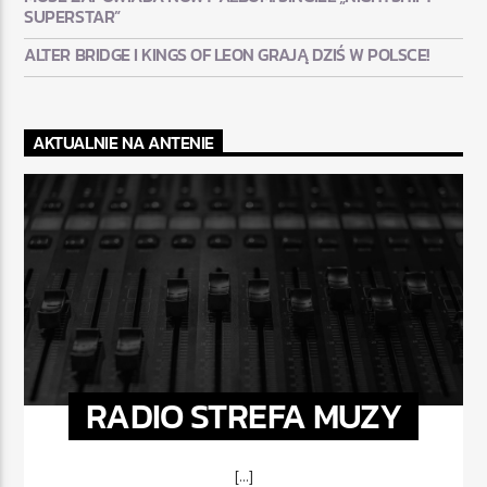
SUPERSTAR”
ALTER BRIDGE I KINGS OF LEON GRAJĄ DZIŚ W POLSCE!
AKTUALNIE NA ANTENIE
RADIO STREFA MUZY
[...]