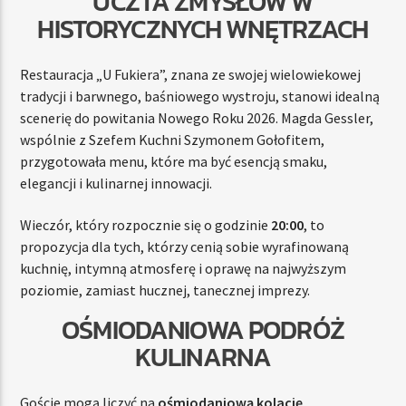
UCZTA ZMYSŁÓW W
HISTORYCZNYCH WNĘTRZACH
Restauracja „U Fukiera”, znana ze swojej wielowiekowej
tradycji i barwnego, baśniowego wystroju, stanowi idealną
scenerię do powitania Nowego Roku 2026. Magda Gessler,
wspólnie z Szefem Kuchni Szymonem Gołofitem,
przygotowała menu, które ma być esencją smaku,
elegancji i kulinarnej innowacji.
Wieczór, który rozpocznie się o godzinie
20:00
, to
propozycja dla tych, którzy cenią sobie wyrafinowaną
kuchnię, intymną atmosferę i oprawę na najwyższym
poziomie, zamiast hucznej, tanecznej imprezy.
OŚMIODANIOWA PODRÓŻ
KULINARNA
Goście mogą liczyć na
ośmiodaniową kolację