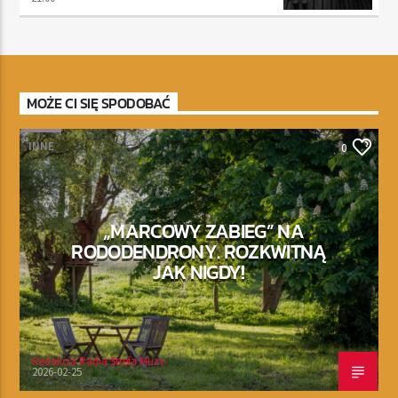
MOŻE CI SIĘ SPODOBAĆ
INNE
0
„MARCOWY ZABIEG” NA
RODODENDRONY. ROZKWITNĄ
JAK NIGDY!
Redakcja Radia Strefa Muzy
2026-02-25