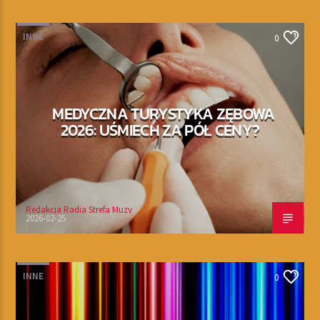
INNE
0
MEDYCZNA TURYSTYKA ZĘBOWA
2026: UŚMIECH ZA PÓŁ CENY?
Redakcja Radia Strefa Muzy
2026-02-25
INNE
0