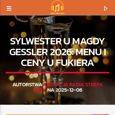
INNE
SYLWESTER U MAGDY
GESSLER 2026: MENU I
CENY U FUKIERA
AUTORSTWA
REDAKCJA RADIA STREFA
MUZY
NA 2025-12-06
TERAZ GRAMY
TYTUŁ
ARTYSTA