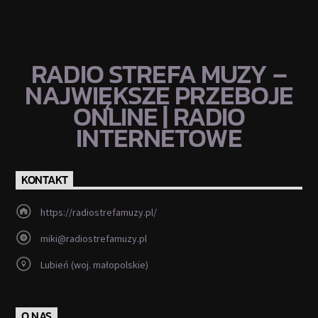
RADIO STREFA MUZY –
NAJWIĘKSZE PRZEBOJE
ONLINE | RADIO
INTERNETOWE
KONTAKT
https://radiostrefamuzy.pl/
miki@radiostrefamuzy.pl
Lubień (woj. małopolskie)
O NAS