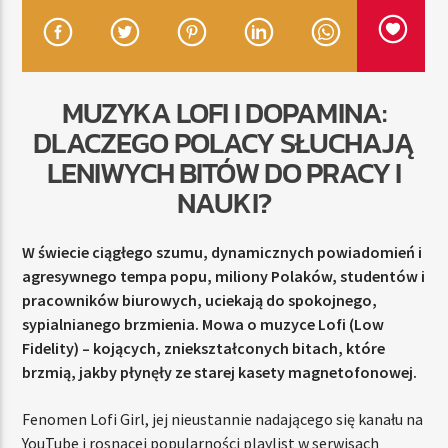
TERAZ
MUZYKA LOFI I DOPAMINA:
RADIO STREFA MUZY
DLACZEGO POLACY SŁUCHAJĄ
00:00
24:00
LENIWYCH BITÓW DO PRACY I
NAUKI?
Radio Strefa Muzy
W świecie ciągłego szumu, dynamicznych powiadomień i
agresywnego tempa popu, miliony Polaków, studentów i
pracowników biurowych, uciekają do spokojnego,
sypialnianego brzmienia. Mowa o muzyce Lofi (Low
Fidelity) – kojących, zniekształconych bitach, które
brzmią, jakby płynęły ze starej kasety magnetofonowej.
Fenomen Lofi Girl, jej nieustannie nadającego się kanału na
YouTube i rosnącej popularności playlist w serwisach