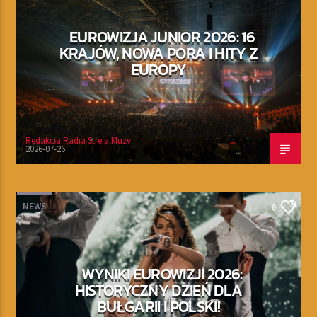
EUROWIZJA JUNIOR 2026: 16
KRAJÓW, NOWA PORA I HITY Z
EUROPY
Redakcja Radia Strefa Muzy
2026-07-26
NEWS
0
WYNIKI EUROWIZJI 2026:
HISTORYCZNY DZIEŃ DLA
BUŁGARII I POLSKI!