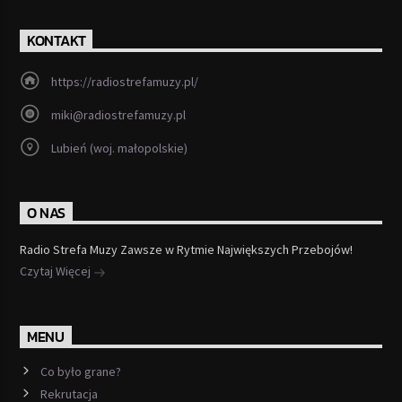
KONTAKT
https://radiostrefamuzy.pl/
miki@radiostrefamuzy.pl
Lubień (woj. małopolskie)
O NAS
Radio Strefa Muzy Zawsze w Rytmie Największych Przebojów!
Czytaj Więcej
MENU
Co było grane?
Rekrutacja