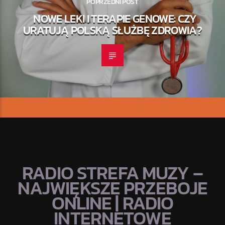
POPRZEDNI POST
NOWE LEKI I TERAPIE GENOWE: CZY
URATUJĄ POLSKĄ SŁUŻBĘ ZDROWIA?
RADIO STREFA MUZY –
NAJWIĘKSZE PRZEBOJE
ONLINE | RADIO
INTERNETOWE