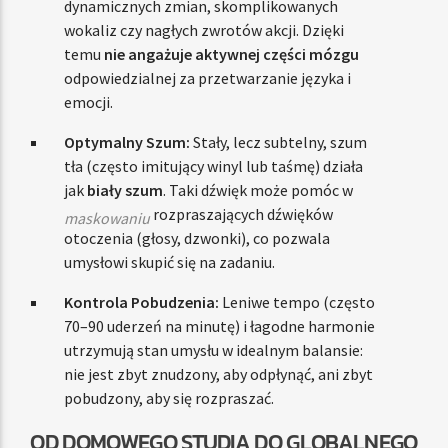
dynamicznych zmian, skomplikowanych
wokaliz czy nagłych zwrotów akcji. Dzięki
temu
nie angażuje aktywnej części mózgu
odpowiedzialnej za przetwarzanie języka i
emocji.
Optymalny Szum:
Stały, lecz subtelny, szum
tła (często imitujący winyl lub taśmę) działa
jak
biały szum
. Taki dźwięk może pomóc w
rozpraszających dźwięków
maskowaniu
otoczenia (głosy, dzwonki), co pozwala
umysłowi skupić się na zadaniu.
Kontrola Pobudzenia:
Leniwe tempo (często
70–90 uderzeń na minutę) i łagodne harmonie
utrzymują stan umysłu w idealnym balansie:
nie jest zbyt znudzony, aby odpłynąć, ani zbyt
pobudzony, aby się rozpraszać.
OD DOMOWEGO STUDIA DO GLOBALNEGO