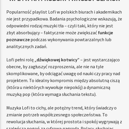
Popularność playlist Lofi w polskich biurach i akademikach
nie jest przypadkowa. Badania psychologiczne wskazują, że
odpowiedni rodzaj muzyki tła – czyli taki, który nie jest
zbyt absorbujący – faktycznie może zwiększać
funkcje
poznawcze
podczas wykonywania powtarzalnych lub
analitycznych zadań.
Lofi pełni rolę
„dźwiękowej kotwicy”
– jest wystarczająco
obecne, by zagłuszyć rozproszenia, ale nie na tyle
skomplikowane, by odciągać uwagę od nauki czy pracy nad
projektem. To idealny kompromis między absolutną ciszą
(która u niektórych wywołuje niepokój) a dynamiczną
muzyką pop (która wymaga słuchania tekstu).
Muzyka Lofi to cichy, ale potężny trend, który świadczy o
zmianie potrzeb współczesnego społeczeństwa. To
rewolucja słuchania, w której prostota i spokój wygrywają z
szaleńczą pogoń za cyfrową nagrodą. Polacy, słuchając