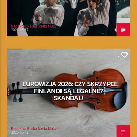
Redakcja Radia Strefa Muzy
2026-05-17
NEWS
0
EUROWIZJA 2026: CZY SKRZYPCE
FINLANDII SĄ LEGALNE?
SKANDAL!
Redakcja Radia Strefa Muzy
2026-05-02