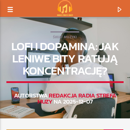
ŚWIAT MUZYKI
LOFI I DOPAMINA: JAK
LENIWE BITY RATUJĄ
KONCENTRACJĘ?
AUTORSTWA
REDAKCJA RADIA STREFA
MUZY
NA 2025-12-07
TERAZ GRAMY
TYTUŁ
ARTYSTA