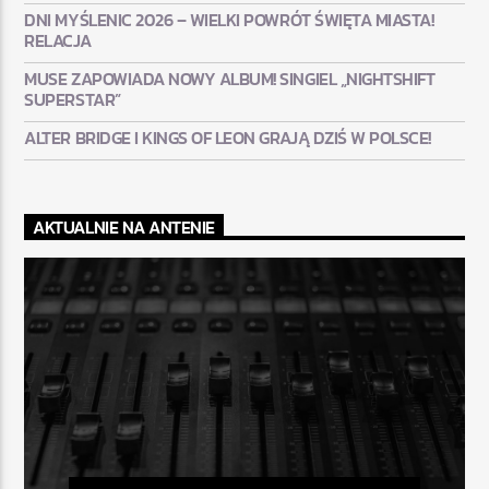
DNI MYŚLENIC 2026 – WIELKI POWRÓT ŚWIĘTA MIASTA!
RELACJA
MUSE ZAPOWIADA NOWY ALBUM! SINGIEL „NIGHTSHIFT
SUPERSTAR”
ALTER BRIDGE I KINGS OF LEON GRAJĄ DZIŚ W POLSCE!
AKTUALNIE NA ANTENIE