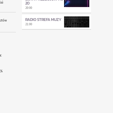
20
ci
20:00
RADIO STREFA MUZY
sztów
21:00
:
y,