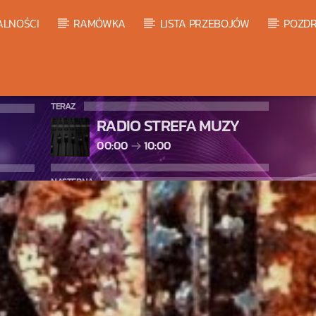
ALNOŚCI
RAMÓWKA
LISTA PRZEBOJÓW
POZDR
TERAZ
RADIO STREFA MUZY
00:00
10:00
NASTĘPNA
WARM GLOBAL DANCE RADIO C
10:00
11:00