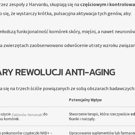
zez zespoły z Harvardu, skupiają się na
częściowym i kontrolow
o się, że wystarczy krótka, pulsacyjna aktywacja tych genów, aby:
łodszą funkcjonalność komórek skóry, mięśni, a nawet neuronów
a zwierzętach zaobserwowano odwrócenie utraty wzroku związan
ARY REWOLUCJI ANTI-AGING
a się na trzech ściśle powiązanych ze sobą obszarach badawczych:
Potencjalny Wpływ
 użycie
do
Stworzenie terapii, która rzeczywiście
od
Faktorów Yamanaki
eku komórek.
tkanki i narządy.
ch prekursorów cząsteczki NAD+ –
Opracowanie suplementów lub farmace