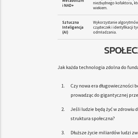
Metabolizm
niezbędnego kofaktora, kt
i NAD+
wiekiem.
Sztuczna
Wykorzystanie algorytmów
Inteligencja
cząsteczek i identyfikacji t
(AI)
odmładzania.
SPOŁEC
Jak każda technologia zdolna do funda
Czy nowa era długowieczności będ
prowadząc do gigantycznej prze
Jeśli ludzie będą żyć w zdrowiu d
struktura społeczna?
Dłuższe życie miliardów ludzi zw