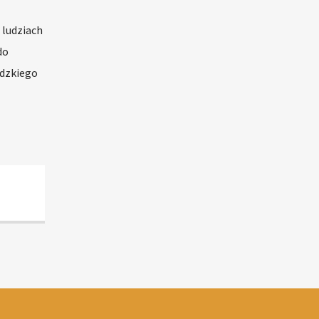
 ludziach
do
udzkiego