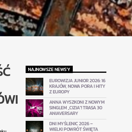
ŚĆ
NAJNOWSZE NEWS'Y
EUROWIZJA JUNIOR 2026: 16
KRAJÓW, NOWA PORA I HITY
Z EUROPY
ÓWI
ANNA WYSZKONI Z NOWYM
SINGLEM „CIZIA”! TRASA 30
ANIAVERSARY
DNI MYŚLENIC 2026 –
WIELKI POWRÓT ŚWIĘTA
eku