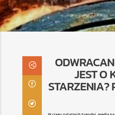
ODWRACANI
JEST O
STARZENIA? 
W ciągu ostatnich tygodni, media na