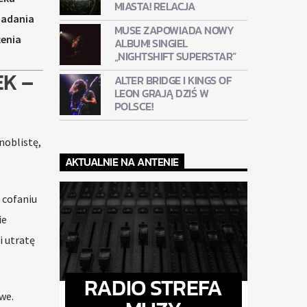
MIASTA! RELACJA
badania
MUSE ZAPOWIADA NOWY
żenia
ALBUM! SINGIEL
„NIGHTSHIFT SUPERSTAR”
K –
ALTER BRIDGE I KINGS OF
LEON GRAJĄ DZIŚ W
POLSCE!
noblistę,
AKTUALNIE NA ANTENIE
a cofaniu
ie
i utratę
RADIO STREFA
we.