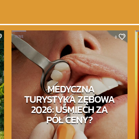
INNE
0
MEDYCZNA
TURYSTYKA ZĘBOWA
2026: UŚMIECH ZA
PÓŁ CENY?