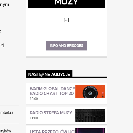
MUZY
anym
[...]
.
ej
INFO AND EPISODES
NASTĘPNE AUDYCJE
WARM GLOBAL DANCE
RADIO CHART TOP 20
10:00
RADIO STREFA MUZY
mładza
11:00
LISTA PRZEBOJÓW HOT
utyków