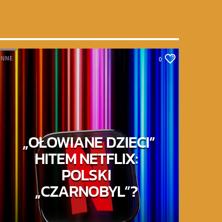
INNE
0
„OŁOWIANE DZIECI”
HITEM NETFLIX:
POLSKI
„CZARNOBYL”?