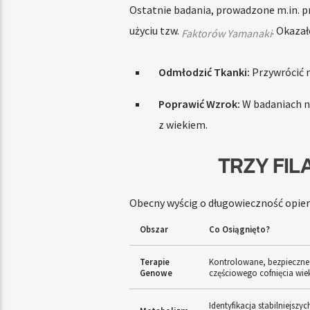
Ostatnie badania, prowadzone m.in. pr
użyciu tzw.
. Okazał
Faktorów Yamanaki
Odmłodzić Tkanki:
Przywrócić m
Poprawić Wzrok:
W badaniach n
z wiekiem.
TRZY FIL
Obecny wyścig o długowieczność opier
Obszar
Co Osiągnięto?
Terapie
Kontrolowane, bezpieczne
Genowe
częściowego cofnięcia wi
Identyfikacja stabilniejszy