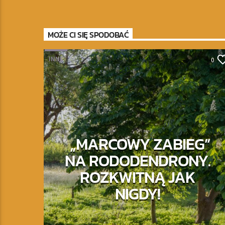
MOŻE CI SIĘ SPODOBAĆ
INNE
0
„MARCOWY ZABIEG”
NA RODODENDRONY.
ROZKWITNĄ JAK
NIGDY!