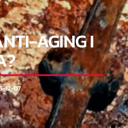
NTI-AGING I
A?
5-12-07