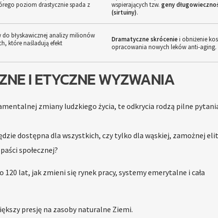
órego poziom drastycznie spada z
wspierających tzw.
geny długowiecznoś
(sirtuiny)
.
 do błyskawicznej analizy milionów
Dramatyczne skrócenie
i obniżenie ko
ych, które naśladują efekt
opracowania nowych leków anti-aging.
ZNE I ETYCZNE WYZWANIA
mentalnej zmiany ludzkiego życia, te odkrycia rodzą pilne pytania
zie dostępna dla wszystkich, czy tylko dla wąskiej, zamożnej elit
paści społecznej?
o 120 lat, jak zmieni się rynek pracy, systemy emerytalne i cała
iększy presję na zasoby naturalne Ziemi.