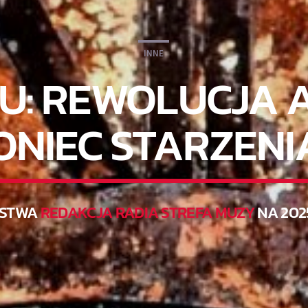
INNE
U: REWOLUCJA A
ONIEC STARZENI
RSTWA
REDAKCJA RADIA STREFA MUZY
NA 202