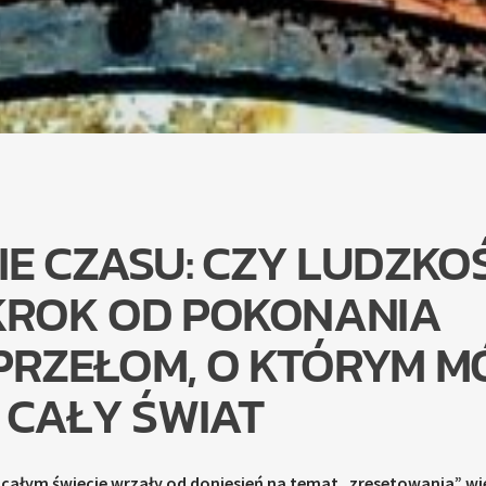
E CZASU: CZY LUDZKO
 KROK OD POKONANIA
PRZEŁOM, O KTÓRYM M
CAŁY ŚWIAT
 całym świecie wrzały od doniesień na temat „zresetowania” wi