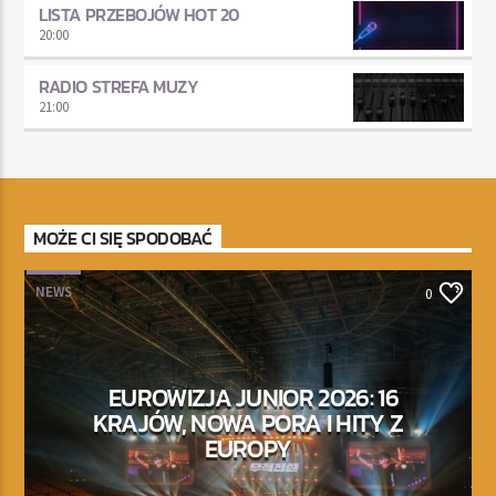
LISTA PRZEBOJÓW HOT 20
20:00
RADIO STREFA MUZY
21:00
MOŻE CI SIĘ SPODOBAĆ
NEWS
0
EUROWIZJA JUNIOR 2026: 16
KRAJÓW, NOWA PORA I HITY Z
EUROPY