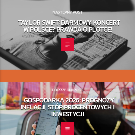
NASTĘPNY POST
TAYLOR SWIFT: DARMOWY KONCERT
W POLSCE? PRAWDA O PLOTCE!
POPRZEDNI POST
GOSPODARKA 2026: PROGNOZY
INFLACJI, STÓP PROCENTOWYCH I
INWESTYCJI