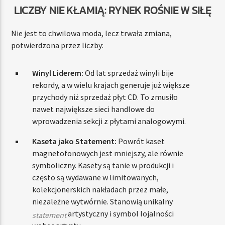
LICZBY NIE KŁAMIĄ: RYNEK ROŚNIE W SIŁĘ
Nie jest to chwilowa moda, lecz trwała zmiana,
potwierdzona przez liczby:
Winyl Liderem:
Od lat sprzedaż winyli bije
rekordy, a w wielu krajach generuje już większe
przychody niż sprzedaż płyt CD. To zmusiło
nawet największe sieci handlowe do
wprowadzenia sekcji z płytami analogowymi.
Kaseta jako Statement:
Powrót kaset
magnetofonowych jest mniejszy, ale równie
symboliczny. Kasety są tanie w produkcji i
często są wydawane w limitowanych,
kolekcjonerskich nakładach przez małe,
niezależne wytwórnie. Stanowią unikalny
artystyczny i symbol lojalności
statement