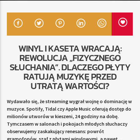
TERAZ
RADIO STREFA MUZY
00:00
10:00
WINYL I KASETA WRACAJĄ:
REWOLUCJA „FIZYCZNEGO
SŁUCHANIA”. DLACZEGO PŁYTY
RATUJĄ MUZYKĘ PRZED
Radio Strefa Muzy
UTRATĄ WARTOŚCI?
Wydawało się, że streaming wygrał wojnę o dominację w
muzyce. Spotify, Tidal czy Apple Music oferują dostęp do
milionów utworów w kieszeni, 24 godziny na dobę.
Tymczasem w salonach i pokojach młodych słuchaczy
obserwujemy zaskakujący renesans: powrót
gramofonów, szaf z płytami winylowymi, a nawet…