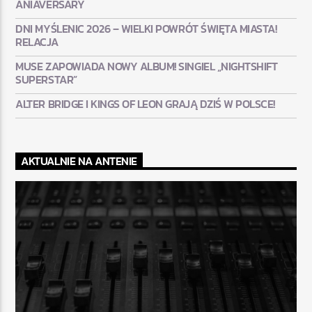
ANIAVERSARY
DNI MYŚLENIC 2026 – WIELKI POWRÓT ŚWIĘTA MIASTA!
RELACJA
MUSE ZAPOWIADA NOWY ALBUM! SINGIEL „NIGHTSHIFT
SUPERSTAR”
ALTER BRIDGE I KINGS OF LEON GRAJĄ DZIŚ W POLSCE!
AKTUALNIE NA ANTENIE