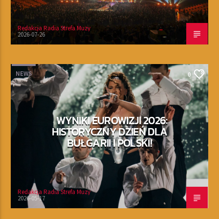
Redakcja Radia Strefa Muzy
2026-07-26
NEWS
0
WYNIKI EUROWIZJI 2026:
HISTORYCZNY DZIEŃ DLA
BUŁGARII I POLSKI!
Redakcja Radia Strefa Muzy
2026-05-17