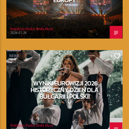
EUROPY
Redakcja Radia Strefa Muzy
2026-07-26
NEWS
0
WYNIKI EUROWIZJI 2026:
HISTORYCZNY DZIEŃ DLA
BUŁGARII I POLSKI!
Redakcja Radia Strefa Muzy