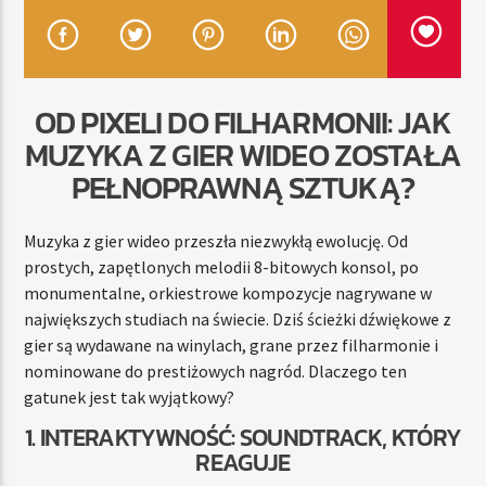
TERAZ
OD PIXELI DO FILHARMONII: JAK
RADIO STREFA MUZY
MUZYKA Z GIER WIDEO ZOSTAŁA
11:00
20:00
PEŁNOPRAWNĄ SZTUKĄ?
Muzyka z gier wideo przeszła niezwykłą ewolucję. Od
prostych, zapętlonych melodii 8-bitowych konsol, po
Radio Strefa Muzy
monumentalne, orkiestrowe kompozycje nagrywane w
największych studiach na świecie. Dziś ścieżki dźwiękowe z
gier są wydawane na winylach, grane przez filharmonie i
nominowane do prestiżowych nagród. Dlaczego ten
gatunek jest tak wyjątkowy?
1. INTERAKTYWNOŚĆ: SOUNDTRACK, KTÓRY
REAGUJE