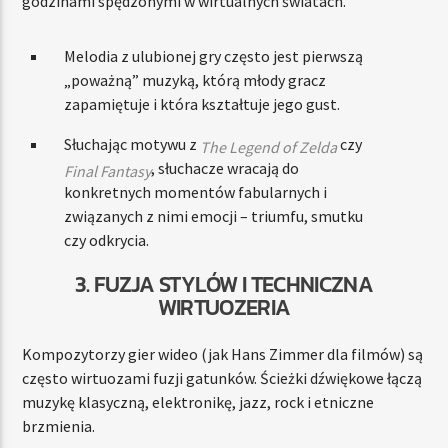
godzinami spędzonymi w wirtualnych światach.
Melodia z ulubionej gry często jest pierwszą
„poważną” muzyką, którą młody gracz
zapamiętuje i która kształtuje jego gust.
Słuchając motywu z
czy
The Legend of Zelda
, słuchacze wracają do
Final Fantasy
konkretnych momentów fabularnych i
związanych z nimi emocji – triumfu, smutku
czy odkrycia.
3. FUZJA STYLÓW I TECHNICZNA
WIRTUOZERIA
Kompozytorzy gier wideo (jak Hans Zimmer dla filmów) są
często wirtuozami fuzji gatunków. Ścieżki dźwiękowe łączą
muzykę klasyczną, elektronikę, jazz, rock i etniczne
brzmienia.