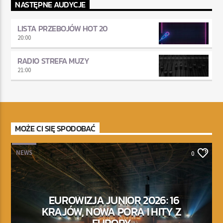
NASTĘPNE AUDYCJE
LISTA PRZEBOJÓW HOT 20
20:00
RADIO STREFA MUZY
21:00
MOŻE CI SIĘ SPODOBAĆ
NEWS
0
EUROWIZJA JUNIOR 2026: 16
KRAJÓW, NOWA PORA I HITY Z