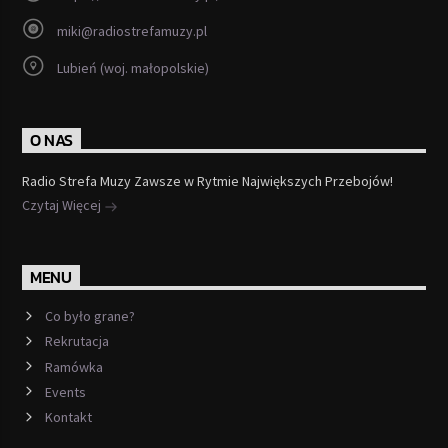
miki@radiostrefamuzy.pl
Lubień (woj. małopolskie)
O NAS
Radio Strefa Muzy Zawsze w Rytmie Największych Przebojów!
Czytaj Więcej
MENU
Co było grane?
Rekrutacja
Ramówka
Events
Kontakt