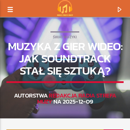
ŚWIAT MUZYKI
MUZYKA Z GIER WIDEO:
JAK SOUNDTRACK
STAŁ SIĘ SZTUKĄ?
AUTORSTWA
REDAKCJA RADIA STREFA
MUZY
NA 2025-12-09
TERAZ GRAMY
TYTUŁ
ARTYSTA