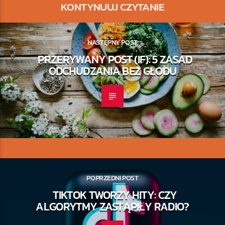
KONTYNUUJ CZYTANIE
NASTĘPNY POST
PRZERYWANY POST (IF): 5 ZASAD
ODCHUDZANIA BEZ GŁODU
POPRZEDNI POST
TIKTOK TWORZY HITY: CZY
ALGORYTMY ZASTĄPIŁY RADIO?