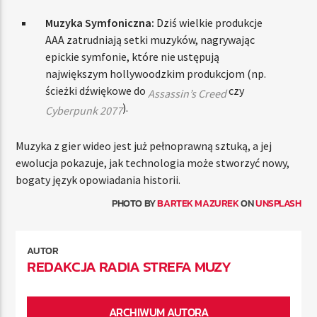
Muzyka Symfoniczna:
Dziś wielkie produkcje
AAA zatrudniają setki muzyków, nagrywając
epickie symfonie, które nie ustępują
największym hollywoodzkim produkcjom (np.
ścieżki dźwiękowe do
czy
Assassin’s Creed
).
Cyberpunk 2077
Muzyka z gier wideo jest już pełnoprawną sztuką, a jej
ewolucja pokazuje, jak technologia może stworzyć nowy,
bogaty język opowiadania historii.
PHOTO BY
BARTEK MAZUREK
ON
UNSPLASH
AUTOR
REDAKCJA RADIA STREFA MUZY
ARCHIWUM AUTORA