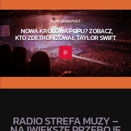
POPRZEDNI POST
NOWA KRÓLOWA POPU? ZOBACZ,
KTO ZDETRONIZOWAŁ TAYLOR SWIFT
RADIO STREFA MUZY –
NAJWIĘKSZE PRZEBOJE