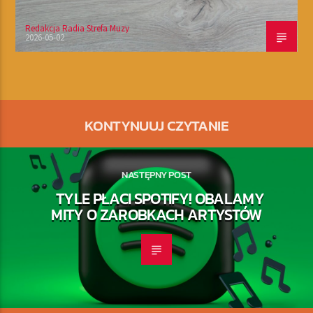
Redakcja Radia Strefa Muzy
2026-05-02
KONTYNUUJ CZYTANIE
NASTĘPNY POST
TYLE PŁACI SPOTIFY! OBALAMY
MITY O ZAROBKACH ARTYSTÓW