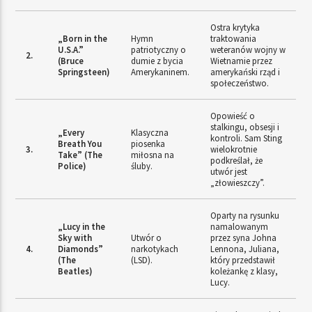
Ostra krytyka
„Born in the
Hymn
traktowania
U.S.A.”
patriotyczny o
weteranów wojny w
2.
(Bruce
dumie z bycia
Wietnamie przez
Springsteen)
Amerykaninem.
amerykański rząd i
społeczeństwo.
Opowieść o
stalkingu, obsesji i
„Every
Klasyczna
kontroli. Sam Sting
Breath You
piosenka
3.
wielokrotnie
Take” (The
miłosna na
podkreślał, że
Police)
śluby.
utwór jest
„złowieszczy”.
Oparty na rysunku
„Lucy in the
namalowanym
Sky with
Utwór o
przez syna Johna
4.
Diamonds”
narkotykach
Lennona, Juliana,
(The
(LSD).
który przedstawił
Beatles)
koleżankę z klasy,
Lucy.