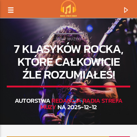
ŚWIAT MUZYKI
7 KLASYKÓW ROCKA,
KTÓRE CAŁKOWICIE
ŹLE ROZUMIAŁEŚ!
AUTORSTWA
REDAKCJA RADIA STREFA
MUZY
NA 2025-12-12
TERAZ GRAMY
TYTUŁ
ARTYSTA