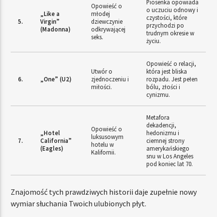
Piosenka opowiada
Opowieść o
o uczuciu odnowy i
„Like a
młodej
czystości, które
5.
Virgin”
dziewczynie
przychodzi po
(Madonna)
odkrywającej
trudnym okresie w
seks.
życiu.
Opowieść o relacji,
Utwór o
która jest bliska
6.
„One” (U2)
zjednoczeniu i
rozpadu. Jest pełen
miłości.
bólu, złości i
cynizmu.
Metafora
dekadencji,
Opowieść o
„Hotel
hedonizmu i
luksusowym
7.
California”
ciemnej strony
hotelu w
(Eagles)
amerykańskiego
Kalifornii.
snu w Los Angeles
pod koniec lat 70.
Znajomość tych prawdziwych historii daje zupełnie nowy
wymiar słuchania Twoich ulubionych płyt.