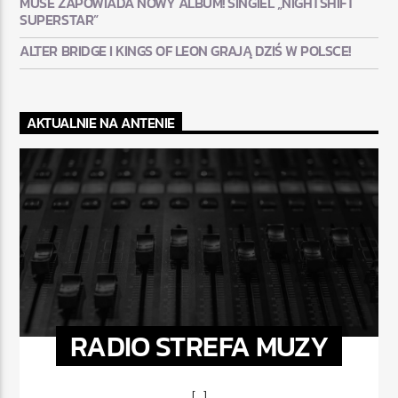
MUSE ZAPOWIADA NOWY ALBUM! SINGIEL „NIGHTSHIFT
SUPERSTAR”
ALTER BRIDGE I KINGS OF LEON GRAJĄ DZIŚ W POLSCE!
AKTUALNIE NA ANTENIE
RADIO STREFA MUZY
[...]