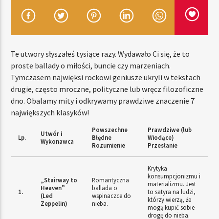
TERAZ
RADIO STREFA MUZY
Te utwory słyszałeś tysiące razy. Wydawało Ci się, że to
proste ballady o miłości, buncie czy marzeniach.
11:00
20:00
Tymczasem najwięksi rockowi geniusze ukryli w tekstach
drugie, często mroczne, polityczne lub wręcz filozoficzne
dno. Obalamy mity i odkrywamy prawdziwe znaczenie 7
największych klasyków!
Radio Strefa Muzy
Powszechne
Prawdziwe (lub
Utwór i
Lp.
Błędne
Wiodące)
Wykonawca
Rozumienie
Przesłanie
Krytyka
konsumpcjonizmu i
„Stairway to
Romantyczna
materializmu. Jest
Heaven”
ballada o
1.
to satyra na ludzi,
(Led
wspinaczce do
którzy wierzą, że
Zeppelin)
nieba.
mogą kupić sobie
drogę do nieba.