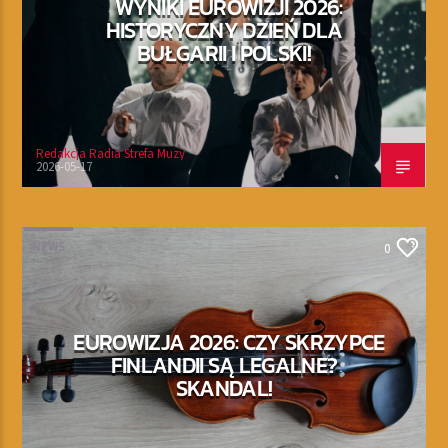
WYNIKI EUROWIZJI 2026:
HISTORYCZNY DZIEŃ DLA
BUŁGARII I POLSKI!
Redakcja Radia Strefa Muzy
2026-05-17
NEWS
0
EUROWIZJA 2026: CZY SKRZYPCE
FINLANDII SĄ LEGALNE?
SKANDAL!