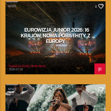
NEWS
0
EUROWIZJA JUNIOR 2026: 16
KRAJÓW, NOWA PORA I HITY Z
EUROPY
Redakcja Radia Strefa Muzy
2026-07-26
NEWS
0