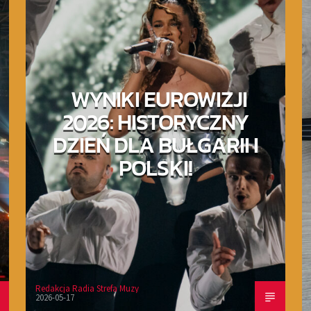
WYNIKI EUROWIZJI
2026: HISTORYCZNY
DZIEŃ DLA BUŁGARII I
POLSKI!
Redakcja Radia Strefa Muzy
2026-05-17