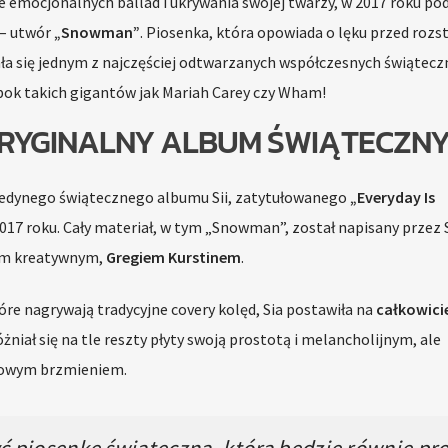
le emocjonalnych ballad i ukrywania swojej twarzy, w 2017 roku po
 – utwór
„Snowman”
. Piosenka, która opowiada o lęku przed rozs
ła się jednym z najczęściej odtwarzanych współczesnych świątecz
obok takich gigantów jak Mariah Carey czy Wham!
ORYGINALNY ALBUM ŚWIĄTECZN
 jedynego świątecznego albumu Sii, zatytułowanego
„Everyday Is
017 roku. Cały materiał, w tym „Snowman”, został napisany przez 
rem kreatywnym,
Gregiem Kurstinem
.
óre nagrywają tradycyjne covery kolęd, Sia postawiła na
całkowici
niał się na tle reszty płyty swoją prostotą i melancholijnym, ale
kowym brzmieniem.
 piosenkę świąteczną, która będzie równie pro