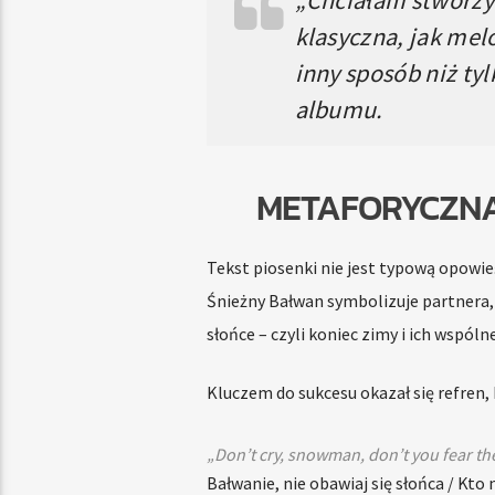
klasyczna, jak melo
inny sposób niż tyl
albumu.
METAFORYCZNA 
Tekst piosenki nie jest typową opowieś
Śnieżny Bałwan symbolizuje partnera, a
słońce – czyli koniec zimy i ich wspól
Kluczem do sukcesu okazał się refren,
„Don’t cry, snowman, don’t you fear th
Bałwanie, nie obawiaj się słońca / Kto