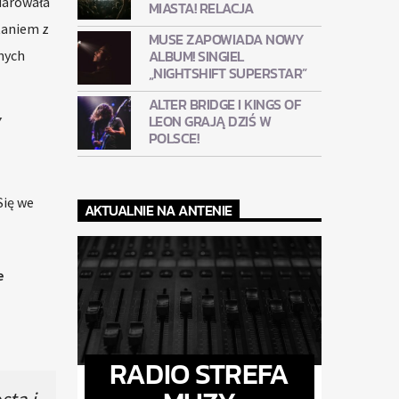
darowała
MIASTA! RELACJA
taniem z
MUSE ZAPOWIADA NOWY
ALBUM! SINGIEL
nych
„NIGHTSHIFT SUPERSTAR”
ALTER BRIDGE I KINGS OF
Y
LEON GRAJĄ DZIŚ W
POLSCE!
Się we
AKTUALNIE NA ANTENIE
e
RADIO STREFA
sta i