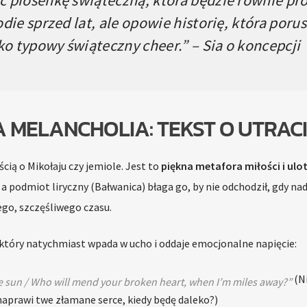
die sprzed lat, ale opowie historię, która poru
ko typowy świąteczny cheer.” – Sia o koncepcji
MELANCHOLIA: TEKST O UTRAC
cią o Mikołaju czy jemiole. Jest to
piękna metafora miłości i ulo
 podmiot liryczny (Bałwanica) błaga go, by nie odchodził, gdy nad
nego, szczęśliwego czasu.
 który natychmiast wpada w ucho i oddaje emocjonalne napięcie:
(Ni
e sun / Who will mend your broken heart, when I’m miles away?”
 naprawi twe złamane serce, kiedy będę daleko?)