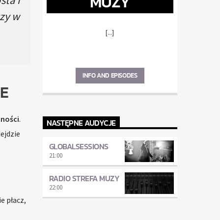
MUZY
szy w
[...]
INFO AND EPISODES
IE
tności
.
NASTĘPNE AUDYCJE
ejdzie
GLOBALSESSIONS
21:00
RADIO STREFA MUZY
22:00
e płacz,