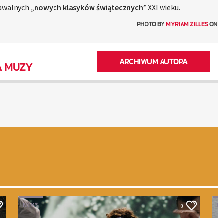
nawalnych
„nowych klasyków świątecznych”
XXI wieku.
PHOTO BY
MYRIAM ZILLES
O
ARCHIWUM AUTORA
A MUZY
NEWS
0