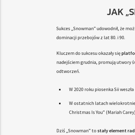
JAK „
Sukces „Snowman” udowodnił, że możl
dominacji przebojów z lat 80. i 90.
Kluczem do sukcesu okazały się
platf
nadejściem grudnia, promują utwory ś
odtworzeń.
W 2020 roku piosenka Sii weszła 
W ostatnich latach wielokrotnie
Christmas Is You” (Mariah Carey
Dziś „Snowman” to
stały element rad