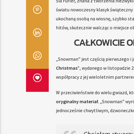
Sia Furler, znana z tworzenia niezwyk
światu nowoczesny klasyk świąteczny
ukochaną osobą na wiosnę, szybko sta
hitów, skutecznie walcząc o miejsce 
CAŁKOWICIE 
„Snowman” jest częścią pierwszego i
Christmas”
, wydanego w listopadzie 2
współpracy z jej wieloletnim partne
W przeciwieństwie do wielu gwiazd, kt
oryginalny materiał
. „Snowman” wyróż
jednocześnie chwytliwym, dzwonecz
„Chciałam stworzyć