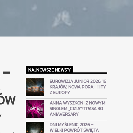
 –
NAJNOWSZE NEWS'Y
,
EUROWIZJA JUNIOR 2026: 16
KRAJÓW, NOWA PORA I HITY
Z EUROPY
KÓW
ANNA WYSZKONI Z NOWYM
SINGLEM „CIZIA”! TRASA 30
Y
ANIAVERSARY
DNI MYŚLENIC 2026 –
WIELKI POWRÓT ŚWIĘTA