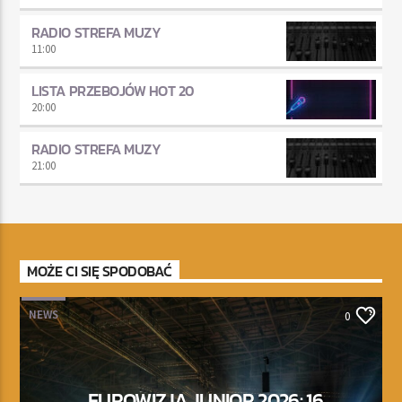
RADIO STREFA MUZY
11:00
LISTA PRZEBOJÓW HOT 20
20:00
RADIO STREFA MUZY
21:00
MOŻE CI SIĘ SPODOBAĆ
NEWS
0
EUROWIZJA JUNIOR 2026: 16