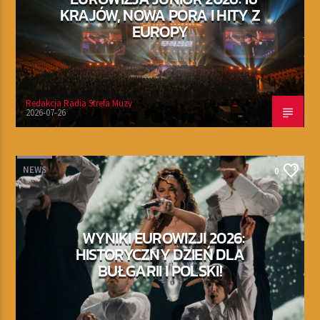
KRAJÓW, NOWA PORA I HITY Z
EUROPY
Redakcja Radia Strefa Muzy
2026-07-26
NEWS
0
WYNIKI EUROWIZJI 2026:
HISTORYCZNY DZIEŃ DLA
BUŁGARII I POLSKI!