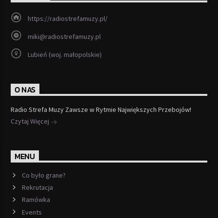
https://radiostrefamuzy.pl/
miki@radiostrefamuzy.pl
Lubień (woj. małopolskie)
O NAS
Radio Strefa Muzy Zawsze w Rytmie Największych Przebojów!
Czytaj Więcej
MENU
Co było grane?
Rekrutacja
Ramówka
Events