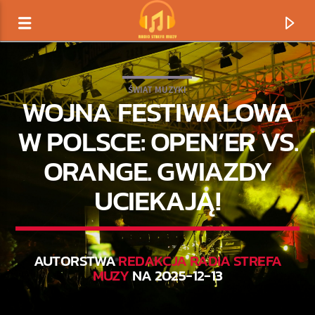
ŚWIAT MUZYKI
WOJNA FESTIWALOWA
W POLSCE: OPEN’ER VS.
ORANGE. GWIAZDY
UCIEKAJĄ!
AUTORSTWA
REDAKCJA RADIA STREFA
TERAZ GRAMY
MUZY
NA 2025-12-13
TYTUŁ
ARTYSTA