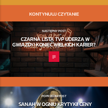
KONTYNUUJ CZYTANIE
NASTĘPNY POST
CZARNA LISTA TVP UDERZA W
GWIAZDY! KONIEC WIELKICH KARIER?
POPRZEDNI POST
SANAH W OGNIU KRYTYKI! CENY