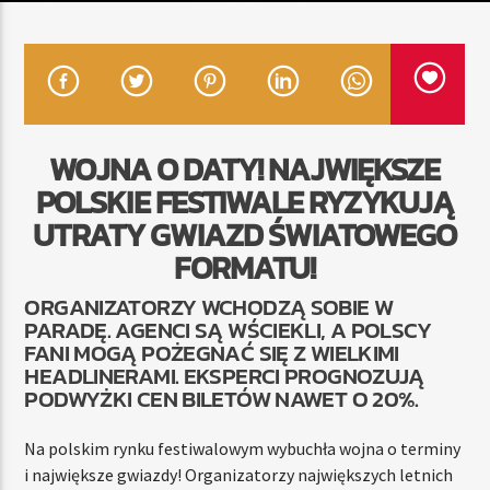
TERAZ
RADIO STREFA MUZY
00:00
10:00
WOJNA O DATY! NAJWIĘKSZE
POLSKIE FESTIWALE RYZYKUJĄ
UTRATY GWIAZD ŚWIATOWEGO
FORMATU!
Radio Strefa Muzy
ORGANIZATORZY WCHODZĄ SOBIE W
PARADĘ. AGENCI SĄ WŚCIEKLI, A POLSCY
FANI MOGĄ POŻEGNAĆ SIĘ Z WIELKIMI
HEADLINERAMI. EKSPERCI PROGNOZUJĄ
PODWYŻKI CEN BILETÓW NAWET O 20%.
Na polskim rynku festiwalowym wybuchła wojna o terminy
i największe gwiazdy! Organizatorzy największych letnich