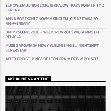
EUROWIZJA JUNIOR 2026: 16 KRAJÓW, NOWA PORA I HITY Z
EUROPY
ANNA WYSZKONI Z NOWYM SINGLEM „CIZIA”! TRASA 30
ANIAVERSARY
DNI MYŚLENIC 2026 – WIELKI POWRÓT ŚWIĘTA MIASTA!
RELACJA
MUSE ZAPOWIADA NOWY ALBUM! SINGIEL „NIGHTSHIFT
SUPERSTAR”
ALTER BRIDGE I KINGS OF LEON GRAJĄ DZIŚ W POLSCE!
AKTUALNIE NA ANTENIE