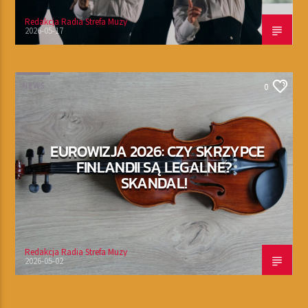
Redakcja Radia Strefa Muzy
2026-05-17
NEWS
0
EUROWIZJA 2026: CZY SKRZYPCE
FINLANDII SĄ LEGALNE?
SKANDAL!
Redakcja Radia Strefa Muzy
2026-05-02