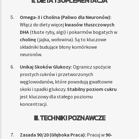
II. DIETA I SUPLEMENTACJA
Omega-3 i Cholina (Paliwo dla Neuronów):
Włącz do diety więcej
kwasów tłuszczowych
DHA
(tłuste ryby, algi) i pokarmów bogatych w
cholinę
(jajka, wołowina). Są to kluczowe
składniki budujące błony komórkowe
neuronów.
Unikaj Skoków Glukozy:
Ogranicz spożycie
prostych cukrów i przetworzonych
węglowodanów, które powodują gwałtowne
skoki i spadki glukozy.
Stabilny poziom cukru
jest kluczowy dla stałego poziomu
koncentracji.
III. TECHNIKI POZNAWCZE
Zasada 90/20 (Głęboka Praca):
Pracuj w
90-