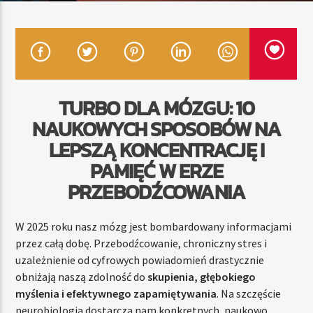
TERAZ
RADIO STREFA MUZY
22:00
24:00
TURBO DLA MÓZGU: 10
NAUKOWYCH SPOSOBÓW NA
LEPSZĄ KONCENTRACJĘ I
PAMIĘĆ W ERZE
Radio Strefa Muzy
PRZEBODŹCOWANIA
W 2025 roku nasz mózg jest bombardowany informacjami
przez całą dobę. Przebodźcowanie, chroniczny stres i
uzależnienie od cyfrowych powiadomień drastycznie
obniżają naszą zdolność do
skupienia, głębokiego
myślenia i efektywnego zapamiętywania
. Na szczęście
neurobiologia dostarcza nam konkretnych, naukowo