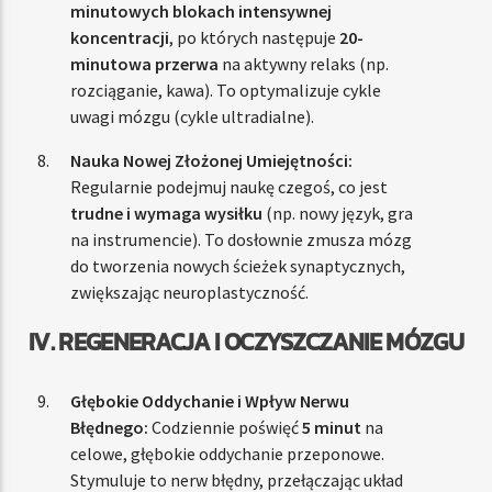
minutowych blokach intensywnej
koncentracji
, po których następuje
20-
minutowa przerwa
na aktywny relaks (np.
rozciąganie, kawa). To optymalizuje cykle
uwagi mózgu (cykle ultradialne).
Nauka Nowej Złożonej Umiejętności:
Regularnie podejmuj naukę czegoś, co jest
trudne i wymaga wysiłku
(np. nowy język, gra
na instrumencie). To dosłownie zmusza mózg
do tworzenia nowych ścieżek synaptycznych,
zwiększając neuroplastyczność.
IV. REGENERACJA I OCZYSZCZANIE MÓZGU
Głębokie Oddychanie i Wpływ Nerwu
Błędnego:
Codziennie poświęć
5 minut
na
celowe, głębokie oddychanie przeponowe.
Stymuluje to nerw błędny, przełączając układ