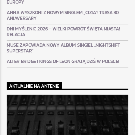
EUROPY
ANNA WYSZKONI Z NOWYM SINGLEM „CIZIA”! TRASA 30
ANIAVERSARY
DNI MYŚLENIC 2026 – WIELKI POWRÓT ŚWIĘTA MIASTA!
RELACJA
MUSE ZAPOWIADA NOWY ALBUM! SINGIEL „NIGHTSHIFT
SUPERSTAR”
ALTER BRIDGE I KINGS OF LEON GRAJĄ DZIŚ W POLSCE!
AKTUALNIE NA ANTENIE