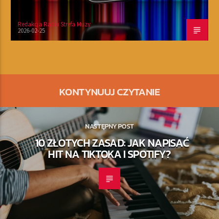
Redakcja Radia Strefa Muzy
2026-02-25
KONTYNUUJ CZYTANIE
NASTĘPNY POST
10 ZŁOTYCH ZASAD: JAK NAPISAĆ
HIT NA TIKTOKA I SPOTIFY?