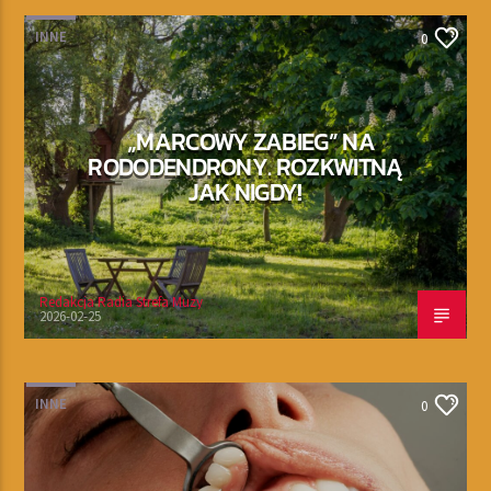
INNE
0
„MARCOWY ZABIEG” NA
RODODENDRONY. ROZKWITNĄ
JAK NIGDY!
Redakcja Radia Strefa Muzy
2026-02-25
INNE
0