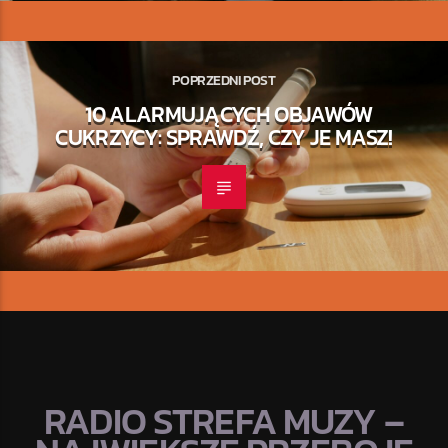
POPRZEDNI POST
10 ALARMUJĄCYCH OBJAWÓW
CUKRZYCY: SPRAWDŹ, CZY JE MASZ!
RADIO STREFA MUZY –