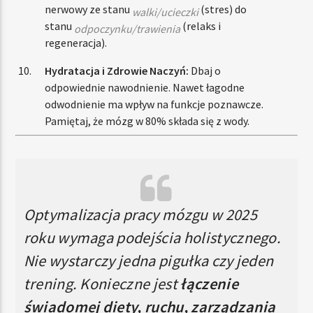
nerwowy ze stanu
(stres) do
walki/ucieczki
stanu
(relaks i
odpoczynku/trawienia
regeneracja).
Hydratacja i Zdrowie Naczyń:
Dbaj o
odpowiednie nawodnienie. Nawet łagodne
odwodnienie ma wpływ na funkcje poznawcze.
Pamiętaj, że mózg w 80% składa się z wody.
Optymalizacja pracy mózgu w 2025
roku wymaga podejścia holistycznego.
Nie wystarczy jedna pigułka czy jeden
trening. Konieczne jest
łączenie
świadomej diety, ruchu, zarządzania