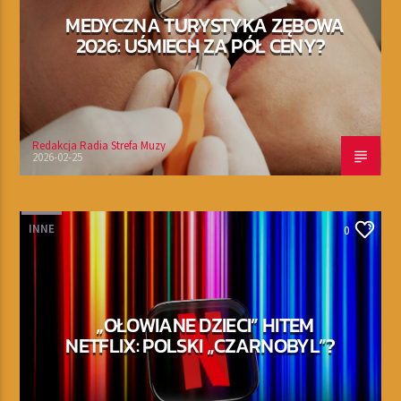
MEDYCZNA TURYSTYKA ZĘBOWA
2026: UŚMIECH ZA PÓŁ CENY?
Redakcja Radia Strefa Muzy
2026-02-25
INNE
0
„OŁOWIANE DZIECI” HITEM
NETFLIX: POLSKI „CZARNOBYL”?