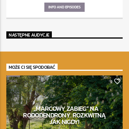
INFO AND EPISODES
NASTĘPNE AUDYCJE
MOŻE CI SIĘ SPODOBAĆ
INNE
0
„MARCOWY ZABIEG” NA
RODODENDRONY. ROZKWITNĄ
JAK NIGDY!