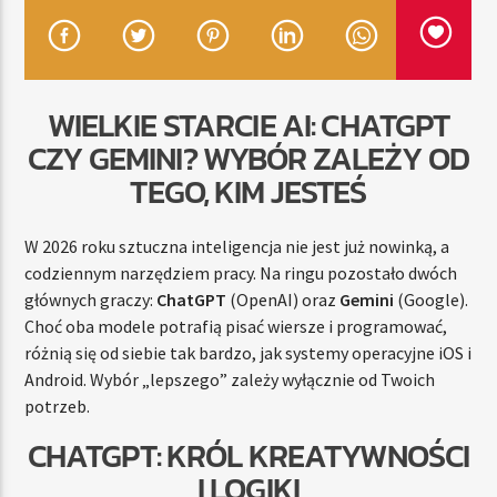
TERAZ
WIELKIE STARCIE AI: CHATGPT
RADIO STREFA MUZY
CZY GEMINI? WYBÓR ZALEŻY OD
00:00
24:00
TEGO, KIM JESTEŚ
W 2026 roku sztuczna inteligencja nie jest już nowinką, a
codziennym narzędziem pracy. Na ringu pozostało dwóch
Radio Strefa Muzy
głównych graczy:
ChatGPT
(OpenAI) oraz
Gemini
(Google).
Choć oba modele potrafią pisać wiersze i programować,
różnią się od siebie tak bardzo, jak systemy operacyjne iOS i
Android. Wybór „lepszego” zależy wyłącznie od Twoich
potrzeb.
CHATGPT: KRÓL KREATYWNOŚCI
I LOGIKI