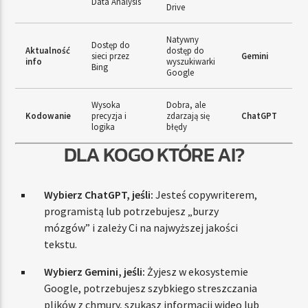
Data Analysis
Drive
Natywny
Dostęp do
Aktualność
dostęp do
sieci przez
Gemini
info
wyszukiwarki
Bing
Google
Wysoka
Dobra, ale
Kodowanie
precyzja i
zdarzają się
ChatGPT
logika
błędy
DLA KOGO KTÓRE AI?
Wybierz ChatGPT, jeśli:
Jesteś copywriterem,
programistą lub potrzebujesz „burzy
mózgów” i zależy Ci na najwyższej jakości
tekstu.
Wybierz Gemini, jeśli:
Żyjesz w ekosystemie
Google, potrzebujesz szybkiego streszczania
plików z chmury, szukasz informacji wideo lub