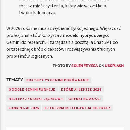
chcesz mieć asystenta, który wie wszystko o
Twoim kalendarzu.
W 2026 roku nie musisz wybierać tylko jednego. Większość
profesjonalistów korzysta z
modelu hybrydowego
:
Gemini do researchu i zarządzania pocztą, a ChatGPT do
ostatecznej obróbki tekstów i rozwiązywania trudnych
problemów logicznych.
PHOTO BY
SOLEN FEYISSA
ON
UNSPLASH
TEMATY
CHATGPT VS GEMINI PORÓWNANIE
GOOGLE GEMINI FUNKCJE
KTÓRE AI LEPSZE 2026
NAJLEPSZY MODEL JĘZYKOWY
OPENAI NOWOŚCI
RANKING AI 2026
SZTUCZNA INTELIGENCJA DO PRACY