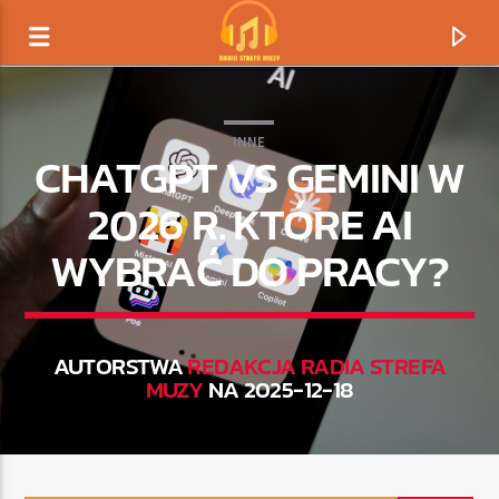
INNE
CHATGPT VS GEMINI W
2026 R. KTÓRE AI
WYBRAĆ DO PRACY?
AUTORSTWA
REDAKCJA RADIA STREFA
MUZY
NA 2025-12-18
TERAZ GRAMY
TYTUŁ
ARTYSTA