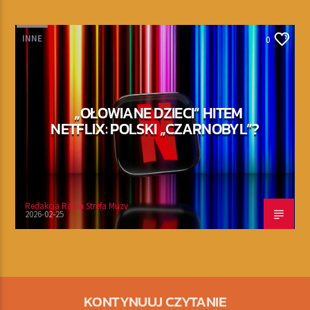
INNE
0
„OŁOWIANE DZIECI” HITEM
NETFLIX: POLSKI „CZARNOBYL”?
Redakcja Radia Strefa Muzy
2026-02-25
KONTYNUUJ CZYTANIE