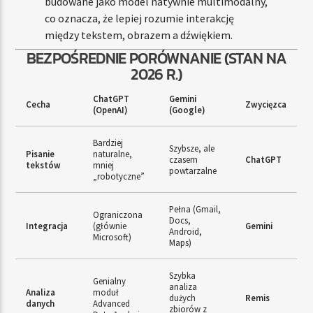
budowane jako model natywnie multimodalny,
co oznacza, że lepiej rozumie interakcję
między tekstem, obrazem a dźwiękiem.
BEZPOŚREDNIE PORÓWNANIE (STAN NA
2026 R.)
ChatGPT
Gemini
Cecha
Zwycięzca
(OpenAI)
(Google)
Bardziej
Szybsze, ale
Pisanie
naturalne,
czasem
ChatGPT
tekstów
mniej
powtarzalne
„robotyczne”
Pełna (Gmail,
Ograniczona
Docs,
Integracja
(głównie
Gemini
Android,
Microsoft)
Maps)
Szybka
Genialny
analiza
Analiza
moduł
dużych
Remis
danych
Advanced
zbiorów z