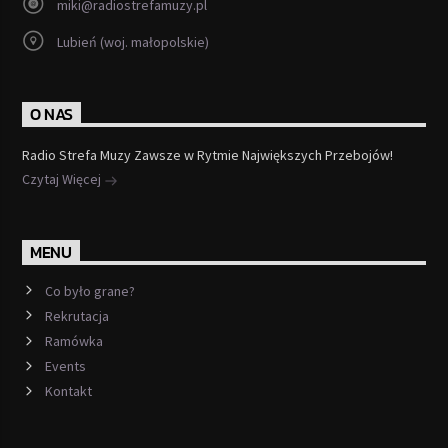
miki@radiostrefamuzy.pl
Lubień (woj. małopolskie)
O NAS
Radio Strefa Muzy Zawsze w Rytmie Największych Przebojów!
Czytaj Więcej
MENU
Co było grane?
Rekrutacja
Ramówka
Events
Kontakt