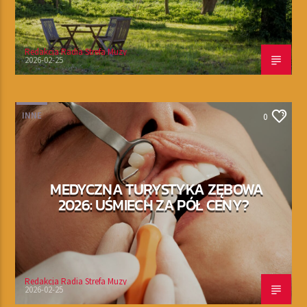
Redakcja Radia Strefa Muzy
2026-02-25
INNE
0
MEDYCZNA TURYSTYKA ZĘBOWA
2026: UŚMIECH ZA PÓŁ CENY?
Redakcja Radia Strefa Muzy
2026-02-25