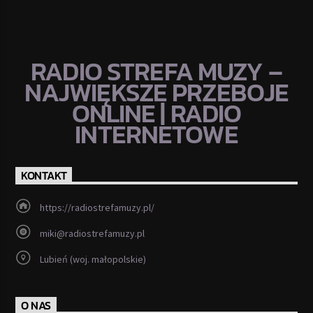
RADIO STREFA MUZY –
NAJWIĘKSZE PRZEBOJE
ONLINE | RADIO
INTERNETOWE
KONTAKT
https://radiostrefamuzy.pl/
miki@radiostrefamuzy.pl
Lubień (woj. małopolskie)
O NAS