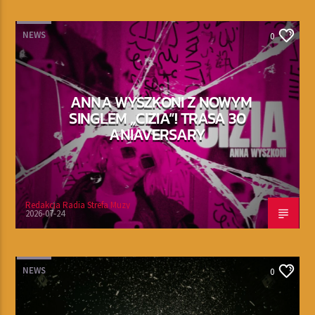
NEWS
0
ANNA WYSZKONI Z NOWYM
SINGLEM „CIZIA”! TRASA 30
ANIAVERSARY
Redakcja Radia Strefa Muzy
2026-07-24
NEWS
0