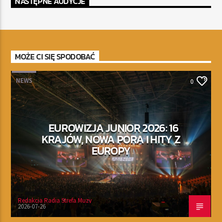
NASTĘPNE AUDYCJE
MOŻE CI SIĘ SPODOBAĆ
NEWS
0
EUROWIZJA JUNIOR 2026: 16
KRAJÓW, NOWA PORA I HITY Z
EUROPY
Redakcja Radia Strefa Muzy
2026-07-26