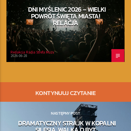
DNI MYŚLENIC 2026 – WIELKI
POWRÓT ŚWIĘTA MIASTA!
RELACJA
Redakcja Radia Strefa Muzy
2026-06-28
KONTYNUUJ CZYTANIE
NASTĘPNY POST
DRAMATYCZNY STRAJK W KOPALNI
SILESIA. WALKA O BYT