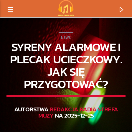
NEWS
SYRENY ALARMOWE I
PLECAK UCIECZKOWY.
JAK SIĘ
PRZYGOTOWAĆ?
AUTORSTWA
REDAKCJA RADIA STREFA
TERAZ GRAMY
MUZY
NA 2025-12-25
TYTUŁ
ARTYSTA