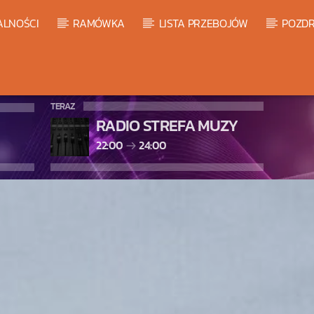
ALNOŚCI
RAMÓWKA
LISTA PRZEBOJÓW
POZDR
TERAZ
RADIO STREFA MUZY
22:00
24:00