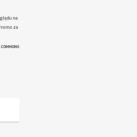
zględu na
 Promo za
IA COMMONS