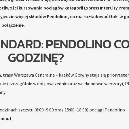
totliwości kursowania pociągów kategorii Express InterCity Pre
 wyjedzie więcej składów Pendolino, co ma rozładować tłoki w g
a połączenie.
NDARD: PENDOLINO C
GODZINĘ?
, trasa Warszawa Centralna – Kraków Główny staje się priorytete
ie (szczególnie w dni powszednie oraz weekendowe wieczory), 
ny:
dzinach szczytu (6:00–9:00 oraz 15:00–18:00) pociągi Pendolino
 minut
.