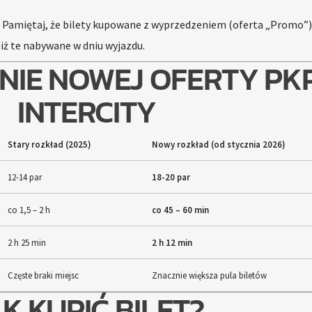
Pamiętaj, że bilety kupowane z wyprzedzeniem (oferta „Promo”)
iż te nabywane w dniu wyjazdu.
IE NOWEJ OFERTY PK
INTERCITY
Stary rozkład (2025)
Nowy rozkład (od stycznia 2026)
12-14 par
18-20 par
co 1,5 – 2 h
co 45 – 60 min
2 h 25 min
2 h 12 min
Częste braki miejsc
Znacznie większa pula biletów
K KUPIĆ BILET?