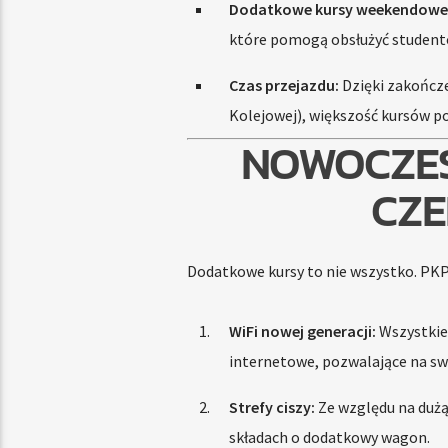
Dodatkowe kursy weekendowe
które pomogą obsłużyć studentó
Czas przejazdu:
Dzięki zakończe
Kolejowej), większość kursów po
NOWOCZES
CZE
Dodatkowe kursy to nie wszystko. PKP 
WiFi nowej generacji:
Wszystkie 
internetowe, pozwalające na sw
Strefy ciszy:
Ze względu na dużą
składach o dodatkowy wagon.