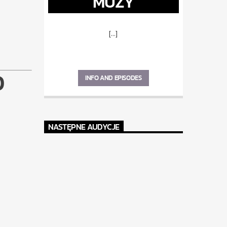
MUZY
[...]
O
INFO AND EPISODES
NASTĘPNE AUDYCJE