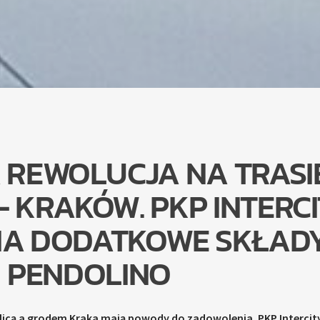
 REWOLUCJA NA TRASI
 KRAKÓW. PKP INTERC
A DODATKOWE SKŁAD
PENDOLINO
licą a grodem Kraka mają powody do zadowolenia. PKP Intercit