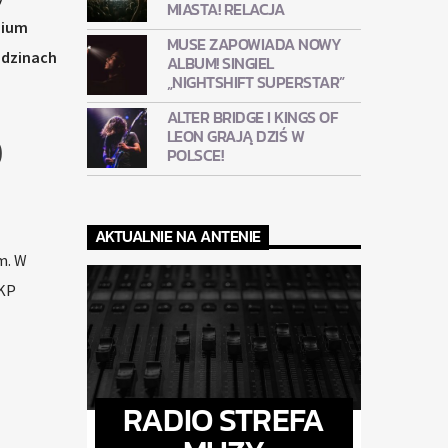
MIASTA! RELACJA
mium
MUSE ZAPOWIADA NOWY
odzinach
ALBUM! SINGIEL
„NIGHTSHIFT SUPERSTAR”
ALTER BRIDGE I KINGS OF
O
LEON GRAJĄ DZIŚ W
POLSCE!
AKTUALNIE NA ANTENIE
m. W
PKP
RADIO STREFA