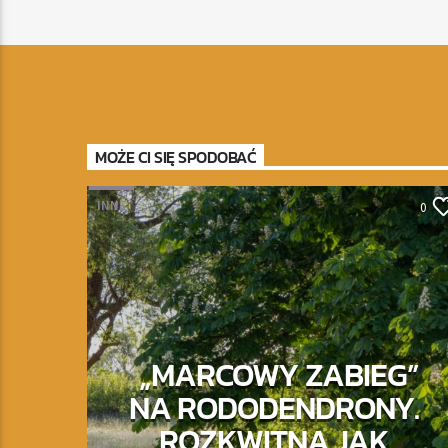
MOŻE CI SIĘ SPODOBAĆ
INNE
0
„MARCOWY ZABIEG”
NA RODODENDRONY.
ROZKWITNĄ JAK