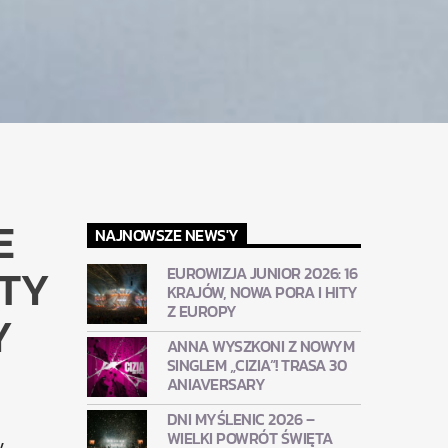
E
NAJNOWSZE NEWS'Y
ITY
EUROWIZJA JUNIOR 2026: 16
KRAJÓW, NOWA PORA I HITY
Z EUROPY
Y
ANNA WYSZKONI Z NOWYM
SINGLEM „CIZIA”! TRASA 30
ANIAVERSARY
DNI MYŚLENIC 2026 –
WIELKI POWRÓT ŚWIĘTA
y