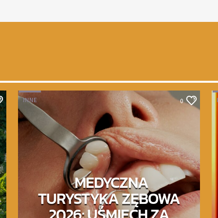
INNE
0
MEDYCZNA
TURYSTYKA ZĘBOWA
2026: UŚMIECH ZA