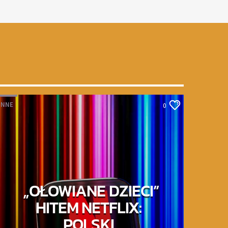
INNE
0
„OŁOWIANE DZIECI”
HITEM NETFLIX:
POLSKI