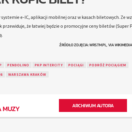
 systemie e-IC, aplikacji mobilnej oraz w kasach biletowych. Ze w
 przewiduje, że łatwiej będzie o promocyjne ceny biletów (Super
ą.
ŹRÓDŁO ZDJĘCIA: WRS.TM.PL, VIA WIKIMED
P
PENDOLINO
PKP INTERCITY
POCIĄGI
PODRÓŻ POCIĄGIEM
26
WARSZAWA KRAKÓW
ARCHIWUM AUTORA
A MUZY