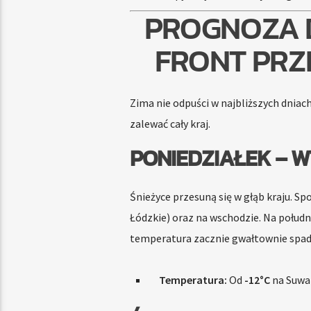
PROGNOZA D
FRONT PRZ
Zima nie odpuści w najbliższych dniac
zalewać cały kraj.
PONIEDZIAŁEK – W
Śnieżyce przesuną się w głąb kraju. 
Łódzkie) oraz na wschodzie. Na połudn
temperatura zacznie gwałtownie spad
Temperatura:
Od
-12°C
na Suwa