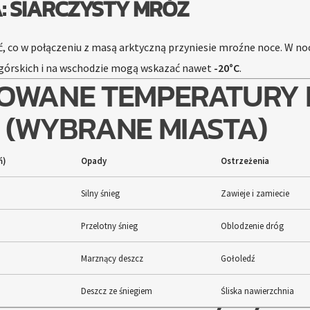
: SIARCZYSTY MRÓZ
, co w połączeniu z masą arktyczną przyniesie mroźne noce. W noc
górskich i na wschodzie mogą wskazać nawet
-20°C
.
WANE TEMPERATURY 
 (WYBRANE MIASTA)
ń)
Opady
Ostrzeżenia
Silny śnieg
Zawieje i zamiecie
Przelotny śnieg
Oblodzenie dróg
Marznący deszcz
Gołoledź
Deszcz ze śniegiem
Śliska nawierzchnia