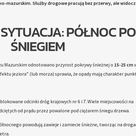
-mazurskim. Służby drogowe pracują bez przerwy, ale widocz
SYTUACJA: PÓŁNOC P
ŚNIEGIEM
zu Mazurskim odnotowano przyrost pokrywy śnieżnej o
15-25 cm
w
efektu jeziora” (lub morza) sprawia, że opady mają charakter punk
blokowane odcinki dróg krajowych nr 6 i 7. Wiele miejscowości na
dciętych od prądu przez powalone pod ciężarem śniegu drzewa.
północnego powodują zawieje i zamiecie śnieżne, tworząc na droga
etra.