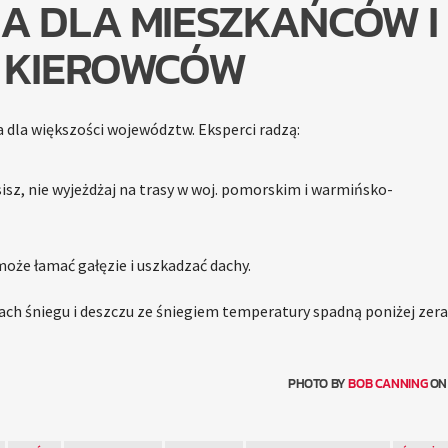
A DLA MIESZKAŃCÓW I
KIEROWCÓW
a dla większości województw. Eksperci radzą:
sisz, nie wyjeżdżaj na trasy w woj. pomorskim i warmińsko-
może łamać gałęzie i uszkadzać dachy.
ch śniegu i deszczu ze śniegiem temperatury spadną poniżej zera
PHOTO BY
BOB CANNING
O