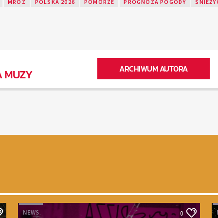
MRÓZ
POLSKA 2026
POMORZE
PROGNOZA POGODY
ŚNIEŻY
ARCHIWUM AUTORA
A MUZY
NEWS
0