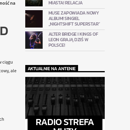
MIASTA! RELACJA
ność na
MUSE ZAPOWIADA NOWY
ALBUM! SINGIEL
„NIGHTSHIFT SUPERSTAR”
OD
ALTER BRIDGE I KINGS OF
LEON GRAJĄ DZIŚ W
POLSCE!
 ciągu
AKTUALNIE NA ANTENIE
towy, ale
RADIO STREFA
ch