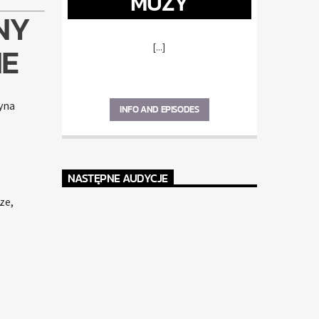
MUZY
NY
IE
[...]
yna
INFO AND EPISODES
NASTĘPNE AUDYCJE
ze,