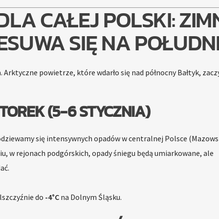
LA CAŁEJ POLSKI: ZIM
ESUWA SIĘ NA POŁUDN
h. Arktyczne powietrze, które wdarło się nad północny Bałtyk, zacz
TOREK (5-6 STYCZNIA)
Spodziewamy się intensywnych opadów w centralnej Polsce (Mazows
iu, w rejonach podgórskich, opady śniegu będą umiarkowane, ale
ać.
lszczyźnie do
-4°C
na Dolnym Śląsku.