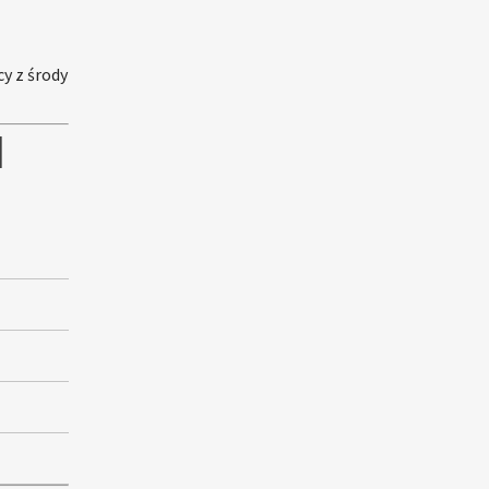
y z środy
I