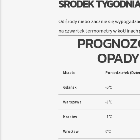
ŚRODEK TYGODNIA
Od środy niebo zacznie się wypogadzać
na czwartek termometry w kotlinach 
PROGNOZO
OPADY
Miasto
Poniedziałek (Dzie
Gdańsk
-5°C
Warszawa
-3°C
Kraków
-1°C
Wrocław
0°C