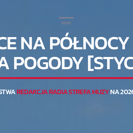
NEWS
CE NA PÓŁNOCY 
 POGODY [STYC
STWA
REDAKCJA RADIA STREFA MUZY
NA 202