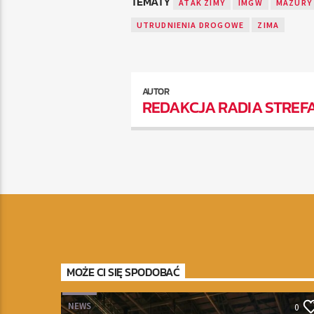
TEMATY
ATAK ZIMY
IMGW
MAZURY
UTRUDNIENIA DROGOWE
ZIMA
AUTOR
REDAKCJA RADIA STREF
MOŻE CI SIĘ SPODOBAĆ
NEWS
0