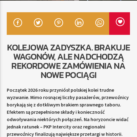
TERAZ
RADIO STREFA MUZY
11:00
20:00
KOLEJOWA ZADYSZKA. BRAKUJE
WAGONÓW, ALE NADCHODZĄ
REKORDOWE ZAMÓWIENIA NA
NOWE POCIĄGI
Radio Strefa Muzy
Początek 2026 roku przyniósł polskiej kolei trudne
wyzwanie. Mimo rosnącej liczby pasażerów, przewoźnicy
borykają się z dotkliwym brakiem sprawnego taboru.
Efektem są przepełnione składy i konieczność
odwoływania niektórych połączeń. Na horyzoncie widać
jednak ratunek – PKP Intercity oraz regionalni
przewoźnicy finalizują największe przetargi w historii.