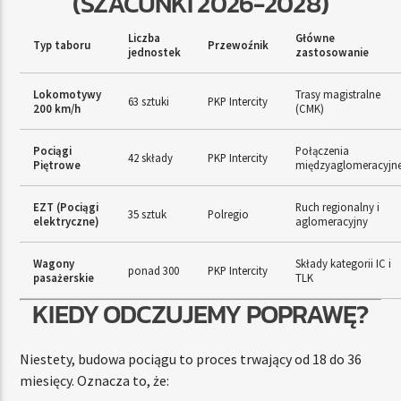
(SZACUNKI 2026-2028)
Liczba
Główne
Typ taboru
Przewoźnik
jednostek
zastosowanie
Lokomotywy
Trasy magistralne
63 sztuki
PKP Intercity
200 km/h
(CMK)
Pociągi
Połączenia
42 składy
PKP Intercity
Piętrowe
międzyaglomeracyjn
EZT (Pociągi
Ruch regionalny i
35 sztuk
Polregio
elektryczne)
aglomeracyjny
Wagony
Składy kategorii IC i
ponad 300
PKP Intercity
pasażerskie
TLK
KIEDY ODCZUJEMY POPRAWĘ?
Niestety, budowa pociągu to proces trwający od 18 do 36
miesięcy. Oznacza to, że: