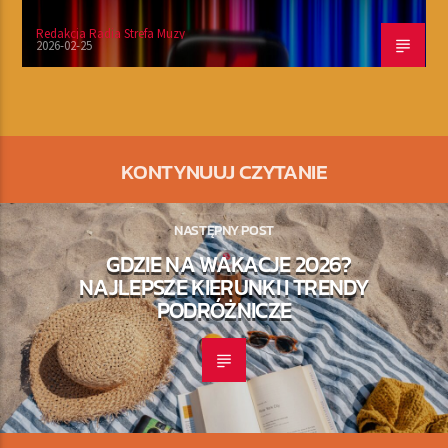
Redakcja Radia Strefa Muzy
2026-02-25
KONTYNUUJ CZYTANIE
NASTĘPNY POST
GDZIE NA WAKACJE 2026?
NAJLEPSZE KIERUNKI I TRENDY
PODRÓŻNICZE