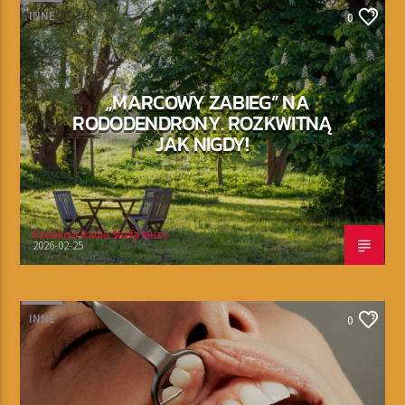
INNE
0
„MARCOWY ZABIEG” NA
RODODENDRONY. ROZKWITNĄ
JAK NIGDY!
Redakcja Radia Strefa Muzy
2026-02-25
INNE
0