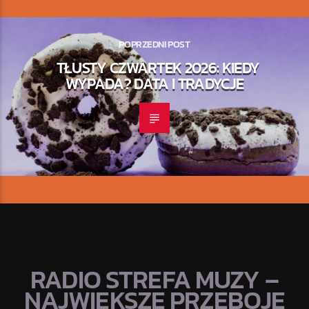
POPRZEDNI POST
TŁUSTY CZWARTEK 2026: KIEDY
WYPADA? DATA I TRADYCJE
RADIO STREFA MUZY –
NAJWIĘKSZE PRZEBOJE