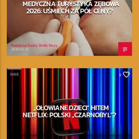
MEDYCZNA TURYSTYKA ZĘBOWA
2026: UŚMIECH ZA PÓŁ CENY?
Redakcja Radia Strefa Muzy
2026-02-25
INNE
0
„OŁOWIANE DZIECI” HITEM
NETFLIX: POLSKI „CZARNOBYL”?