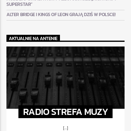
SUPERSTAR”
ALTER BRIDGE I KINGS OF LEON GRAJĄ DZIŚ W POLSCE!
AKTUALNIE NA ANTENIE
RADIO STREFA MUZY
[...]