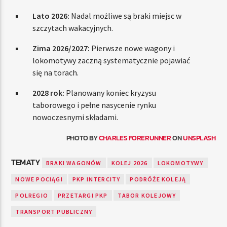
Lato 2026:
Nadal możliwe są braki miejsc w
szczytach wakacyjnych.
Zima 2026/2027:
Pierwsze nowe wagony i
lokomotywy zaczną systematycznie pojawiać
się na torach.
2028 rok:
Planowany koniec kryzysu
taborowego i pełne nasycenie rynku
nowoczesnymi składami.
PHOTO BY
CHARLES FORERUNNER
ON
UNSPLASH
TEMATY
BRAKI WAGONÓW
KOLEJ 2026
LOKOMOTYWY
NOWE POCIĄGI
PKP INTERCITY
PODRÓŻE KOLEJĄ
POLREGIO
PRZETARGI PKP
TABOR KOLEJOWY
TRANSPORT PUBLICZNY