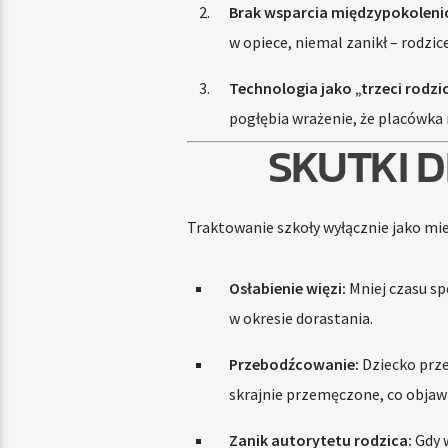
Brak wsparcia międzypokolen
w opiece, niemal zanikł – rodzi
Technologia jako „trzeci rodzic
pogłębia wrażenie, że placówka m
SKUTKI 
Traktowanie szkoły wyłącznie jako mi
Osłabienie więzi:
Mniej czasu s
w okresie dorastania.
Przebodźcowanie:
Dziecko prze
skrajnie przemęczone, co objawia
Zanik autorytetu rodzica:
Gdy w