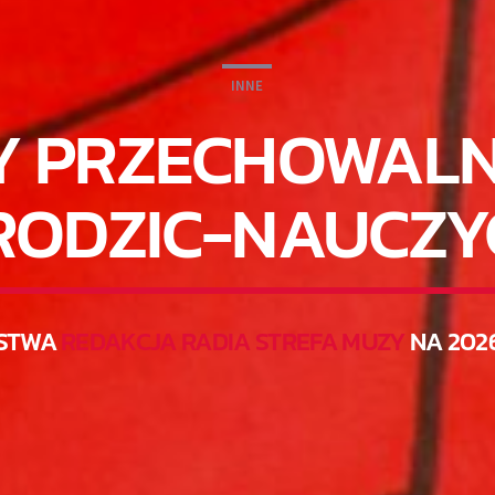
INNE
Y PRZECHOWALN
 RODZIC-NAUCZYC
STWA
REDAKCJA RADIA STREFA MUZY
NA 202