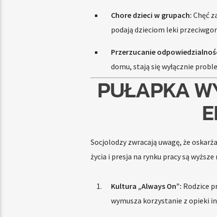
Chore dzieci w grupach:
Chęć za
podają dzieciom leki przeciwgo
Przerzucanie odpowiedzialnośc
domu, stają się wyłącznie pro
PUŁAPKA W
E
Socjolodzy zwracają uwagę, że oskarż
życia i presja na rynku pracy są wyższe 
Kultura „Always On”:
Rodzice pr
wymusza korzystanie z opieki in