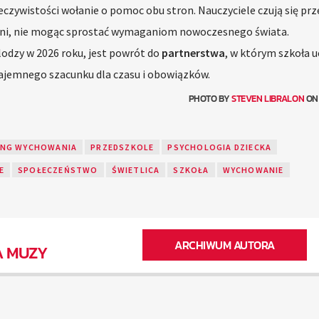
czywistości wołanie o pomoc obu stron. Nauczyciele czują się prz
winni, nie mogąc sprostać wymaganiom nowoczesnego świata.
odzy w 2026 roku, jest powrót do
partnerstwa
, w którym szkoła u
jemnego szacunku dla czasu i obowiązków.
PHOTO BY
STEVEN LIBRALON
O
NG WYCHOWANIA
PRZEDSZKOLE
PSYCHOLOGIA DZIECKA
E
SPOŁECZEŃSTWO
ŚWIETLICA
SZKOŁA
WYCHOWANIE
ARCHIWUM AUTORA
A MUZY