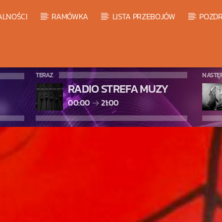
ALNOŚCI
RAMÓWKA
LISTA PRZEBOJÓW
POZDR
TERAZ
NASTĘ
RADIO STREFA MUZY
00:00
21:00