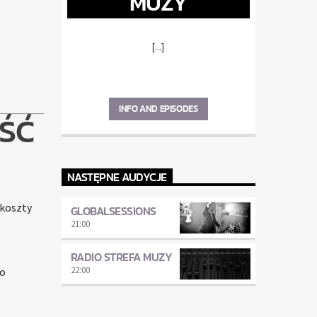
MUZY
[...]
INFO AND EPISODES
ŚĆ
NASTĘPNE AUDYCJE
 koszty
GLOBALSESSIONS
21:00
RADIO STREFA MUZY
22:00
co