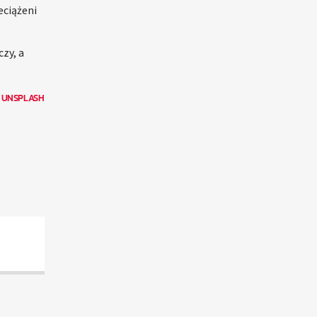
eciążeni
czy, a
N
UNSPLASH