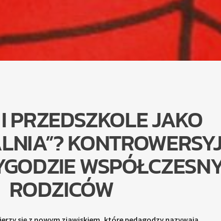
I PRZEDSZKOLE JAKO
LNIA”? KONTROWERSY
YGODZIE WSPÓŁCZESN
RODZICÓW
ierzy się z nowym zjawiskiem, które pedagodzy nazywają „