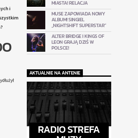
MIASTA! RELACJA
ych i
MUSE ZAPOWIADA NOWY
wszystkim
ALBUM! SINGIEL
„NIGHTSHIFT SUPERSTAR”
a?
ALTER BRIDGE I KINGS OF
DO
LEON GRAJĄ DZIŚ W
POLSCE!
AKTUALNIE NA ANTENIE
ydłużył
RADIO STREFA