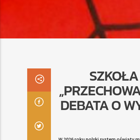
SZKOŁA 
„PRZECHOWA
DEBATA O W
W 2026 roku polski system oświaty m