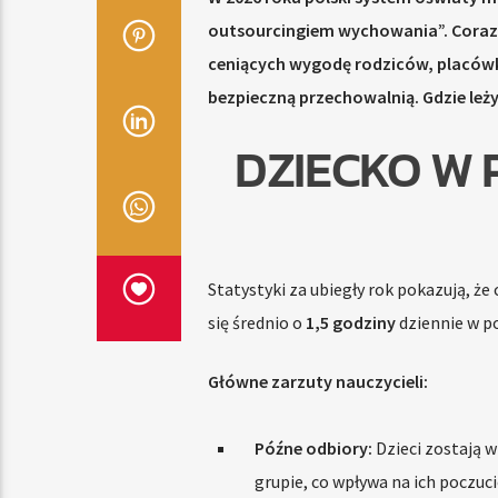
outsourcingiem wychowania”. Coraz c
ceniących wygodę rodziców, placówki
bezpieczną przechowalnią. Gdzie le
DZIECKO W 
Statystyki za ubiegły rok pokazują, że
się średnio o
1,5 godziny
dziennie w p
Główne zarzuty nauczycieli:
Późne odbiory:
Dzieci zostają w
grupie, co wpływa na ich poczuc