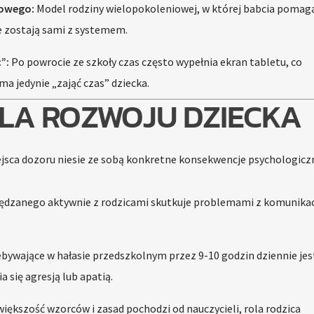
iowego:
Model rodziny wielopokoleniowej, w której babcia pomag
ce zostają sami z systemem.
”:
Po powrocie ze szkoły czas często wypełnia ekran tabletu, co
a jedynie „zająć czas” dziecka.
DLA ROZWOJU DZIECKA
ejsca dozoru niesie ze sobą konkretne konsekwencje psychologicz
pędzanego aktywnie z rodzicami skutkuje problemami z komunikac
bywające w hałasie przedszkolnym przez 9-10 godzin dziennie jes
 się agresją lub apatią.
iększość wzorców i zasad pochodzi od nauczycieli, rola rodzica