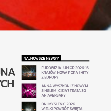
NAJNOWSZE NEWS'Y
JNA
EUROWIZJA JUNIOR 2026: 16
KRAJÓW, NOWA PORA I HITY
Z EUROPY
YCH
ANNA WYSZKONI Z NOWYM
SINGLEM „CIZIA”! TRASA 30
ANIAVERSARY
DNI MYŚLENIC 2026 –
WIELKI POWRÓT ŚWIĘTA