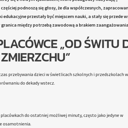
zęściej podnoszą się głosy, że dla współczesnych, zapracowan
 edukacyjne przestały być miejscem nauki, a stały się przede 
ży granica między potrzebą zawodową a brakiem zaangażowani
PLACÓWCE „OD ŚWITU 
ZMIERZCHU”
 czas przebywania dzieci w świetlicach szkolnych i przedszkolach w
orównaniu do dekady wstecz.
 placówkach do ostatniej możliwej minuty, często jako jedyne w
ie osamotnienia.