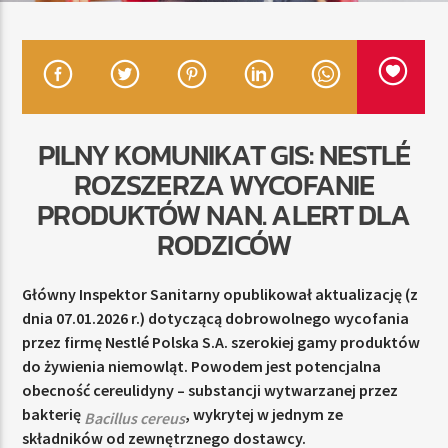
TERAZ
RADIO STREFA MUZY
21:00
24:00
PILNY KOMUNIKAT GIS: NESTLÉ
ROZSZERZA WYCOFANIE
PRODUKTÓW NAN. ALERT DLA
RODZICÓW
Radio Strefa Muzy
Główny Inspektor Sanitarny opublikował aktualizację (z
dnia 07.01.2026 r.) dotyczącą dobrowolnego wycofania
przez firmę Nestlé Polska S.A. szerokiej gamy produktów
do żywienia niemowląt. Powodem jest potencjalna
obecność cereulidyny – substancji wytwarzanej przez
bakterię
, wykrytej w jednym ze
Bacillus cereus
składników od zewnętrznego dostawcy.