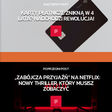
NASTĘPNY POST
KARTY PŁATNICZE ZNIKNĄ W 4
LATA? NADCHODZI REWOLUCJA!
POPRZEDNI POST
„ZABÓJCZA PRZYJAŹŃ” NA NETFLIX:
NOWY THRILLER, KTÓRY MUSISZ
ZOBACZYĆ