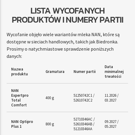
LISTA WYCOFANYCH
PRODUKTÓW I NUMERY PARTII
Wycofanie objęło wiele wariantów mleka NAN, które są
dostępne w sieciach handlowych, takich jak Biedronka.
Prosimy o natychmiastowe sprawdzenie poniższych
danych:
Data
Nazwa
Gramatura
Numer partii
minimalnej
produktu
trwałości
NAN
Expertpro
51250742C1 /
11.2026 /
400 g
Total
52610742C2
03.2027
Comfort
52710346AC /
NAN Optipro
09.2027 /
800 g
52610346AB /
Plus 1
05.2027
51210346AA