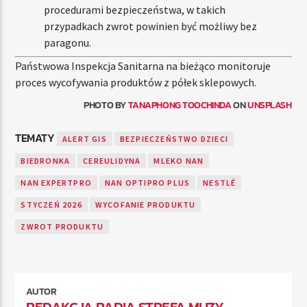
procedurami bezpieczeństwa, w takich
przypadkach zwrot powinien być możliwy bez
paragonu.
Państwowa Inspekcja Sanitarna na bieżąco monitoruje
proces wycofywania produktów z półek sklepowych.
PHOTO BY
TANAPHONG TOOCHINDA
ON
UNSPLASH
TEMATY
ALERT GIS
BEZPIECZEŃSTWO DZIECI
BIEDRONKA
CEREULIDYNA
MLEKO NAN
NAN EXPERTPRO
NAN OPTIPRO PLUS
NESTLÉ
STYCZEŃ 2026
WYCOFANIE PRODUKTU
ZWROT PRODUKTU
AUTOR
REDAKCJA RADIA STREFA MUZY