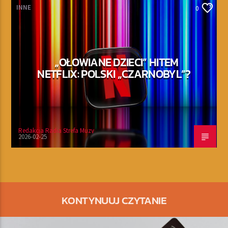
INNE
0
„OŁOWIANE DZIECI” HITEM
NETFLIX: POLSKI „CZARNOBYL”?
Redakcja Radia Strefa Muzy
2026-02-25
KONTYNUUJ CZYTANIE