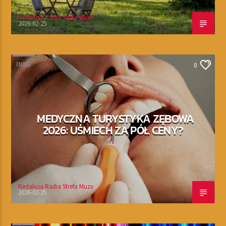
Redakcja Radia Strefa Muzy
2026-02-25
INNE
0
MEDYCZNA TURYSTYKA ZĘBOWA
2026: UŚMIECH ZA PÓŁ CENY?
Redakcja Radia Strefa Muzy
2026-02-25