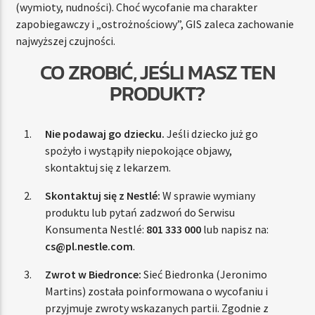
(wymioty, nudności). Choć wycofanie ma charakter
zapobiegawczy i „ostrożnościowy”, GIS zaleca zachowanie
najwyższej czujności.
CO ZROBIĆ, JEŚLI MASZ TEN
PRODUKT?
Nie podawaj go dziecku.
Jeśli dziecko już go
spożyło i wystąpiły niepokojące objawy,
skontaktuj się z lekarzem.
Skontaktuj się z Nestlé:
W sprawie wymiany
produktu lub pytań zadzwoń do Serwisu
Konsumenta Nestlé:
801 333 000
lub napisz na:
cs@pl.nestle.com
.
Zwrot w Biedronce:
Sieć Biedronka (Jeronimo
Martins) została poinformowana o wycofaniu i
przyjmuje zwroty wskazanych partii. Zgodnie z