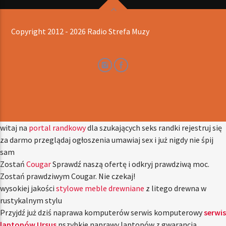
Copyright 2012 - 2026 Radio Strefa Muzy
witaj na
portal randkowy
dla szukających seks randki rejestruj się
za darmo przeglądaj ogłoszenia umawiaj sex i już nigdy nie śpij
sam
Zostań
Cougar
Sprawdź naszą ofertę i odkryj prawdziwą moc.
Zostań prawdziwym Cougar. Nie czekaj!
wysokiej jakości
stylowe meble drewniane
z litego drewna w
rustykalnym stylu
Przyjdź już dziś naprawa komputerów serwis komputerowy
serwis
laptopów Ursus
nszybkie naprawy laptopów z gwarancją.