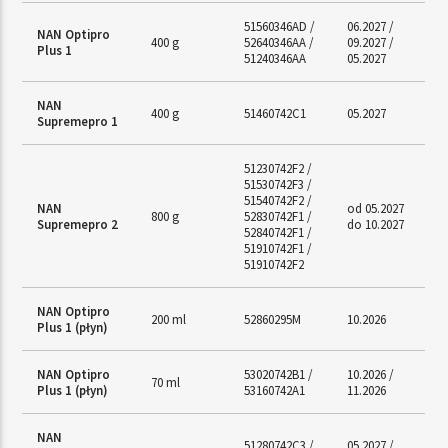
51560346AD /
06.2027 /
NAN Optipro
400 g
52640346AA /
09.2027 /
Plus 1
51240346AA
05.2027
NAN
400 g
51460742C1
05.2027
Supremepro 1
51230742F2 /
51530742F3 /
51540742F2 /
NAN
od 05.2027
800 g
52830742F1 /
Supremepro 2
do 10.2027
52840742F1 /
51910742F1 /
51910742F2
NAN Optipro
200 ml
52860295M
10.2026
Plus 1 (płyn)
NAN Optipro
53020742B1 /
10.2026 /
70 ml
Plus 1 (płyn)
53160742A1
11.2026
NAN
51280742C3 /
05.2027 /