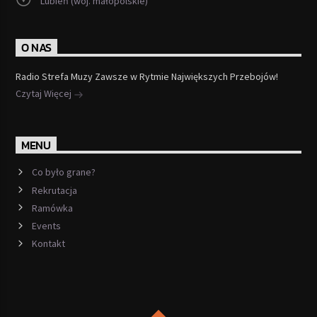
Lubień (woj. małopolskie)
O NAS
Radio Strefa Muzy Zawsze w Rytmie Największych Przebojów!
Czytaj Więcej
MENU
Co było grane?
Rekrutacja
Ramówka
Events
Kontakt