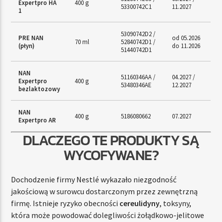
Expertpro HA
400 g
53300742C1
11.2027
1
53090742D2 /
PRE NAN
od 05.2026
70 ml
52840742D1 /
(płyn)
do 11.2026
51440742D1
NAN
51160346AA /
04.2027 /
Expertpro
400 g
53480346AE
12.2027
bezlaktozowy
NAN
400 g
5186080662
07.2027
Expertpro AR
DLACZEGO TE PRODUKTY SĄ
WYCOFYWANE?
Dochodzenie firmy Nestlé wykazało niezgodność
jakościową w surowcu dostarczonym przez zewnętrzną
firmę. Istnieje ryzyko obecności
cereulidyny
, toksyny,
która może powodować dolegliwości żołądkowo-jelitowe