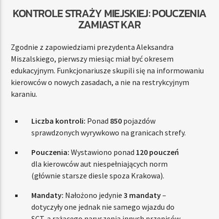
KONTROLE STRAŻY MIEJSKIEJ: POUCZENIA
ZAMIAST KAR
Zgodnie z zapowiedziami prezydenta Aleksandra
Miszalskiego, pierwszy miesiąc miał być okresem
edukacyjnym. Funkcjonariusze skupili się na informowaniu
kierowców o nowych zasadach, a nie na restrykcyjnym
karaniu.
Liczba kontroli:
Ponad
850
pojazdów
sprawdzonych wyrywkowo na granicach strefy.
Pouczenia:
Wystawiono ponad
120 pouczeń
dla kierowców aut niespełniających norm
(głównie starsze diesle spoza Krakowa).
Mandaty:
Nałożono jedynie
3 mandaty
–
dotyczyły one jednak nie samego wjazdu do
SCT, a rażącego naruszenia innych przepisów