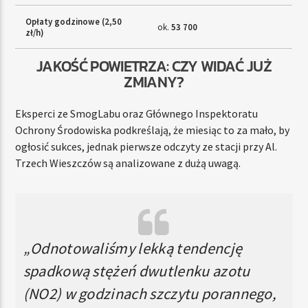
Opłaty godzinowe (2,50
ok.
53 700
zł/h)
JAKOŚĆ POWIETRZA: CZY WIDAĆ JUŻ
ZMIANY?
Eksperci ze SmogLabu oraz Głównego Inspektoratu
Ochrony Środowiska podkreślają, że miesiąc to za mało, by
ogłosić sukces, jednak pierwsze odczyty ze stacji przy Al.
Trzech Wieszczów są analizowane z dużą uwagą.
„Odnotowaliśmy lekką tendencję
spadkową stężeń dwutlenku azotu
(NO2) w godzinach szczytu porannego,