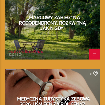
„MARCOWY ZABIEG” NA
RODODENDRONY. ROZKWITNĄ
JAK NIGDY!
Redakcja Radia Strefa Muzy
2026-02-25
INNE
0
MEDYCZNA TURYSTYKA ZĘBOWA
2026: UŚMIECH ZA PÓŁ CENY?