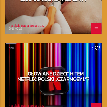
Redakcja Radia Strefa Muzy
2026-02-25
INNE
0
„OŁOWIANE DZIECI” HITEM
NETFLIX: POLSKI „CZARNOBYL”?
Redakcja Radia Strefa Muzy