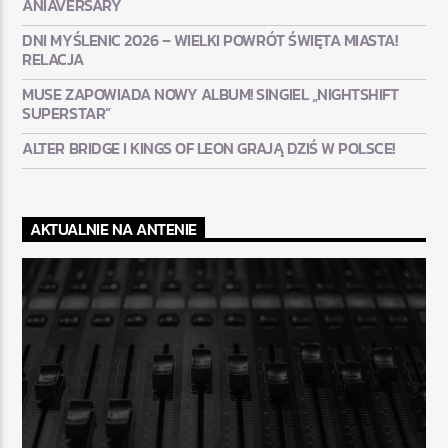
ANIAVERSARY
DNI MYŚLENIC 2026 – WIELKI POWRÓT ŚWIĘTA MIASTA!
RELACJA
MUSE ZAPOWIADA NOWY ALBUM! SINGIEL „NIGHTSHIFT
SUPERSTAR”
ALTER BRIDGE I KINGS OF LEON GRAJĄ DZIŚ W POLSCE!
AKTUALNIE NA ANTENIE