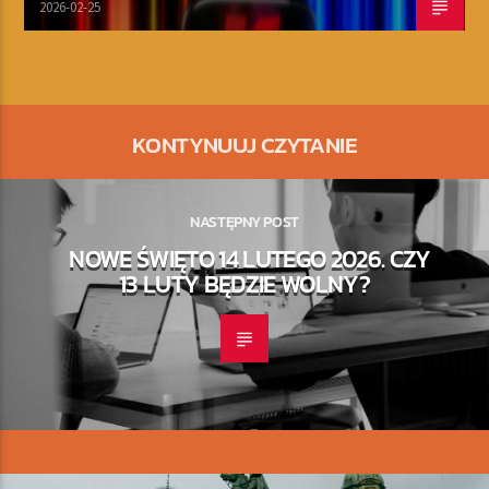
2026-02-25
KONTYNUUJ CZYTANIE
NASTĘPNY POST
NOWE ŚWIĘTO 14 LUTEGO 2026. CZY
13 LUTY BĘDZIE WOLNY?