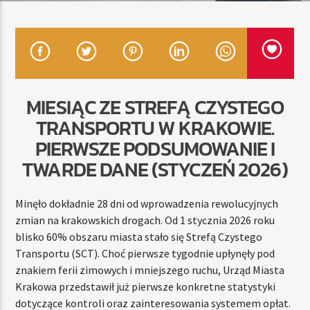
TERAZ
RADIO STREFA MUZY
00:00
24:00
MIESIĄC ZE STREFĄ CZYSTEGO
TRANSPORTU W KRAKOWIE.
PIERWSZE PODSUMOWANIE I
TWARDE DANE (STYCZEŃ 2026)
Radio Strefa Muzy
Minęło dokładnie 28 dni od wprowadzenia rewolucyjnych
zmian na krakowskich drogach. Od 1 stycznia 2026 roku
blisko 60% obszaru miasta stało się Strefą Czystego
Transportu (SCT). Choć pierwsze tygodnie upłynęły pod
znakiem ferii zimowych i mniejszego ruchu, Urząd Miasta
Krakowa przedstawił już pierwsze konkretne statystyki
dotyczące kontroli oraz zainteresowania systemem opłat.