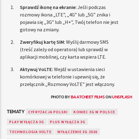
Sprawdź ikonę na ekranie:
Jeśli podczas
rozmowy ikona „LTE”, „4G” lub „5G” znika i
pojawia się „3G” lub „H+”, Twój telefon nie jest
gotowy na zmiany.
Zweryfikuj kartę SIM:
Wyślij darmowy SMS
(treść zależy od operatora) lub sprawdź w
aplikacji mobilnej, czy karta wspiera LTE.
Aktywuj VoLTE:
Wejdź w ustawienia sieci
komórkowej w telefonie i upewnij się, że
przełącznik „Rozmowy VoLTE” jest włączony.
PHOTO BY
BAATCHEET FILMS
ON
UNSPLASH
TEMATY
CYFRYZACJA POLSKI
KONIEC 3G W POLSCE
PLAY WYŁĄCZA 3G
PLUS WYŁĄCZA 3G
TECHNOLOGIA VOLTE
WYŁĄCZENIE 3G 2026