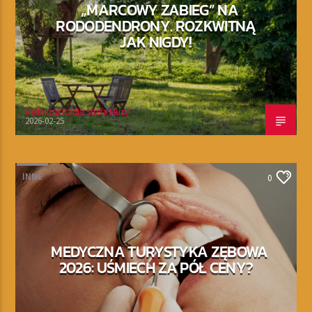
„MARCOWY ZABIEG” NA
RODODENDRONY. ROZKWITNĄ
JAK NIGDY!
Redakcja Radia Strefa Muzy
2026-02-25
INNE
0
MEDYCZNA TURYSTYKA ZĘBOWA
2026: UŚMIECH ZA PÓŁ CENY?