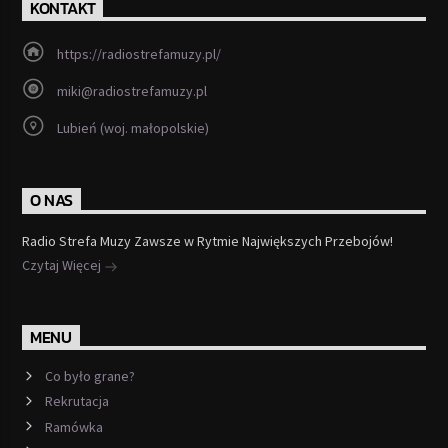
KONTAKT
https://radiostrefamuzy.pl/
miki@radiostrefamuzy.pl
Lubień (woj. małopolskie)
O NAS
Radio Strefa Muzy Zawsze w Rytmie Największych Przebojów!
Czytaj Więcej
MENU
Co było grane?
Rekrutacja
Ramówka