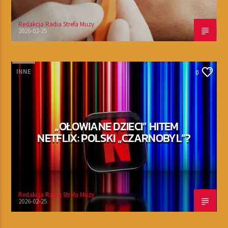
Redakcja Radia Strefa Muzy
2026-02-25
INNE
0
„OŁOWIANE DZIECI” HITEM
NETFLIX: POLSKI „CZARNOBYL”?
Redakcja Radia Strefa Muzy
2026-02-25