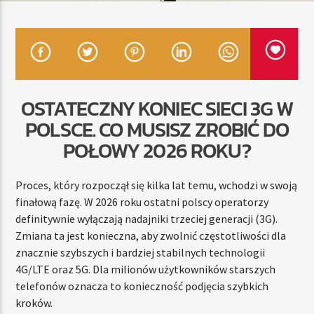
TERAZ
RADIO STREFA MUZY
00:00
24:00
OSTATECZNY KONIEC SIECI 3G W
POLSCE. CO MUSISZ ZROBIĆ DO
POŁOWY 2026 ROKU?
Radio Strefa Muzy
Proces, który rozpoczął się kilka lat temu, wchodzi w swoją
finałową fazę. W 2026 roku ostatni polscy operatorzy
definitywnie wyłączają nadajniki trzeciej generacji (3G).
Zmiana ta jest konieczna, aby zwolnić częstotliwości dla
znacznie szybszych i bardziej stabilnych technologii
4G/LTE oraz 5G. Dla milionów użytkowników starszych
telefonów oznacza to konieczność podjęcia szybkich
kroków.