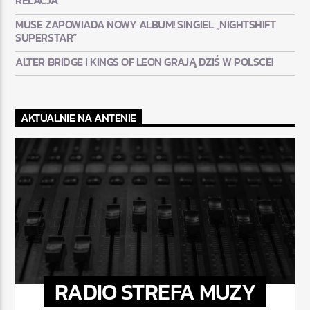
MUSE ZAPOWIADA NOWY ALBUM! SINGIEL „NIGHTSHIFT
SUPERSTAR”
ALTER BRIDGE I KINGS OF LEON GRAJĄ DZIŚ W POLSCE!
AKTUALNIE NA ANTENIE
RADIO STREFA MUZY