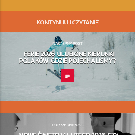
KONTYNUUJ CZYTANIE
NASTĘPNY POST
FERIE 2026: ULUBIONE KIERUNKI
POLAKÓW. GDZIE POJECHALIŚMY?
POPRZEDNI POST
NOWE ŚWIĘTO 14 LUTEGO 2026. CZY