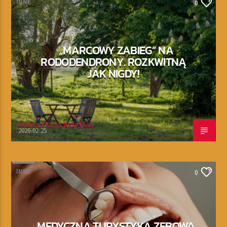
INNE
0
„MARCOWY ZABIEG” NA
RODODENDRONY. ROZKWITNĄ
JAK NIGDY!
Redakcja Radia Strefa Muzy
2026-02-25
INNE
0
MEDYCZNA TURYSTYKA ZĘBOWA