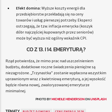
Efekt domina:
Wyższe koszty energii dla
przedsiębiorstw przekładają się na ceny
towarów i usług pierwszej potrzeby. Eksperci
ostrzegają, że tzw. inflacja emerycka (koszyk
dóbr najczęściej kupowanych przez seniorów)
może być wyższa niż ogólny wskaźnik CPI.
CO Z 13. I 14. EMERYTURĄ?
Rząd potwierdza, że mimo prac nad uszczelnieniem
budżetu, dodatkowe roczne świadczenia pieniężne są
niezagrożone. „Trzynastka” zostanie wypłacona wszystkim
uprawnionym wraz z kwietniową emeryturą, a jej wysokość
będzie równa nowej, zwaloryzowanej emeryturze
minimalnej.
PHOTO BY
MICHEILE HENDERSON
ON
UNSPLASH
TEMATY
BUDŻET DOMOWY
CENY ENERGII 2026