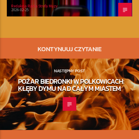
Redakcja Radia Strefa Muzy
2026-02-25
KONTYNUUJ CZYTANIE
NASTĘPNY POST
POŻAR BIEDRONKI W POLKOWICACH:
KŁĘBY DYMU NAD CAŁYM MIASTEM