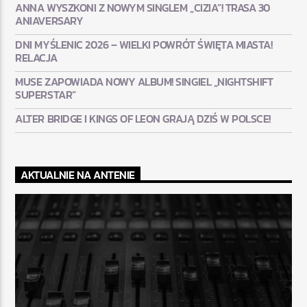
ANNA WYSZKONI Z NOWYM SINGLEM „CIZIA”! TRASA 30
ANIAVERSARY
DNI MYŚLENIC 2026 – WIELKI POWRÓT ŚWIĘTA MIASTA!
RELACJA
MUSE ZAPOWIADA NOWY ALBUM! SINGIEL „NIGHTSHIFT
SUPERSTAR”
ALTER BRIDGE I KINGS OF LEON GRAJĄ DZIŚ W POLSCE!
AKTUALNIE NA ANTENIE