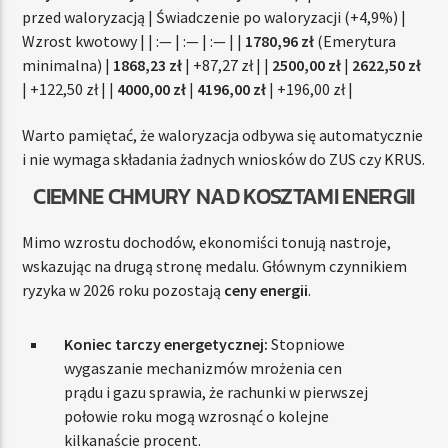
przed waloryzacją | Świadczenie po waloryzacji (+4,9%) |
Wzrost kwotowy | | :— | :— | :— | |
1780,96 zł
(Emerytura
minimalna) |
1868,23 zł
| +87,27 zł | |
2500,00 zł
|
2622,50 zł
| +122,50 zł | |
4000,00 zł
|
4196,00 zł
| +196,00 zł |
Warto pamiętać, że waloryzacja odbywa się automatycznie
i nie wymaga składania żadnych wniosków do ZUS czy KRUS.
CIEMNE CHMURY NAD KOSZTAMI ENERGII
Mimo wzrostu dochodów, ekonomiści tonują nastroje,
wskazując na drugą stronę medalu. Głównym czynnikiem
ryzyka w 2026 roku pozostają
ceny energii
.
Koniec tarczy energetycznej:
Stopniowe
wygaszanie mechanizmów mrożenia cen
prądu i gazu sprawia, że rachunki w pierwszej
połowie roku mogą wzrosnąć o kolejne
kilkanaście procent.