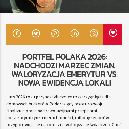
TERAZ
RADIO STREFA MUZY
00:00
24:00
PORTFEL POLAKA 2026:
NADCHODZI MARZEC ZMIAN.
WALORYZACJA EMERYTUR VS.
Radio Strefa Muzy
NOWA EWIDENCJA LOKALI
Luty 2026 roku przynosi kluczowe rozstrzygnięcia dla
domowych budżetów. Podczas gdy resort rozwoju
finalizuje prace nad rewolucyjnymi przepisami
dotyczącymi rynku nieruchomości, miliony seniorów
przygotowują się na coroczną waloryzację świadczeń. Choć