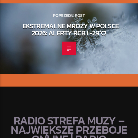
POPRZEDNI POST
EKSTREMALNE MROZY W POLSCE
2026: ALERTY RCB I -29°C!
RADIO STREFA MUZY –
NAJWIĘKSZE PRZEBOJE