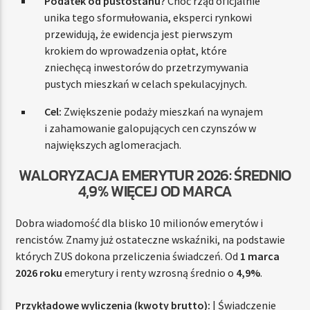
Podatek od pustostanu?
Choć rząd oficjalnie
unika tego sformułowania, eksperci rynkowi
przewidują, że ewidencja jest pierwszym
krokiem do wprowadzenia opłat, które
zniechęcą inwestorów do przetrzymywania
pustych mieszkań w celach spekulacyjnych.
Cel:
Zwiększenie podaży mieszkań na wynajem
i zahamowanie galopujących cen czynszów w
największych aglomeracjach.
WALORYZACJA EMERYTUR 2026: ŚREDNIO
4,9% WIĘCEJ OD MARCA
Dobra wiadomość dla blisko 10 milionów emerytów i
rencistów. Znamy już ostateczne wskaźniki, na podstawie
których ZUS dokona przeliczenia świadczeń. Od
1 marca
2026 roku
emerytury i renty wzrosną średnio o
4,9%
.
Przykładowe wyliczenia (kwoty brutto):
| Świadczenie