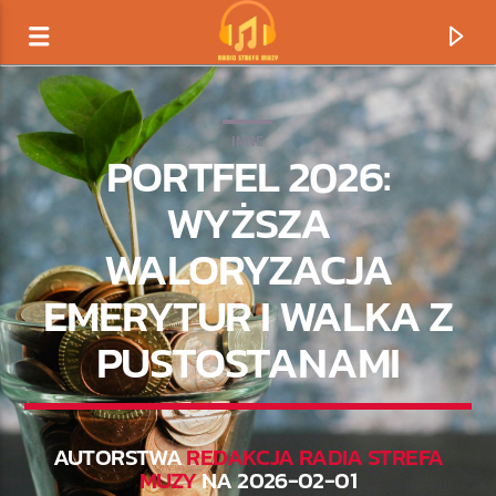
INNE
PORTFEL 2026:
WYŻSZA
WALORYZACJA
EMERYTUR I WALKA Z
PUSTOSTANAMI
TERAZ GRAMY
TYTUŁ
AUTORSTWA
REDAKCJA RADIA STREFA
MUZY
NA 2026-02-01
ARTYSTA