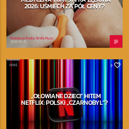
2026: UŚMIECH ZA PÓŁ CENY?
Redakcja Radia Strefa Muzy
2026-02-25
INNE
0
„OŁOWIANE DZIECI” HITEM
NETFLIX: POLSKI „CZARNOBYL”?