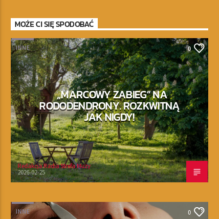
MOŻE CI SIĘ SPODOBAĆ
INNE
0
„MARCOWY ZABIEG” NA
RODODENDRONY. ROZKWITNĄ
JAK NIGDY!
Redakcja Radia Strefa Muzy
2026-02-25
INNE
0