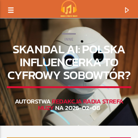
INNE
SKANDAL AI: POLSKA
INFLUENCERKA TO
CYFROWY SOBOWTÓR?
AUTORSTWA
REDAKCJA RADIA STREFA
MUZY
NA 2026-02-08
TERAZ GRAMY
TYTUŁ
ARTYSTA