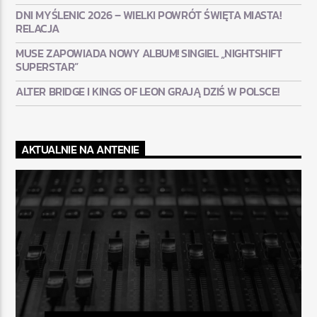
DNI MYŚLENIC 2026 – WIELKI POWRÓT ŚWIĘTA MIASTA!
RELACJA
MUSE ZAPOWIADA NOWY ALBUM! SINGIEL „NIGHTSHIFT
SUPERSTAR”
ALTER BRIDGE I KINGS OF LEON GRAJĄ DZIŚ W POLSCE!
AKTUALNIE NA ANTENIE