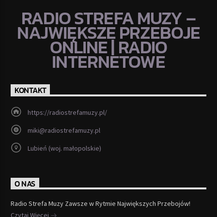
RADIO STREFA MUZY –
NAJWIĘKSZE PRZEBOJE
ONLINE | RADIO
INTERNETOWE
KONTAKT
https://radiostrefamuzy.pl/
miki@radiostrefamuzy.pl
Lubień (woj. małopolskie)
O NAS
Radio Strefa Muzy Zawsze w Rytmie Największych Przebojów!
Czytaj Więcej