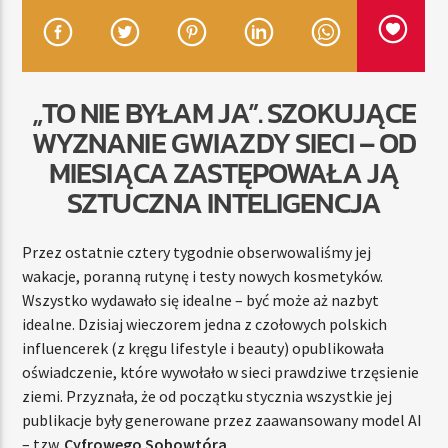
TERAZ
„TO NIE BYŁAM JA”. SZOKUJĄCE
RADIO STREFA MUZY
WYZNANIE GWIAZDY SIECI – OD
11:00
20:00
MIESIĄCA ZASTĘPOWAŁA JĄ
SZTUCZNA INTELIGENCJA
Radio Strefa Muzy
Przez ostatnie cztery tygodnie obserwowaliśmy jej
wakacje, poranną rutynę i testy nowych kosmetyków.
Wszystko wydawało się idealne – być może aż nazbyt
idealne. Dzisiaj wieczorem jedna z czołowych polskich
influencerek (z kręgu lifestyle i beauty) opublikowała
oświadczenie, które wywołało w sieci prawdziwe trzęsienie
ziemi. Przyznała, że od początku stycznia wszystkie jej
publikacje były generowane przez zaawansowany model AI
– tzw.
Cyfrowego Sobowtóra
.