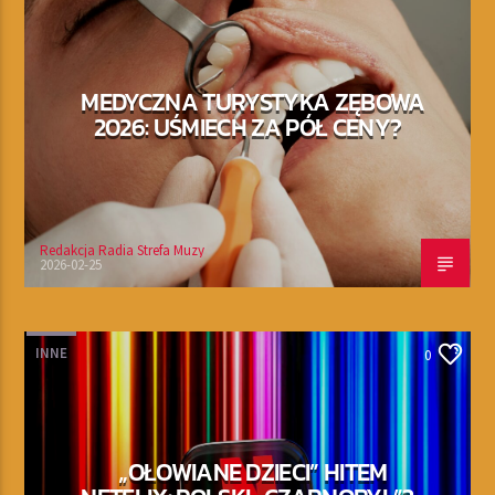
MEDYCZNA TURYSTYKA ZĘBOWA
2026: UŚMIECH ZA PÓŁ CENY?
Redakcja Radia Strefa Muzy
2026-02-25
INNE
0
„OŁOWIANE DZIECI” HITEM