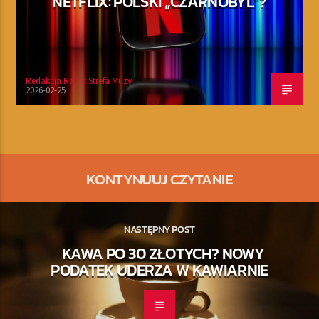
NETFLIX: POLSKI „CZARNOBYL”?
Redakcja Radia Strefa Muzy
2026-02-25
KONTYNUUJ CZYTANIE
NASTĘPNY POST
KAWA PO 30 ZŁOTYCH? NOWY
PODATEK UDERZA W KAWIARNIE