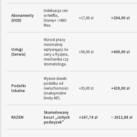
Indeksacja cen
Abonamenty
w Netflix,
+17,00 zł
+204,00 zł
(VOD)
Disney+ i HBO
Max.
Wzrost płacy
minimalnej
Usługi
wpływający na
+50,00 zł
+600,00 zł
(Serwis)
ceny u fryzjera,
mechanika czy
stomatologa.
Wyższe stawki
podatku od
Podatki
nieruchomości
+35,00 zł
+420,00 zł
lokalne
(maksymalne
limity MF).
Skumulowany
RAZEM
koszt „cichych
+167,74 zł
~ 2012,88 zł
podwyżek”