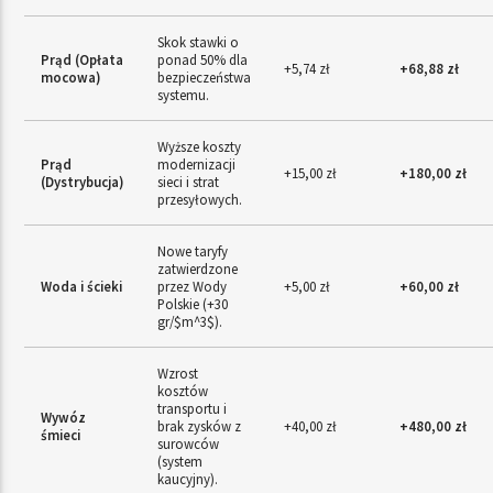
Skok stawki o
Prąd (Opłata
ponad 50% dla
+5,74 zł
+68,88 zł
mocowa)
bezpieczeństwa
systemu.
Wyższe koszty
Prąd
modernizacji
+15,00 zł
+180,00 zł
(Dystrybucja)
sieci i strat
przesyłowych.
Nowe taryfy
zatwierdzone
Woda i ścieki
przez Wody
+5,00 zł
+60,00 zł
Polskie (+30
gr/
$m^3$
).
Wzrost
kosztów
transportu i
Wywóz
brak zysków z
+40,00 zł
+480,00 zł
śmieci
surowców
(system
kaucyjny).