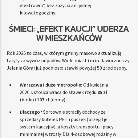
elektrowni”, bez zużycia ani jednej
kilowatogodziny.
ŚMIECI: „EFEKT KAUCJI” UDERZA
W MIESZKAŃCÓW
Rok 2026 to czas, w którym gminy masowo aktualizują
taryfy za wywóz odpadów. Wiele miast (m.in. Jaworzno czy
Jelenia Góra) już podniosło stawki powyżej 50 zł od osoby.
Warszawa i duże metropolie:
Od kwietnia
2026 r. stolica wraca do stawek rzędu
85 zł
(bloki) i
107 zł
(domy).
Dlaczego?
Sortownie straciły dochody ze
sprzedaży butelek PET i puszek (przejął je
system kaucyjny), a koszty transportu i płacy
minimalnej wzrosły. Dla 4-osobowej rodziny w