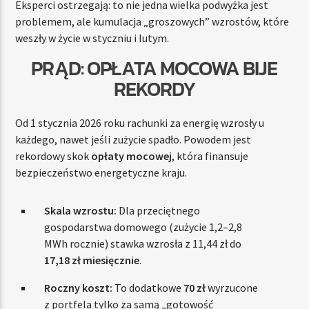
Eksperci ostrzegają: to nie jedna wielka podwyżka jest
problemem, ale kumulacja „groszowych” wzrostów, które
weszły w życie w styczniu i lutym.
PRĄD: OPŁATA MOCOWA BIJE
REKORDY
Od 1 stycznia 2026 roku rachunki za energię wzrosły u
każdego, nawet jeśli zużycie spadło. Powodem jest
rekordowy skok
opłaty mocowej
, która finansuje
bezpieczeństwo energetyczne kraju.
Skala wzrostu:
Dla przeciętnego
gospodarstwa domowego (zużycie 1,2–2,8
MWh rocznie) stawka wzrosła z 11,44 zł do
17,18 zł miesięcznie
.
Roczny koszt:
To dodatkowe
70 zł
wyrzucone
z portfela tylko za samą „gotowość