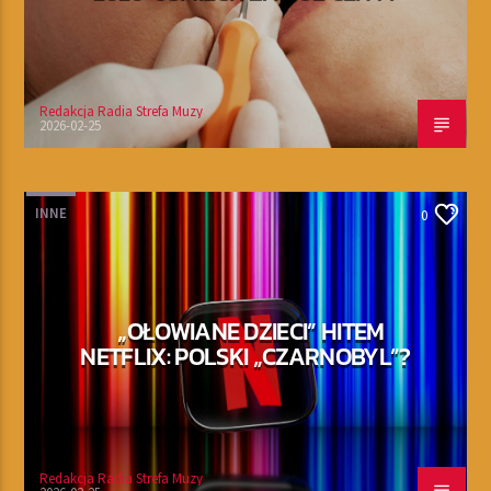
Redakcja Radia Strefa Muzy
2026-02-25
INNE
0
„OŁOWIANE DZIECI” HITEM
NETFLIX: POLSKI „CZARNOBYL”?
Redakcja Radia Strefa Muzy