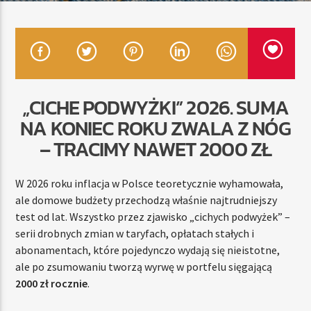
TERAZ
RADIO STREFA MUZY
00:00
24:00
„CICHE PODWYŻKI” 2026. SUMA
NA KONIEC ROKU ZWALA Z NÓG
– TRACIMY NAWET 2000 ZŁ
Radio Strefa Muzy
W 2026 roku inflacja w Polsce teoretycznie wyhamowała,
ale domowe budżety przechodzą właśnie najtrudniejszy
test od lat. Wszystko przez zjawisko „cichych podwyżek” –
serii drobnych zmian w taryfach, opłatach stałych i
abonamentach, które pojedynczo wydają się nieistotne,
ale po zsumowaniu tworzą wyrwę w portfelu sięgającą
2000 zł rocznie
.