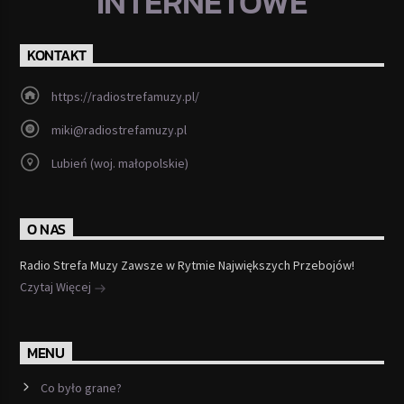
INTERNETOWE
KONTAKT
https://radiostrefamuzy.pl/
miki@radiostrefamuzy.pl
Lubień (woj. małopolskie)
O NAS
Radio Strefa Muzy Zawsze w Rytmie Największych Przebojów!
Czytaj Więcej
MENU
Co było grane?