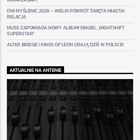
DNI MYŚLENIC 2026 – WIELKI POWRÓT ŚWIĘTA MIASTA!
RELACJA
MUSE ZAPOWIADA NOWY ALBUM! SINGIEL „NIGHTSHIFT
SUPERSTAR”
ALTER BRIDGE I KINGS OF LEON GRAJĄ DZIŚ W POLSCE!
AKTUALNIE NA ANTENIE