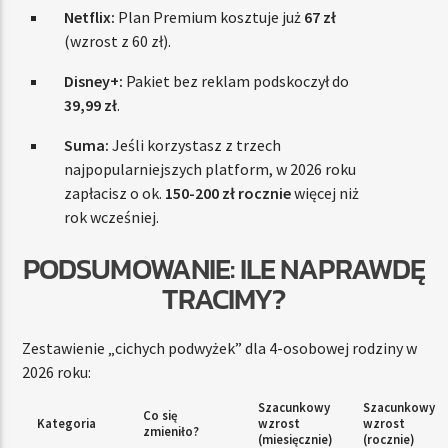
Netflix:
Plan Premium kosztuje już
67 zł
(wzrost z 60 zł).
Disney+:
Pakiet bez reklam podskoczył do
39,99 zł
.
Suma:
Jeśli korzystasz z trzech
najpopularniejszych platform, w 2026 roku
zapłacisz o ok.
150-200 zł rocznie
więcej niż
rok wcześniej.
PODSUMOWANIE: ILE NAPRAWDĘ
TRACIMY?
Zestawienie „cichych podwyżek” dla 4-osobowej rodziny w
2026 roku:
Szacunkowy
Szacunkowy
Co się
Kategoria
wzrost
wzrost
zmieniło?
(miesięcznie)
(rocznie)