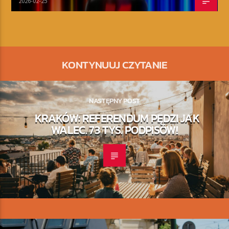
2026-02-25
KONTYNUUJ CZYTANIE
NASTĘPNY POST
KRAKÓW: REFERENDUM PĘDZI JAK
WALEC. 73 TYS. PODPISÓW!