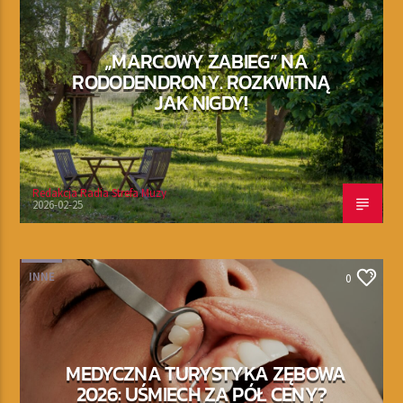
„MARCOWY ZABIEG” NA
RODODENDRONY. ROZKWITNĄ
JAK NIGDY!
Redakcja Radia Strefa Muzy
2026-02-25
INNE
0
MEDYCZNA TURYSTYKA ZĘBOWA
2026: UŚMIECH ZA PÓŁ CENY?