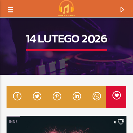
14 LUTEGO 2026
TERAZ GRAMY
TYTUŁ
INNE
0
ARTYSTA