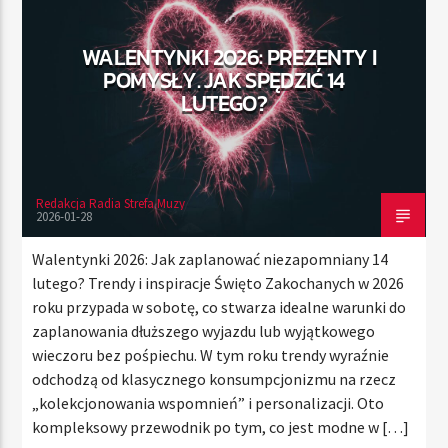
WALENTYNKI 2026: PREZENTY I
POMYSŁY. JAK SPĘDZIĆ 14
TERAZ
LUTEGO?
RADIO STREFA MUZY
00:00
21:00
Redakcja Radia Strefa Muzy
2026-01-28
Radio Strefa Muzy
Walentynki 2026: Jak zaplanować niezapomniany 14
lutego? Trendy i inspiracje Święto Zakochanych w 2026
roku przypada w sobotę, co stwarza idealne warunki do
zaplanowania dłuższego wyjazdu lub wyjątkowego
wieczoru bez pośpiechu. W tym roku trendy wyraźnie
odchodzą od klasycznego konsumpcjonizmu na rzecz
„kolekcjonowania wspomnień” i personalizacji. Oto
kompleksowy przewodnik po tym, co jest modne w […]