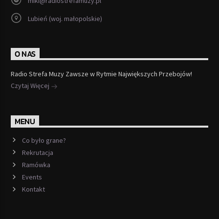
miki@radiostrefamuzy.pl
Lubień (woj. małopolskie)
O NAS
Radio Strefa Muzy Zawsze w Rytmie Największych Przebojów!
Czytaj Więcej
MENU
Co było grane?
Rekrutacja
Ramówka
Events
Kontakt