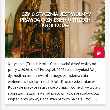
CZY 6 STYCZNIA JEST WOLNY?
PRAWDA O ZNIESIENIU TRZECH
TERAZ
KRÓLI 2026
RADIO STREFA MUZY
00:00
24:00
Redakcja Radia Strefa Muzy
2026-01-04
Radio Strefa Muzy
6 stycznia (Trzech Króli): Czy to wciąż dzień wolny od
pracy w 2026 roku? Początek 2026 roku przyniósł falę
dyskusji na temat ewentualnego zniesienia dnia
wolnego w święto Trzech Króli. Propozycje zmian w
Kodeksie pracy oraz ustawie o dniach wolnych wywołały
spore zamieszanie wśród pracowników i pracodawców.
Wyjaśniamy, jak wygląda stan prawny na dziś. Czy […]