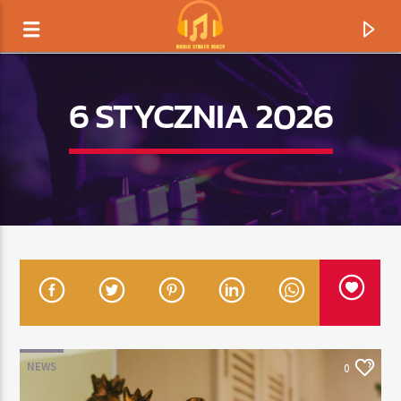
6 STYCZNIA 2026
TERAZ GRAMY
TYTUŁ
NEWS
0
ARTYSTA