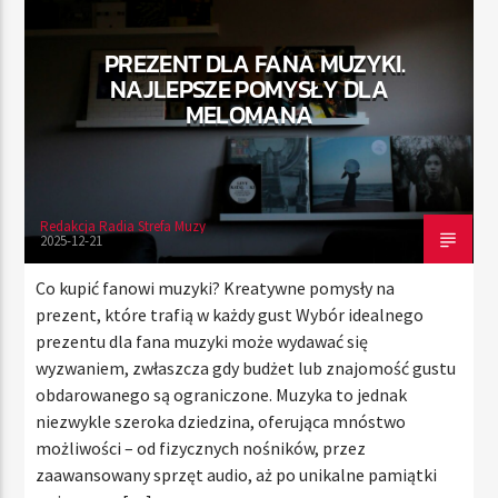
PREZENT DLA FANA MUZYKI.
NAJLEPSZE POMYSŁY DLA
TERAZ
MELOMANA
RADIO STREFA MUZY
00:00
21:00
Redakcja Radia Strefa Muzy
2025-12-21
Radio Strefa Muzy
Co kupić fanowi muzyki? Kreatywne pomysły na
prezent, które trafią w każdy gust Wybór idealnego
prezentu dla fana muzyki może wydawać się
wyzwaniem, zwłaszcza gdy budżet lub znajomość gustu
obdarowanego są ograniczone. Muzyka to jednak
niezwykle szeroka dziedzina, oferująca mnóstwo
możliwości – od fizycznych nośników, przez
zaawansowany sprzęt audio, aż po unikalne pamiątki