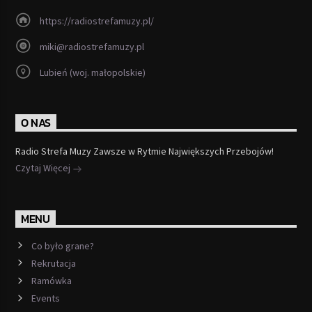
https://radiostrefamuzy.pl/
miki@radiostrefamuzy.pl
Lubień (woj. małopolskie)
O NAS
Radio Strefa Muzy Zawsze w Rytmie Największych Przebojów!
Czytaj Więcej
MENU
Co było grane?
Rekrutacja
Ramówka
Events