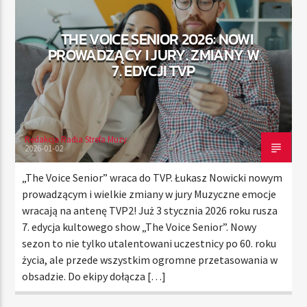
THE VOICE SENIOR 2026: NOWI
PROWADZĄCY I JURY. ZMIANY W
TERAZ
7. EDYCJI TVP
RADIO STREFA MUZY
00:00
24:00
Redakcja Radia Strefa Muzy
2026-01-02
Radio Strefa Muzy
„The Voice Senior” wraca do TVP. Łukasz Nowicki nowym
prowadzącym i wielkie zmiany w jury Muzyczne emocje
wracają na antenę TVP2! Już 3 stycznia 2026 roku rusza
7. edycja kultowego show „The Voice Senior”. Nowy
sezon to nie tylko utalentowani uczestnicy po 60. roku
życia, ale przede wszystkim ogromne przetasowania w
obsadzie. Do ekipy dołącza […]