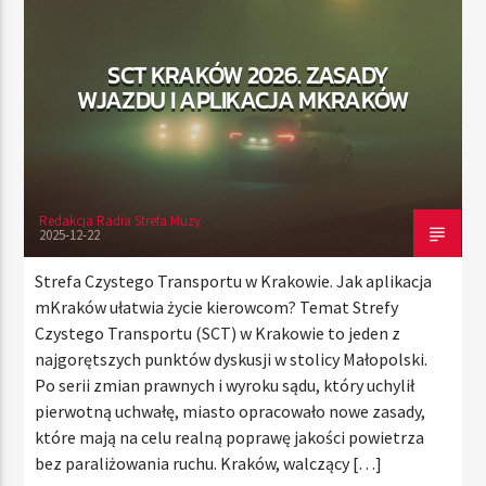
SCT KRAKÓW 2026. ZASADY
TERAZ
WJAZDU I APLIKACJA MKRAKÓW
RADIO STREFA MUZY
00:00
21:00
Redakcja Radia Strefa Muzy
2025-12-22
Radio Strefa Muzy
Strefa Czystego Transportu w Krakowie. Jak aplikacja
mKraków ułatwia życie kierowcom? Temat Strefy
Czystego Transportu (SCT) w Krakowie to jeden z
najgorętszych punktów dyskusji w stolicy Małopolski.
Po serii zmian prawnych i wyroku sądu, który uchylił
pierwotną uchwałę, miasto opracowało nowe zasady,
które mają na celu realną poprawę jakości powietrza
bez paraliżowania ruchu. Kraków, walczący […]