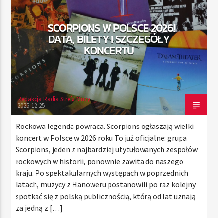
SCORPIONS W POLSCE 2026!
DATA, BILETY I SZCZEGÓŁY
TERAZ
KONCERTU
RADIO STREFA MUZY
00:00
24:00
Redakcja Radia Strefa Muzy
2025-12-25
Radio Strefa Muzy
Rockowa legenda powraca. Scorpions ogłaszają wielki
koncert w Polsce w 2026 roku To już oficjalne: grupa
Scorpions, jeden z najbardziej utytułowanych zespołów
rockowych w historii, ponownie zawita do naszego
kraju. Po spektakularnych występach w poprzednich
latach, muzycy z Hanoweru postanowili po raz kolejny
spotkać się z polską publicznością, którą od lat uznają
za jedną z […]