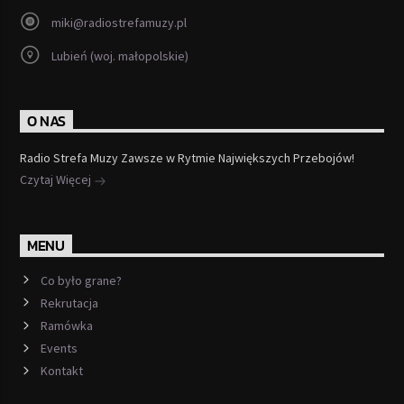
miki@radiostrefamuzy.pl
Lubień (woj. małopolskie)
O NAS
Radio Strefa Muzy Zawsze w Rytmie Największych Przebojów!
Czytaj Więcej
MENU
Co było grane?
Rekrutacja
Ramówka
Events
Kontakt