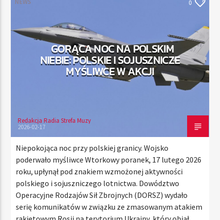
NEWS
0
TERAZ
GORĄCA NOC NA POLSKIM
RADIO STREFA MUZY
NIEBIE: POLSKIE I SOJUSZNICZE
00:00
24:00
MYŚLIWCE W AKCJI
Redakcja Radia Strefa Muzy
Radio Strefa Muzy
2026-02-17
Niepokojąca noc przy polskiej granicy. Wojsko
poderwało myśliwce Wtorkowy poranek, 17 lutego 2026
roku, upłynął pod znakiem wzmożonej aktywności
polskiego i sojuszniczego lotnictwa. Dowództwo
Operacyjne Rodzajów Sił Zbrojnych (DORSZ) wydało
serię komunikatów w związku ze zmasowanym atakiem
rakietowym Rosji na terytorium Ukrainy, który objął