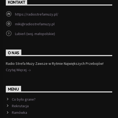
KONTAKT
https://radiostrefamuzy.pl/
miki@radiostrefamuzy.pl
Lubień (woj. małopolskie)
O NAS
Radio Strefa Muzy Zawsze w Rytmie Największych Przebojów!
Czytaj Więcej
MENU
Co było grane?
Rekrutacja
Ramówka