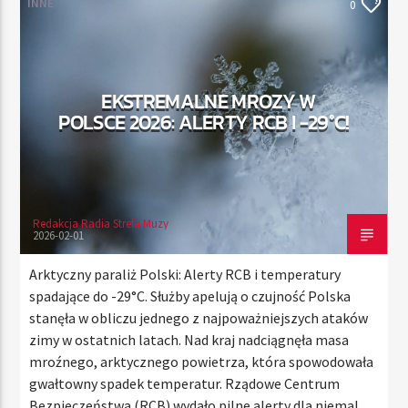
INNE
0
TERAZ
EKSTREMALNE MROZY W
RADIO STREFA MUZY
POLSCE 2026: ALERTY RCB I -29°C!
11:00
20:00
Redakcja Radia Strefa Muzy
Radio Strefa Muzy
2026-02-01
Arktyczny paraliż Polski: Alerty RCB i temperatury
spadające do -29°C. Służby apelują o czujność Polska
stanęła w obliczu jednego z najpoważniejszych ataków
zimy w ostatnich latach. Nad kraj nadciągnęła masa
mroźnego, arktycznego powietrza, która spowodowała
gwałtowny spadek temperatur. Rządowe Centrum
Bezpieczeństwa (RCB) wydało pilne alerty dla niemal