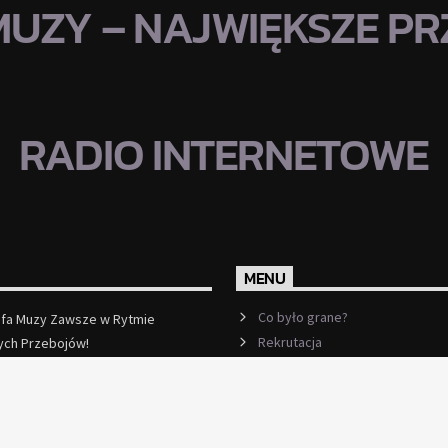
MUZY – NAJWIĘKSZE PRZ
RADIO INTERNETOWE
MENU
Co było grane?
efa Muzy Zawsze w Rytmie
Rekrutacja
ych Przebojów!
ęcej
Ramówka
Events
Kontakt