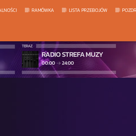
ALNOŚCI
RAMÓWKA
LISTA PRZEBOJÓW
POZDR
TERAZ
RADIO STREFA MUZY
00:00
24:00