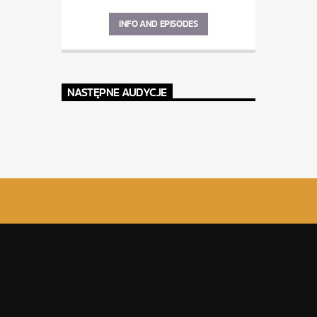
INFO AND EPISODES
NASTĘPNE AUDYCJE