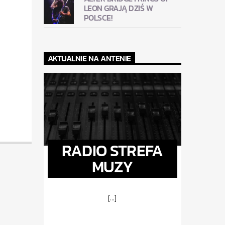
LEON GRAJĄ DZIŚ W
POLSCE!
AKTUALNIE NA ANTENIE
RADIO STREFA
MUZY
[...]