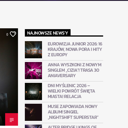
NAJNOWSZE NEWS'Y
0
EUROWIZJA JUNIOR 2026: 16
KRAJÓW, NOWA PORA I HITY
Z EUROPY
ANNA WYSZKONI Z NOWYM
SINGLEM „CIZIA”! TRASA 30
ANIAVERSARY
DNI MYŚLENIC 2026 –
WIELKI POWRÓT ŚWIĘTA
MIASTA! RELACJA
MUSE ZAPOWIADA NOWY
ALBUM! SINGIEL
„NIGHTSHIFT SUPERSTAR”
ALTER BRIDGE I KINGS OF