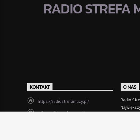
RADIO STREFA 
KONTAKT
O NAS
Radio Str
https://radiostrefamuzy.pl/
Największ
miki@radiostrefamuzy.pl
Czytaj Wi
Lubień (woj. małopolskie)