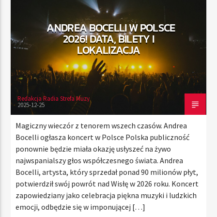
ANDREA BOCELLI W POLSCE
2026! DATA, BILETY I
TERAZ
LOKALIZACJA
RADIO STREFA MUZY
00:00
24:00
Redakcja Radia Strefa Muzy
2025-12-25
Radio Strefa Muzy
Magiczny wieczór z tenorem wszech czasów. Andrea
Bocelli ogłasza koncert w Polsce Polska publiczność
ponownie będzie miała okazję usłyszeć na żywo
najwspanialszy głos współczesnego świata. Andrea
Bocelli, artysta, który sprzedał ponad 90 milionów płyt,
potwierdził swój powrót nad Wisłę w 2026 roku. Koncert
zapowiedziany jako celebracja piękna muzyki i ludzkich
emocji, odbędzie się w imponującej […]