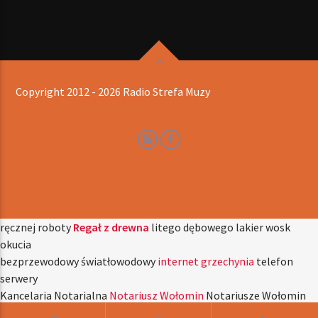
Copyright 2012 - 2026 Radio Strefa Muzy
ręcznej roboty
Regał z drewna
litego dębowego lakier wosk
okucia
bezprzewodowy światłowodowy
internet grzechynia
telefon
serwery
Kancelaria Notarialna
Notariusz Wołomin
Notariusze Wołomin
reklama dooh