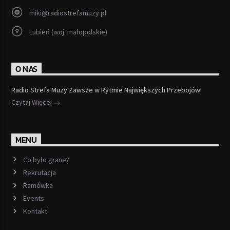
miki@radiostrefamuzy.pl
Lubień (woj. małopolskie)
O NAS
Radio Strefa Muzy Zawsze w Rytmie Największych Przebojów!
Czytaj Więcej
MENU
Co było grane?
Rekrutacja
Ramówka
Events
Kontakt