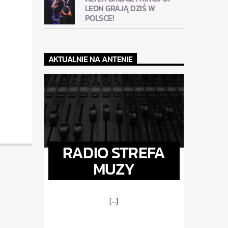
LEON GRAJĄ DZIŚ W
POLSCE!
AKTUALNIE NA ANTENIE
RADIO STREFA
MUZY
[...]