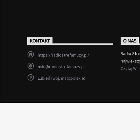
KONTAKT
O NAS
Radio Str
https://radiostrefamuzy.pl/
Największ
miki@radiostrefamuzy.pl
Czytaj Wi
Lubień (woj. małopolskie)
Copyright 2012 - 2026 Radio Strefa Muzy