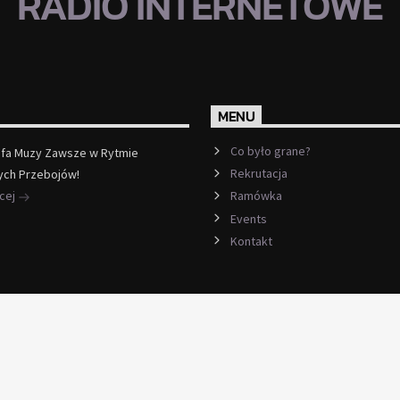
RADIO INTERNETOWE
MENU
Co było grane?
efa Muzy Zawsze w Rytmie
Rekrutacja
ych Przebojów!
ęcej
Ramówka
Events
Kontakt