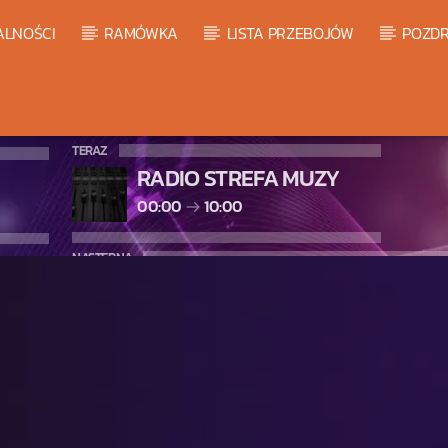
ALNOŚCI
RAMÓWKA
LISTA PRZEBOJÓW
POZDR
TERAZ
RADIO STREFA MUZY
00:00
10:00
NASTĘPNA
WARM GLOBAL DANCE RADIO C
10:00
11:00