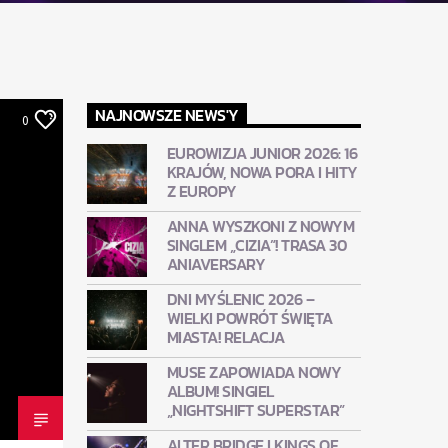
NAJNOWSZE NEWS'Y
0
EUROWIZJA JUNIOR 2026: 16
KRAJÓW, NOWA PORA I HITY
Z EUROPY
ANNA WYSZKONI Z NOWYM
SINGLEM „CIZIA”! TRASA 30
ANIAVERSARY
DNI MYŚLENIC 2026 –
WIELKI POWRÓT ŚWIĘTA
MIASTA! RELACJA
MUSE ZAPOWIADA NOWY
ALBUM! SINGIEL
„NIGHTSHIFT SUPERSTAR”
ALTER BRIDGE I KINGS OF