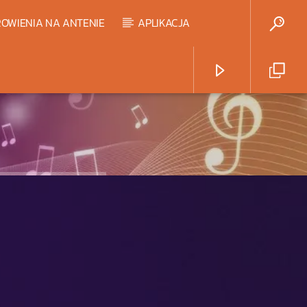
OWIENIA NA ANTENIE
APLIKACJA
Radio Strefa Muzy
HART TOP 20