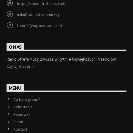
https://radiostrefamuzy.pl/
miki@radiostrefamuzy.pl
Lubień (woj. małopolskie)
O NAS
Radio Strefa Muzy Zawsze w Rytmie Największych Przebojów!
Czytaj Więcej
MENU
Co było grane?
Rekrutacja
Ramówka
Events
Kontakt