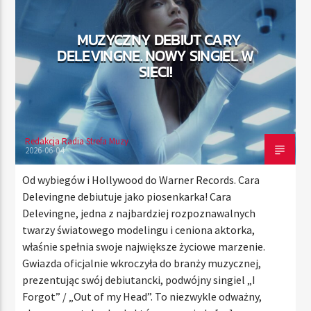
MUZYCZNY DEBIUT CARY
DELEVINGNE. NOWY SINGIEL W
TERAZ
SIECI!
RADIO STREFA MUZY
00:00
24:00
Redakcja Radia Strefa Muzy
2026-06-04
Radio Strefa Muzy
Od wybiegów i Hollywood do Warner Records. Cara
Delevingne debiutuje jako piosenkarka! Cara
Delevingne, jedna z najbardziej rozpoznawalnych
twarzy światowego modelingu i ceniona aktorka,
właśnie spełnia swoje największe życiowe marzenie.
Gwiazda oficjalnie wkroczyła do branży muzycznej,
prezentując swój debiutancki, podwójny singiel „I
Forgot” / „Out of my Head”. To niezwykle odważny,