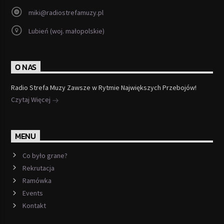
miki@radiostrefamuzy.pl
Lubień (woj. małopolskie)
O NAS
Radio Strefa Muzy Zawsze w Rytmie Największych Przebojów!
Czytaj Więcej
MENU
Co było grane?
Rekrutacja
Ramówka
Events
Kontakt