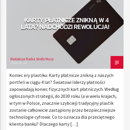
KARTY PŁATNICZE ZNIKNĄ W 4
TERAZ
LATA? NADCHODZI REWOLUCJA!
RADIO STREFA MUZY
00:00
24:00
Redakcja Radia Strefa Muzy
2026-01-10
Radio Strefa Muzy
Koniec ery plastiku: Karty płatnicze znikną z naszych
portfeli w ciągu 4 lat? Światowi liderzy płatności
zapowiadają koniec fizycznych kart płatniczych. Według
ogłoszonych strategii, do 2030 roku (a w wielu krajach,
w tym w Polsce, znacznie szybciej) tradycyjny plastik
zostanie całkowicie zastąpiony przez bezpieczniejsze
technologie cyfrowe. Co to oznacza dla przeciętnego
klienta banku? Dlaczego karty […]