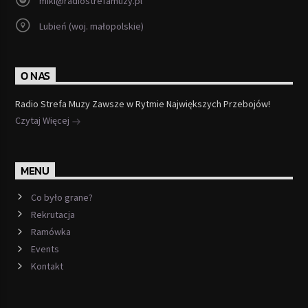
miki@radiostrefamuzy.pl
Lubień (woj. małopolskie)
O NAS
Radio Strefa Muzy Zawsze w Rytmie Największych Przebojów!
Czytaj Więcej
MENU
Co było grane?
Rekrutacja
Ramówka
Events
Kontakt