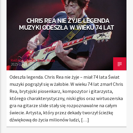
CHRIS REA NIE ŻYJE. LEGENDA
TERAZ
MUZYKI ODESZŁA W WIEKU 74 LAT
RADIO STREFA MUZY
00:00
24:00
Redakcja Radia Strefa Muzy
2025-12-22
Radio Strefa Muzy
Odeszła legenda. Chris Rea nie żyje – miał 74 lata Świat
muzyki pogrążył się w żałobie. W wieku 74 lat zmarł Chris
Rea, brytyjski piosenkarz, kompozytor i gitarzysta,
którego charakterystyczny, niski głos oraz wirtuozerska
gra na gitarze slide stały się rozpoznawalne na całym
świecie. Artysta, który przez dekady tworzył ścieżkę
dźwiękową do życia milionów ludzi, […]